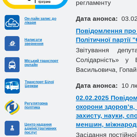
регламенту
Дата анонса:
03.02
Он-лайн запис до
лікаря
Повідомлення про з
Політичної партії 
Написати
звернення
Звітування депут
Солідарність» у Б
Міський транспорт
онлайн
Васильовича, Гопа
Транспорт Білої
Дата анонса:
10 лю
Церкви
02.02.2025 Повідом
Регуляторна
охорони здоров’я, 
політика
захисту, науки, сп
меншин, міжнародн
Центр надання
адміністративних
послуг
Засідання постійної