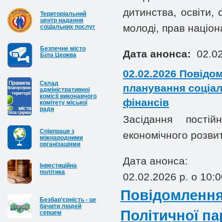
дитинства, освіти, 
Територіальний
центр надання
молоді, прав націо
соціальних послуг
Безпечне місто
Дата анонса:
02.02
Біла Церква
02.02.2026 Повідом
Cклад
планування соціал
адміністративної
комісії виконавчого
фінансів
комітету міської
ради
Засідання постій
Співпраця з
економічного розвит
міжнародними
організаціями
Дата анонса:
Інвестиційна
політика
02.02.2026 р. о 10:0
Повідомлення 
Безбар’єрність - це
бачити людей
Політичної па
серцем