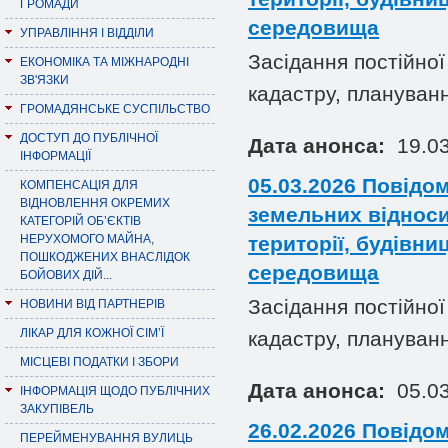
ГРОМАДИ
середовища
УПРАВЛІННЯ І ВІДДІЛИ
Засідання постійної
ЕКОНОМІКА ТА МІЖНАРОДНІ
ЗВ'ЯЗКИ
кадастру, плануванн
ГРОМАДЯНСЬКЕ СУСПІЛЬСТВО
ДОСТУП ДО ПУБЛІЧНОЇ
Дата анонса:
19.03
ІНФОРМАЦІЇ
05.03.2026 Повідом
КОМПЕНСАЦІЯ ДЛЯ
ВІДНОВЛЕННЯ ОКРЕМИХ
земельних відноси
КАТЕГОРІЙ ОБ’ЄКТІВ
НЕРУХОМОГО МАЙНА,
території, будівни
ПОШКОДЖЕНИХ ВНАСЛІДОК
середовища
БОЙОВИХ ДІЙ...
Засідання постійної
НОВИНИ ВІД ПАРТНЕРІВ
ЛІКАР ДЛЯ КОЖНОЇ СІМ’Ї
кадастру, плануванн
МІСЦЕВІ ПОДАТКИ І ЗБОРИ
Дата анонса:
05.03
ІНФОРМАЦІЯ ЩОДО ПУБЛІЧНИХ
ЗАКУПІВЕЛЬ
26.02.2026 Повідом
ПЕРЕЙМЕНУВАННЯ ВУЛИЦЬ