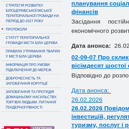
планування соціал
СТРАТЕГІЯ РОЗВИТКУ
фінансів
БІЛОЦЕРКІВСЬКОЇ МІСЬКОЇ
ТЕРИТОРІАЛЬНОЇ ГРОМАДИ НА
Засідання постій
ПЕРІОД ДО 2027 РОКУ
ПРОТОКОЛИ
економічного розвит
СТАТУТ ТЕРИТОРІАЛЬНОЇ
ГРОМАДИ МІСТА БІЛА ЦЕРКВА
Дата анонса:
26.02
ПРАВИЛА УТРИМАННЯ ТВАРИН
02-09-07 Про скли
У МІСТІ БІЛА ЦЕРКВА
вісімдесят шостої 
ІНФОРМАЦІЯ ПРО УМОВИ
ПІДКЛЮЧЕННЯ ДО МЕРЕЖ:
Відповідно до розпо
ДОБРОЧЕСНІСТЬ ТА
ЗАПОБІГАННЯ КОРУПЦІЇ
Дата анонса:
ЗАПОБІГАННЯ ТА ПРОТИДІЯ
ДОМАШНЬОМУ НАСИЛЬСТВУ,
26.02.2026
ТОРГІВЛІ ЛЮДЬМИ. ПИТАННЯ
26.02.2026 Повідом
ҐЕНДЕРНОЇ РІВНОСТІ
інвестицій, регулят
туризму, послуг і 