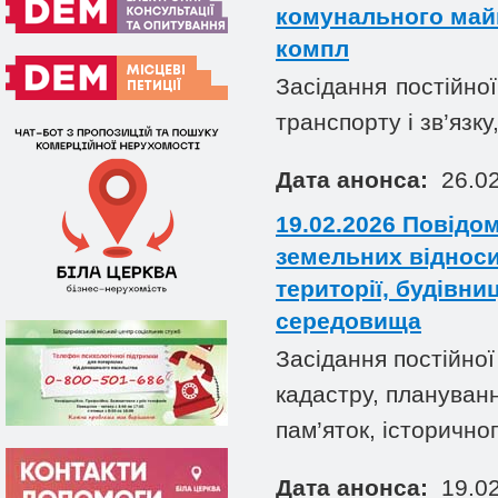
комунального майн
компл
Засідання
постійної
транспорту і зв’язку,
Дата анонса:
26.02
19.02.2026 Повідом
земельних відноси
території, будівни
середовища
Засідання постійної
кадастру, плануванн
пам’яток, історично
Дата анонса:
19.02