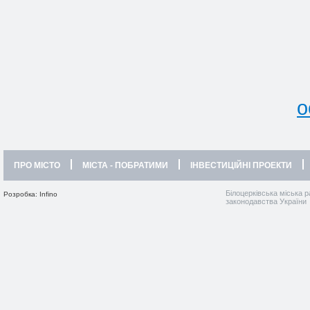
о
ПРО МІСТО
МІСТА - ПОБРАТИМИ
ІНВЕСТИЦІЙНІ ПРОЕКТИ
Білоцерківська міська р
Розробка: Infino
законодавства України