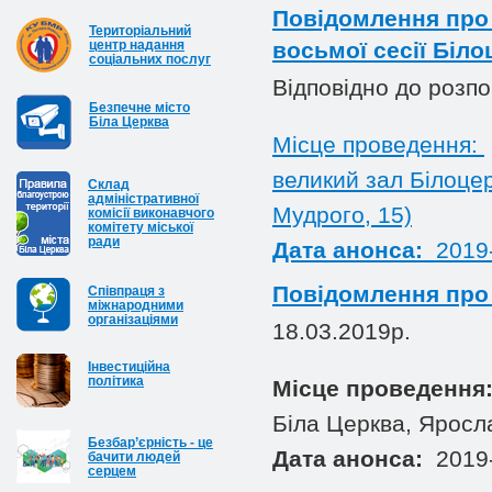
Повідомлення про 
Територіальний
центр надання
восьмої сесії Біло
соціальних послуг
Відповідно до розп
Безпечне місто
Біла Церква
Місце проведення:
великий зал Білоцер
Cклад
адміністративної
Мудрого, 15)
комісії виконавчого
комітету міської
ради
Дата анонса:
2019-
Повідомлення про 
Співпраця з
міжнародними
організаціями
18.03.2019р.
Інвестиційна
політика
Місце проведення
Біла Церква, Яросл
Безбар’єрність - це
Дата анонса:
2019
бачити людей
серцем