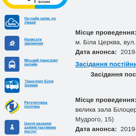
Он-лайн запис до
лікаря
Місце проведення
Написати
м. Біла Церква, вул
звернення
Дата анонса:
2019-
Міський транспорт
Засідання постійни
онлайн
Засідання пос
Транспорт Білої
Церкви
Місце проведення
Регуляторна
політика
велика зала Білоцер
Мудрого, 15)
Центр надання
адміністративних
Дата анонса:
2019-
послуг