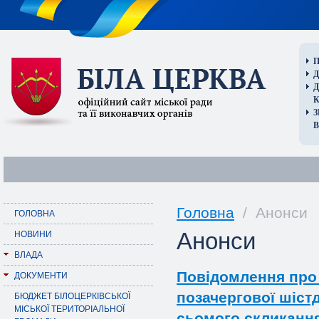
П
Д
В
Головна
/ Анонси
ГОЛОВНА
Анонси
НОВИНИ
ВЛАДА
Повідомлення про
ДОКУМЕНТИ
позачергової шістд
БЮДЖЕТ БІЛОЦЕРКІВСЬКОЇ
МІСЬКОЇ ТЕРИТОРІАЛЬНОЇ
сьомого скликанн