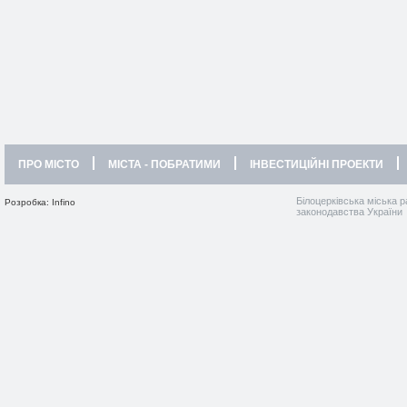
ПРО МІСТО
МІСТА - ПОБРАТИМИ
ІНВЕСТИЦІЙНІ ПРОЕКТИ
Білоцерківська міська р
Розробка: Infino
законодавства України