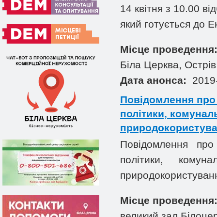
14 квітня з 10.00 в
який готується до Ек
Місце проведення
Біла Церква, Острі
Дата анонса:
2019-
Повідомлення про з
політики, комуналь
природокористуван
Повідомлення про 
політики, комуна
природокористуванн
Місце проведення
великий зал Білоцер