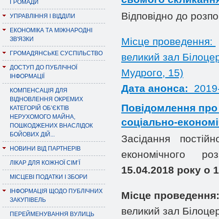
ГРОМАДИ
Відповідно до розпо
УПРАВЛІННЯ І ВІДДІЛИ
ЕКОНОМІКА ТА МІЖНАРОДНІ
ЗВ'ЯЗКИ
Місце проведення:
ГРОМАДЯНСЬКЕ СУСПІЛЬСТВО
великий зал Білоцер
ДОСТУП ДО ПУБЛІЧНОЇ
Мудрого, 15)
ІНФОРМАЦІЇ
Дата анонса:
2019-
КОМПЕНСАЦІЯ ДЛЯ
ВІДНОВЛЕННЯ ОКРЕМИХ
Повідомлення про 
КАТЕГОРІЙ ОБ’ЄКТІВ
НЕРУХОМОГО МАЙНА,
соціально-економі
ПОШКОДЖЕНИХ ВНАСЛІДОК
БОЙОВИХ ДІЙ...
Засідання постій
НОВИНИ ВІД ПАРТНЕРІВ
економічного р
ЛІКАР ДЛЯ КОЖНОЇ СІМ’Ї
15.04.2018 року о 
МІСЦЕВІ ПОДАТКИ І ЗБОРИ
ІНФОРМАЦІЯ ЩОДО ПУБЛІЧНИХ
Місце проведення
ЗАКУПІВЕЛЬ
великий зал Білоцер
ПЕРЕЙМЕНУВАННЯ ВУЛИЦЬ