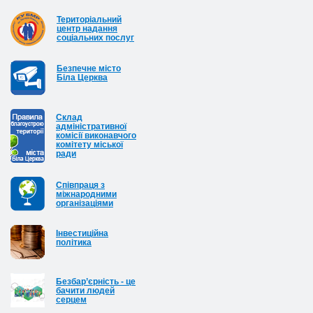
Територіальний
центр надання
соціальних послуг
Безпечне місто
Біла Церква
Cклад
адміністративної
комісії виконавчого
комітету міської
ради
Співпраця з
міжнародними
організаціями
Інвестиційна
політика
Безбар’єрність - це
бачити людей
серцем