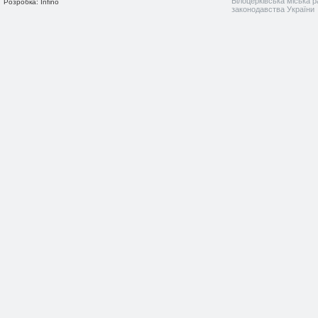
Білоцерківська міська р
Розробка: Infino
законодавства України