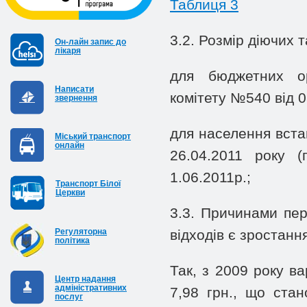
Таблиця 3
3.2. Розмір діючих 
Он-лайн запис до
лікаря
для бюджетних ор
Написати
комітету №540 від 0
звернення
для населення вста
Міський транспорт
онлайн
26.04.2011 року 
1.06.2011р.;
Транспорт Білої
Церкви
3.3. Причинами пер
Регуляторна
відходів є зростан
політика
Так, з 2009 року ва
Центр надання
адміністративних
7,98 грн., що ста
послуг