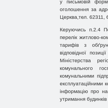
у письмовій форм
оголошення за адр
Церква,тел. 62311, 
Керуючись п.2.4 П
перелік житлово-ком
тарифів з обґрун
відповідної позиц
Міністерства рег
комунального го
комунальними підпр
експлуатаційними к
інформацію про на
утримання будинків 