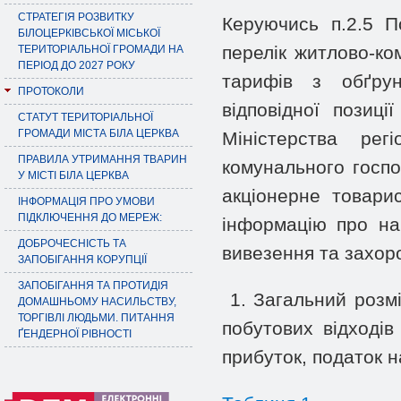
СТРАТЕГІЯ РОЗВИТКУ
Керуючись п.2.5 П
БІЛОЦЕРКІВСЬКОЇ МІСЬКОЇ
перелік житлово-ком
ТЕРИТОРІАЛЬНОЇ ГРОМАДИ НА
ПЕРІОД ДО 2027 РОКУ
тарифів з обґрун
ПРОТОКОЛИ
відповідної позиц
СТАТУТ ТЕРИТОРІАЛЬНОЇ
ГРОМАДИ МІСТА БІЛА ЦЕРКВА
Міністерства рег
ПРАВИЛА УТРИМАННЯ ТВАРИН
комунального госп
У МІСТІ БІЛА ЦЕРКВА
акціонерне товари
ІНФОРМАЦІЯ ПРО УМОВИ
ПІДКЛЮЧЕННЯ ДО МЕРЕЖ:
інформацію про на
ДОБРОЧЕСНІСТЬ ТА
вивезення та захор
ЗАПОБІГАННЯ КОРУПЦІЇ
ЗАПОБІГАННЯ ТА ПРОТИДІЯ
1. Загальний розм
ДОМАШНЬОМУ НАСИЛЬСТВУ,
ТОРГІВЛІ ЛЮДЬМИ. ПИТАННЯ
побутових відходів
ҐЕНДЕРНОЇ РІВНОСТІ
прибуток, податок н