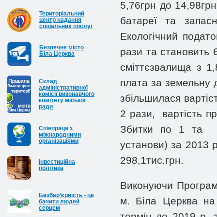
5,76грн до 14,98грн
Територіальний
батареї та запас
центр надання
соціальних послуг
Екологічний подато
Безпечне місто
рази та становить 
Біла Церква
сміттєзвалища з 1,
плата за земельну д
Cклад
адміністративної
комісії виконавчого
збільшилася вартіст
комітету міської
ради
2 рази, вартість п
Збитки по 1 та 
Співпраця з
міжнародними
організаціями
установи) за 2013 р
298,1тис.грн.
Інвестиційна
політика
Виконуючи Програм
Безбар’єрність - це
м. Біла Церква на
бачити людей
серцем
термін до 2019 р.