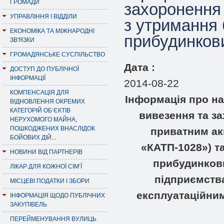
ГРОМАДИ
захоронення 
УПРАВЛІННЯ І ВІДДІЛИ
з утримання 
ЕКОНОМІКА ТА МІЖНАРОДНІ
прибудинкови
ЗВ'ЯЗКИ
ГРОМАДЯНСЬКЕ СУСПІЛЬСТВО
Дата :
ДОСТУП ДО ПУБЛІЧНОЇ
ІНФОРМАЦІЇ
2014-08-22
КОМПЕНСАЦІЯ ДЛЯ
Інформація про на
ВІДНОВЛЕННЯ ОКРЕМИХ
КАТЕГОРІЙ ОБ’ЄКТІВ
вивезення та з
НЕРУХОМОГО МАЙНА,
ПОШКОДЖЕНИХ ВНАСЛІДОК
приватним ак
БОЙОВИХ ДІЙ...
«КАТП-1028») та
НОВИНИ ВІД ПАРТНЕРІВ
прибудинков
ЛІКАР ДЛЯ КОЖНОЇ СІМ’Ї
підприємства
МІСЦЕВІ ПОДАТКИ І ЗБОРИ
експлуатаційним
ІНФОРМАЦІЯ ЩОДО ПУБЛІЧНИХ
ЗАКУПІВЕЛЬ
ПЕРЕЙМЕНУВАННЯ ВУЛИЦЬ