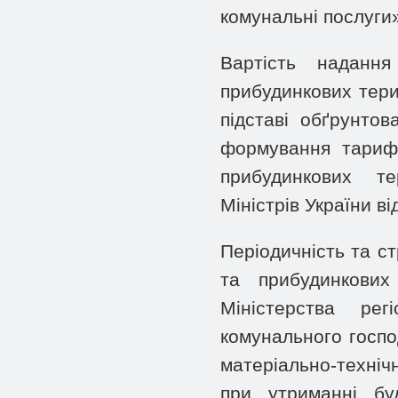
комунальні послуги»
Вартість наданн
прибудинкових тери
підставі обґрунто
формування тарифі
прибудинкових те
Міністрів України в
Періодичність та ст
та прибудинкових
Міністерства рег
комунального госп
матеріально-техніч
при утриманні буд