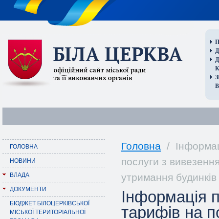
П
Д
В
Головна
/ Інформаці
ГОЛОВНА
послуги з вивезення
НОВИНИ
ВЛАДА
утримання будинків 
ДОКУМЕНТИ
Інформація п
БЮДЖЕТ БІЛОЦЕРКІВСЬКОЇ
тарифів на п
МІСЬКОЇ ТЕРИТОРІАЛЬНОЇ