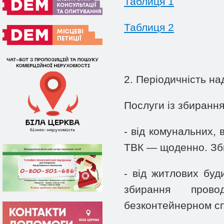
Таблиця 1
Таблиця 2
2. Періодичність на
Послуги із збирання
- від комунальних,
ТВК — щоденно. Зб
- від житлових бу
збирання пров
безконтейнерном спо