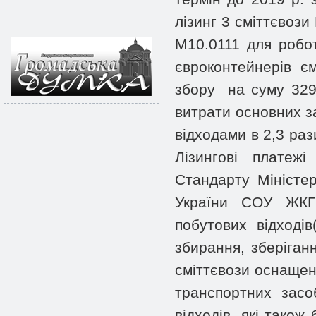
лізинг 3 сміттєвози
М10.0111 для робот
євроконтейнерів є
збору на суму 3299
витрати основних з
відходами в 2,3 раз
Лізингові платежі
Стандарту Міністер
України СОУ ЖКГ 
побутових відході
збирання, зберіганн
сміттєвози оснащен
транспортних засо
відходів, які також