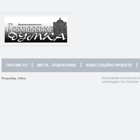
ПРО МІСТО
МІСТА - ПОБРАТИМИ
ІНВЕСТИЦІЙНІ ПРОЕКТИ
Білоцерківська міська р
Розробка: Infino
законодавства України