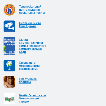
Територіальний
центр надання
соціальних послуг
Безпечне місто
Біла Церква
Cклад
адміністративної
комісії виконавчого
комітету міської
ради
Співпраця з
міжнародними
організаціями
Інвестиційна
політика
Безбар’єрність - це
бачити людей
серцем