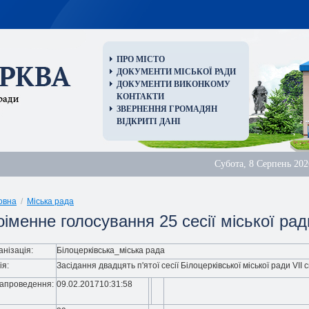
ПРО МІСТО
ДОКУМЕНТИ МІСЬКОЇ РАДИ
ДОКУМЕНТИ ВИКОНКОМУ
КОНТАКТИ
ЗВЕРНЕННЯ ГРОМАДЯН
ВІДКРИТІ ДАНІ
Субота, 8 Серпень 202
овна
/
Міська рада
іменне голосування 25 сесії міської рад
анізація:
Білоцерківська_міська рада
ія:
Засідання двадцять п'ятої сесії Білоцерківської міської ради VII
апроведення:
09.02.201710:31:58