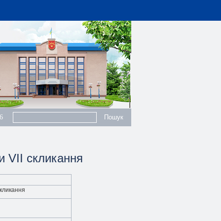
6
и VII скликання
 скликання