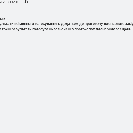
ого питань:
19
ага!
ультати поіменного голосування є додатком до протоколу пленарного засід
аточні результати голосувань зазначені в протоколах пленарних засідань.