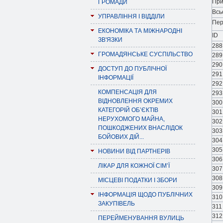
При
ГРОМАДИ
Всь
УПРАВЛІННЯ І ВІДДІЛИ
Пер
ЕКОНОМІКА ТА МІЖНАРОДНІ
ID
ЗВ'ЯЗКИ
288
ГРОМАДЯНСЬКЕ СУСПІЛЬСТВО
289
290
ДОСТУП ДО ПУБЛІЧНОЇ
291
ІНФОРМАЦІЇ
292
КОМПЕНСАЦІЯ ДЛЯ
293
ВІДНОВЛЕННЯ ОКРЕМИХ
300
КАТЕГОРІЙ ОБ’ЄКТІВ
301
НЕРУХОМОГО МАЙНА,
302
ПОШКОДЖЕНИХ ВНАСЛІДОК
303
БОЙОВИХ ДІЙ...
304
305
НОВИНИ ВІД ПАРТНЕРІВ
306
ЛІКАР ДЛЯ КОЖНОЇ СІМ’Ї
307
308
МІСЦЕВІ ПОДАТКИ І ЗБОРИ
309
ІНФОРМАЦІЯ ЩОДО ПУБЛІЧНИХ
310
ЗАКУПІВЕЛЬ
311
312
ПЕРЕЙМЕНУВАННЯ ВУЛИЦЬ