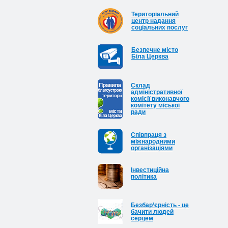
Територіальний
центр надання
соціальних послуг
Безпечне місто
Біла Церква
Cклад
адміністративної
комісії виконавчого
комітету міської
ради
Співпраця з
міжнародними
організаціями
Інвестиційна
політика
Безбар’єрність - це
бачити людей
серцем