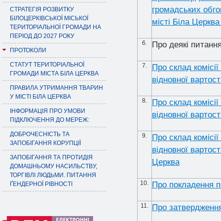
громадських обго
СТРАТЕГІЯ РОЗВИТКУ
БІЛОЦЕРКІВСЬКОЇ МІСЬКОЇ
місті Біла Церква 
ТЕРИТОРІАЛЬНОЇ ГРОМАДИ НА
ПЕРІОД ДО 2027 РОКУ
6.
Про деякі питанн
ПРОТОКОЛИ
СТАТУТ ТЕРИТОРІАЛЬНОЇ
7.
Про склад комісії
ГРОМАДИ МІСТА БІЛА ЦЕРКВА
відновної вартост
ПРАВИЛА УТРИМАННЯ ТВАРИН
У МІСТІ БІЛА ЦЕРКВА
8.
Про склад комісії
ІНФОРМАЦІЯ ПРО УМОВИ
відновної вартост
ПІДКЛЮЧЕННЯ ДО МЕРЕЖ:
ДОБРОЧЕСНІСТЬ ТА
9.
Про склад комісії
ЗАПОБІГАННЯ КОРУПЦІЇ
відновної вартост
ЗАПОБІГАННЯ ТА ПРОТИДІЯ
Церква
ДОМАШНЬОМУ НАСИЛЬСТВУ,
ТОРГІВЛІ ЛЮДЬМИ. ПИТАННЯ
10.
Про покладення п
ҐЕНДЕРНОЇ РІВНОСТІ
11.
Про затвердження