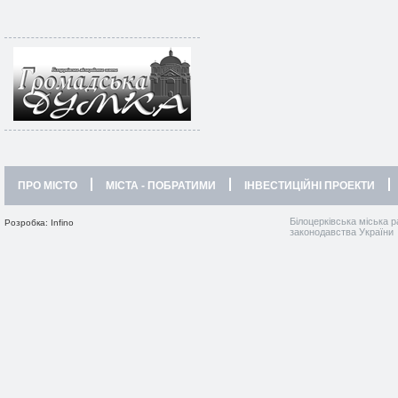
ПРО МІСТО
МІСТА - ПОБРАТИМИ
ІНВЕСТИЦІЙНІ ПРОЕКТИ
Білоцерківська міська р
Розробка: Infino
законодавства України