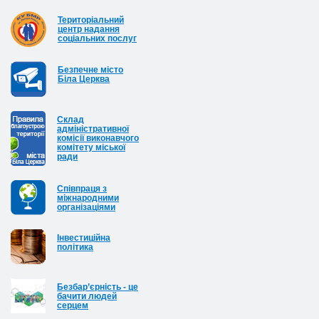
Територіальний
центр надання
соціальних послуг
Безпечне місто
Біла Церква
Cклад
адміністративної
комісії виконавчого
комітету міської
ради
Співпраця з
міжнародними
організаціями
Інвестиційна
політика
Безбар’єрність - це
бачити людей
серцем