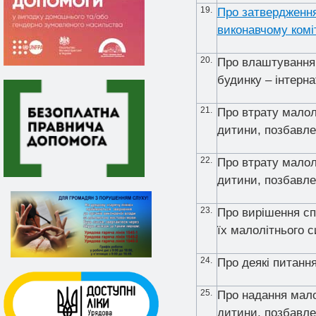
19.
Про затвердження
виконавчому коміт
20.
Про влаштування 
будинку – інтерн
21.
Про втрату малол
дитини, позбавле
22.
Про втрату мало
дитини, позбавле
23.
Про
вирішення сп
їх малолітнього 
24.
Про деякі питанн
25.
Про надання малол
дитини, позбавлен