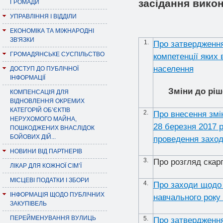
засiдання викон
ГРОМАДИ
УПРАВЛІННЯ І ВІДДІЛИ
ЕКОНОМІКА ТА МІЖНАРОДНІ
ЗВ'ЯЗКИ
1.
Про затвердження 
ГРОМАДЯНСЬКЕ СУСПІЛЬСТВО
компетенції яких
населення
ДОСТУП ДО ПУБЛІЧНОЇ
ІНФОРМАЦІЇ
Зміни до рі
КОМПЕНСАЦІЯ ДЛЯ
ВІДНОВЛЕННЯ ОКРЕМИХ
КАТЕГОРІЙ ОБ’ЄКТІВ
2.
Про внесення змін
НЕРУХОМОГО МАЙНА,
28 березня 2017 р
ПОШКОДЖЕНИХ ВНАСЛІДОК
БОЙОВИХ ДІЙ...
проведення заход
НОВИНИ ВІД ПАРТНЕРІВ
3.
Про розгляд скар
ЛІКАР ДЛЯ КОЖНОЇ СІМ’Ї
МІСЦЕВІ ПОДАТКИ І ЗБОРИ
4.
Про заходи щодо п
ІНФОРМАЦІЯ ЩОДО ПУБЛІЧНИХ
навчального року 
ЗАКУПІВЕЛЬ
ПЕРЕЙМЕНУВАННЯ ВУЛИЦЬ
5.
Про затвердження