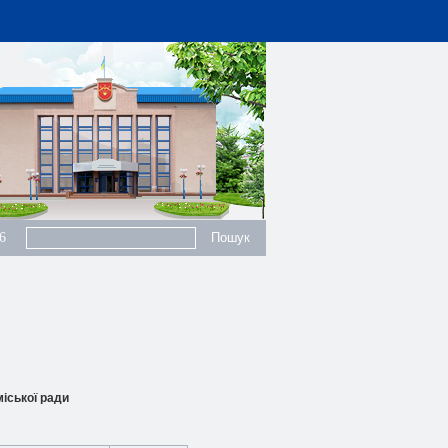
6
мiської ради