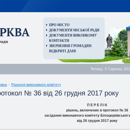
ПРО МІСТО
ДОКУМЕНТИ МІСЬКОЇ РАДИ
ДОКУМЕНТИ ВИКОНКОМУ
КОНТАКТИ
ЗВЕРНЕННЯ ГРОМАДЯН
ВІДКРИТІ ДАНІ
Четвер, 6 Серпень 202
овна
/
Рішення виконавчого комітету
ротокол № 36 від 26 грудня 2017 pоку
П Е Р Е Л I К
piшень, включених в пpотокол № 36
засiдання виконавчого комітету Білоцерківської 
від 26 грудня 2017 pоку