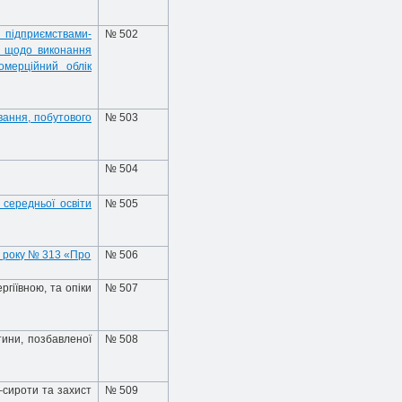
підприємствами-
№ 502
г щодо виконання
омерційний облік
вання, побутового
№ 503
№ 504
 середньої освіти
№ 505
7 року № 313 «Про
№ 506
гіївною, та опіки
№ 507
ини, позбавленої
№ 508
–сироти та захист
№ 509