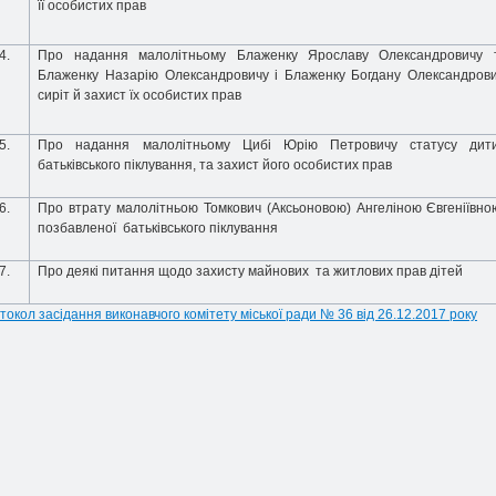
її особистих прав
4.
Про надання малолітньому Блаженку Ярославу Олександровичу т
Блаженку Назарію Олександровичу і Блаженку Богдану Олександрович
сиріт й захист їх особистих прав
5.
Про надання малолітньому Цибі Юрію Петровичу статусу дити
батьківського піклування, та захист його особистих прав
6.
Про втрату малолітньою Томкович (Аксьоновою)
Ангеліною Євгеніївно
позбавленої батьківського піклування
7.
Про деякі питання щодо захисту майнових та житлових прав дітей
токол засідання виконавчого комітету міської ради № 36 від 26.12.2017 року