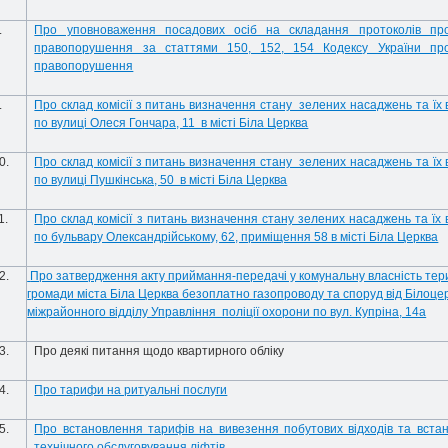
.
Про уповноваження посадових осіб на складання протоколів про
правопорушення за статтями 150, 152, 154 Кодексу України про
правопорушення
.
Про склад комісії з питань визначення стану зелених насаджень та їх 
по вулиці Олеся Гончара, 11 в місті Біла Церква
0.
Про склад комісії з питань визначення стану зелених насаджень та їх 
по вулиці Пушкінська, 50 в місті Біла Церква
1.
Про склад комісії з питань визначення стану зелених насаджень та їх 
по бульвару Олександрійському, 62, приміщення 58 в місті Біла Церква
2.
Про затвердження акту приймання-передачі у комунальну власність тер
громади міста Біла Церква безоплатно газопроводу та споруд від Білоце
міжрайонного відділу Управління поліції охорони по вул. Купріна, 14а
3.
Про деякі питання щодо квартирного обліку
4.
Про тарифи на ритуальні послуги
5.
Про встановлення тарифів на вивезення побутових відходів та вста
технічного обслуговування ліфтів