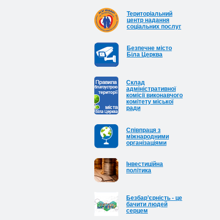
Територіальний
центр надання
соціальних послуг
Безпечне місто
Біла Церква
Cклад
адміністративної
комісії виконавчого
комітету міської
ради
Співпраця з
міжнародними
організаціями
Інвестиційна
політика
Безбар’єрність - це
бачити людей
серцем