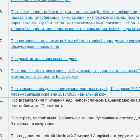
6.
Про створення робочої групи по взаємодії між організаціями, 
надавачами, виробниками, виконавцями житлово-комунальних послу
норм законів України «Про житлово-комунальні послуги», «Про к
теплової енергії та теплопостачання» та інших нормативних документів
7.
Про встановлення режиму роботи об’єктів торгівлі, громадського харчу
обслуговування населення
8.
Про деякі питання присвоєння
адрес
9.
Про організацію харчування дітей у закладах дошкільної і загальної
комунальної власності м. Білої Церкви
0.
Про внесення змін до рішення виконавчого комітету від 12 вересня 201
мережу закладів освіти на 2017/2018 навчальний рік»
1.
Про встановлення піклування над неповнолітньою Бабанюк Марією Сер
над майном, яке їй належить
2.
Про втрату малолітньою Грабовською Анною Русланівною статусу дит
батьківського піклування
3.
Про надання малолітній Новіковій Єлизаветі Андріївні статусу дитини 