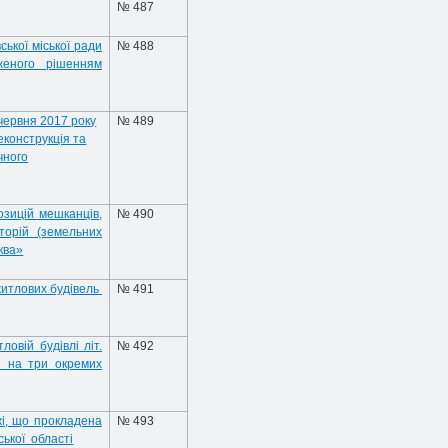
№
4
87
ської міської ради
№ 488
дженого рішенням
 червня 2017 року
№ 489
еконструкція та
чного
зицій мешканців,
№ 490
торій (земельних
ква»
житлових будівель
№ 491
вій будівлі літ.
№ 492
і на три окремих
жі, що прокладена
№ 493
ської області