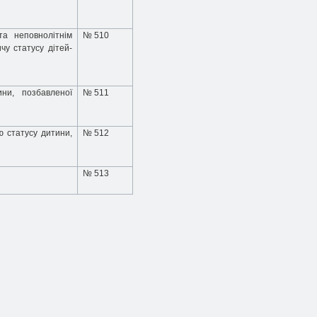
а неповнолітнім
№ 510
у статусу дітей-
ни, позбавленої
№ 511
ю статусу дитини,
№ 512
№ 513