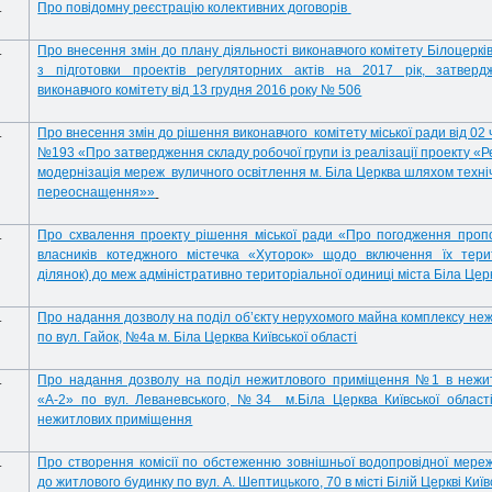
.
Про повідомну реєстрацію колективних договорів
.
Про внесення змін до плану діяльності виконавчого комітету Білоцерків
з підготовки проектів регуляторних актів на 2017 рік, затвер
виконавчого комітету від 13 грудня 2016 року № 506
.
Про внесення змін до рішення виконавчого комітету міської ради від 02
№193 «Про затвердження складу робочої групи із реалізації проекту «Р
модернізація мереж вуличного освітлення м. Біла Церква шляхом техні
переоснащення»»
.
Про схвалення проекту рішення міської ради «Про погодження пропо
власників котеджного містечка «Хуторок» щодо включення їх тери
ділянок) до меж адміністративно територіальної одиниці міста Біла Цер
.
Про надання дозволу на поділ об’єкту нерухомого майна комплексу не
по вул. Гайок, №4а м. Біла Церква Київської області
.
Про надання дозволу на поділ нежитлового приміщення №1 в нежитло
«А-2» по вул. Леваневського, №34 м.Біла Церква Київської област
нежитлових приміщення
.
Про створення комісії по обстеженню зовнішньої водопровідної мере
до житлового будинку по вул. А. Шептицького, 70 в місті Білій Церкві Київ