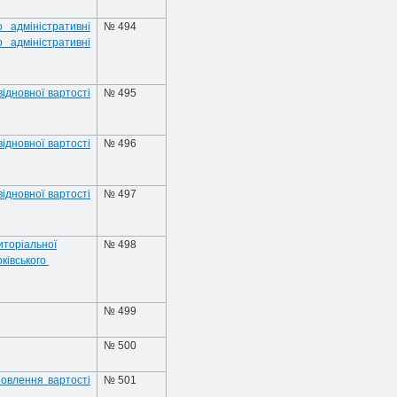
 адміністративні
№ 494
 адміністративні
відновної вартості
№ 495
відновної вартості
№ 496
відновної вартості
№ 497
иторіальної
№ 498
рківського
№ 499
№ 500
новлення вартості
№ 501