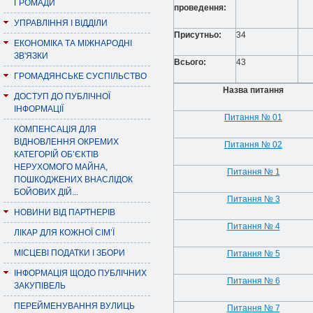
ГРОМАДИ
проведення:
УПРАВЛІННЯ І ВІДДІЛИ
Присутньо:
34
ЕКОНОМІКА ТА МІЖНАРОДНІ
ЗВ'ЯЗКИ
Всього:
43
ГРОМАДЯНСЬКЕ СУСПІЛЬСТВО
Назва питання
ДОСТУП ДО ПУБЛІЧНОЇ
ІНФОРМАЦІЇ
Питання № 01
КОМПЕНСАЦІЯ ДЛЯ
ВІДНОВЛЕННЯ ОКРЕМИХ
Питання № 02
КАТЕГОРІЙ ОБ’ЄКТІВ
НЕРУХОМОГО МАЙНА,
Питання № 1
ПОШКОДЖЕНИХ ВНАСЛІДОК
БОЙОВИХ ДІЙ...
Питання № 3
НОВИНИ ВІД ПАРТНЕРІВ
Питання № 4
ЛІКАР ДЛЯ КОЖНОЇ СІМ’Ї
МІСЦЕВІ ПОДАТКИ І ЗБОРИ
Питання № 5
ІНФОРМАЦІЯ ЩОДО ПУБЛІЧНИХ
Питання № 6
ЗАКУПІВЕЛЬ
ПЕРЕЙМЕНУВАННЯ ВУЛИЦЬ
Питання № 7