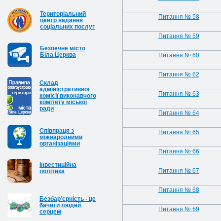
Територіальний
Питання № 58
центр надання
соціальних послуг
Питання № 59
Безпечне місто
Біла Церква
Питання № 60
Питання № 62
Cклад
адміністративної
Питання № 63
комісії виконавчого
комітету міської
ради
Питання № 64
Співпраця з
Питання № 65
міжнародними
організаціями
Питання № 66
Інвестиційна
Питання № 67
політика
Питання № 68
Безбар’єрність - це
бачити людей
Питання № 69
серцем