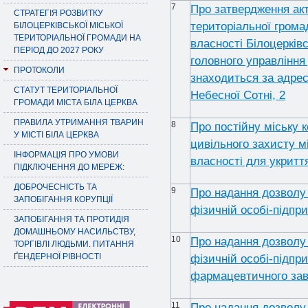
7
Про затвердження ак
СТРАТЕГІЯ РОЗВИТКУ
територіальної грома
БІЛОЦЕРКІВСЬКОЇ МІСЬКОЇ
ТЕРИТОРІАЛЬНОЇ ГРОМАДИ НА
власності Білоцерківс
ПЕРІОД ДО 2027 РОКУ
головного управлінн
ПРОТОКОЛИ
знаходиться за адрес
СТАТУТ ТЕРИТОРІАЛЬНОЇ
Небесної Сотні, 2
ГРОМАДИ МІСТА БІЛА ЦЕРКВА
ПРАВИЛА УТРИМАННЯ ТВАРИН
8
Про постійну міську к
У МІСТІ БІЛА ЦЕРКВА
цивільного захисту м
ІНФОРМАЦІЯ ПРО УМОВИ
власності для укритт
ПІДКЛЮЧЕННЯ ДО МЕРЕЖ:
ДОБРОЧЕСНІСТЬ ТА
9
Про надання дозволу 
ЗАПОБІГАННЯ КОРУПЦІЇ
фізичній особі-підпр
ЗАПОБІГАННЯ ТА ПРОТИДІЯ
ДОМАШНЬОМУ НАСИЛЬСТВУ,
10
Про надання дозволу 
ТОРГІВЛІ ЛЮДЬМИ. ПИТАННЯ
ҐЕНДЕРНОЇ РІВНОСТІ
фізичній особі-підпри
фармацевтичного зав
11
Про надання дозволу 