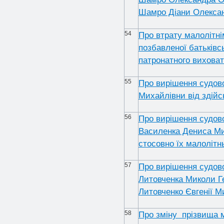
Шамро Діани Олекса
54
Про втрату малолітн
позбавленої батьківсь
патронатного вихова
55
Про вирішення судово
Михайлівни від здійс
56
Про вирішення судов
Василенка Дениса Ми
стосовно їх малолітн
57
Про вирішення судов
Литовченка Миколи Ге
Литовченко Євгенії М
58
Про зміну прізвища м