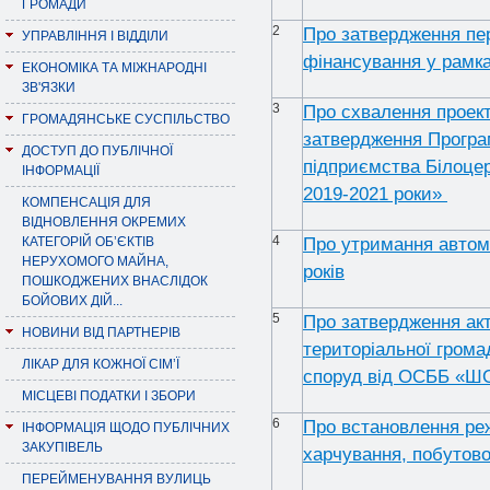
ГРОМАДИ
2
Про затвердження пер
УПРАВЛІННЯ І ВІДДІЛИ
фінансування у рамка
ЕКОНОМІКА ТА МІЖНАРОДНІ
ЗВ'ЯЗКИ
3
Про схвалення проект
ГРОМАДЯНСЬКЕ СУСПІЛЬСТВО
затвердження Програ
ДОСТУП ДО ПУБЛІЧНОЇ
підприємства Білоцер
ІНФОРМАЦІЇ
2019-2021 роки»
КОМПЕНСАЦІЯ ДЛЯ
ВІДНОВЛЕННЯ ОКРЕМИХ
4
Про утримання автомо
КАТЕГОРІЙ ОБ’ЄКТІВ
НЕРУХОМОГО МАЙНА,
років
ПОШКОДЖЕНИХ ВНАСЛІДОК
БОЙОВИХ ДІЙ...
5
Про затвердження ак
НОВИНИ ВІД ПАРТНЕРІВ
територіальної грома
ЛІКАР ДЛЯ КОЖНОЇ СІМ’Ї
споруд від ОСББ «
МІСЦЕВІ ПОДАТКИ І ЗБОРИ
6
Про встановлення реж
ІНФОРМАЦІЯ ЩОДО ПУБЛІЧНИХ
ЗАКУПІВЕЛЬ
харчування, побутов
ПЕРЕЙМЕНУВАННЯ ВУЛИЦЬ