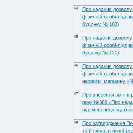
44
Про надання дозволу 
фізичній особі-підпр
будинку № 103)
45
Про надання дозволу 
фізичній особі-підпр
будинку № 120)
46
Про надання дозволу 
фізичній особі-підпри
напроти магазину «N
47
Про внесення змін в 
року №388 «Про нада
від імені недієздатн
48
Про затвердження По
та її склад в новій ре