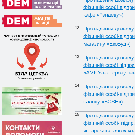
фізичній особі-підпр
кафе «Рандеву»)
12
Про надання дозволу 
фізичній особі-підпри
магазину «ЕкоБуд»)
13
Про надання дозволу 
фізичній особі підпр
«AMIC» в сторону цен
14
Про надання дозволу 
фізичній особі-підпр
салону «BOSH»)
15
Про надання дозволу 
фізичній особі- підпр
«старокиївського» к