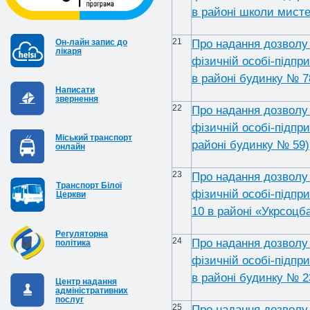
в районі школи мист
21
Про надання дозволу 
Он-лайн запис до
лікаря
фізичній особі-підпр
в районі будинку № 7
Написати
звернення
22
Про надання дозволу 
фізичній особі-підпр
Міський транспорт
районі будинку № 59)
онлайн
23
Про надання дозволу 
Транспорт Білої
фізичній особі-підпр
Церкви
10 в районі «Укрсоцб
Регуляторна
24
Про надання дозволу 
політика
фізичній особі-підпр
в районі будинку № 2
Центр надання
адміністративних
послуг
25
Про надання дозволу 