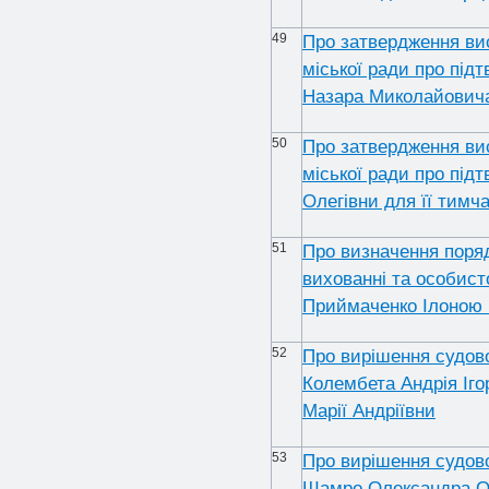
49
Про затвердження вис
міської ради про під
Назара Миколайовича 
50
Про затвердження вис
міської ради про під
Олегівни для її тимча
51
Про визначення поря
вихованні та особист
Приймаченко Ілоною 
52
Про вирішення судов
Колембета Андрія Іго
Марії Андріївни
53
Про вирішення судов
Шамро Олександра Ол