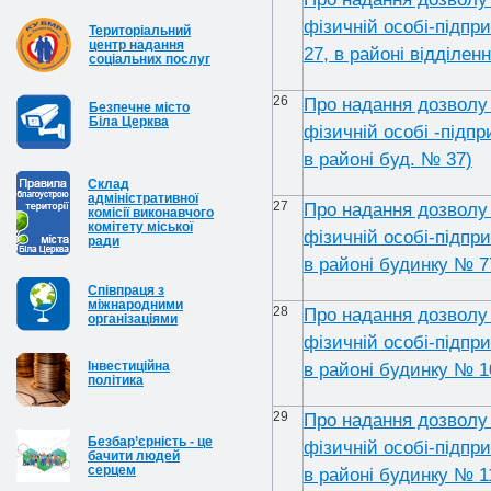
фізичній особі-підпр
Територіальний
центр надання
27, в районі відділе
соціальних послуг
26
Про надання дозволу 
Безпечне місто
Біла Церква
фізичній особі -підп
в районі буд. № 37)
Cклад
адміністративної
27
Про надання дозволу 
комісії виконавчого
комітету міської
фізичній особі-підпр
ради
в районі будинку № 7
Співпраця з
міжнародними
28
Про надання дозволу 
організаціями
фізичній особі-підпр
Інвестиційна
в районі будинку № 1
політика
29
Про надання дозволу 
Безбар’єрність - це
фізичній особі-підпр
бачити людей
серцем
в районі будинку № 1