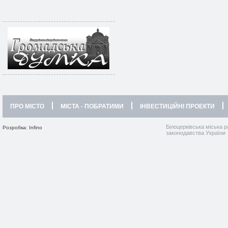
ПРО МІСТО
МІСТА - ПОБРАТИМИ
ІНВЕСТИЦІЙНІ ПРОЕКТИ
Білоцерківська міська р
Розробка: Infino
законодавства України