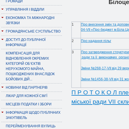
Білоце
ГРОМАДИ
УПРАВЛІННЯ І ВІДДІЛИ
ЕКОНОМІКА ТА МІЖНАРОДНІ
ЗВ'ЯЗКИ
1
Про внесення змін та доповн
04-VІІ «Про бюджет м.Біла Це
ГРОМАДЯНСЬКЕ СУСПІЛЬСТВО
ДОСТУП ДО ПУБЛІЧНОЇ
2
Про надання пільг
ІНФОРМАЦІЇ
3
Про затвердження структури 
КОМПЕНСАЦІЯ ДЛЯ
ради та її виконавчих органі
ВІДНОВЛЕННЯ ОКРЕМИХ
КАТЕГОРІЙ ОБ’ЄКТІВ
Зміни №268-17-VII від 29 вер
НЕРУХОМОГО МАЙНА,
ПОШКОДЖЕНИХ ВНАСЛІДОК
БОЙОВИХ ДІЙ...
Зміни №1456-38-VII від 31 ж
НОВИНИ ВІД ПАРТНЕРІВ
П Р О Т О К О Л пле
ЛІКАР ДЛЯ КОЖНОЇ СІМ’Ї
міської ради VII скл
МІСЦЕВІ ПОДАТКИ І ЗБОРИ
ІНФОРМАЦІЯ ЩОДО ПУБЛІЧНИХ
ЗАКУПІВЕЛЬ
ПЕРЕЙМЕНУВАННЯ ВУЛИЦЬ