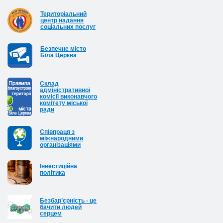
Територіальний
центр надання
соціальних послуг
Безпечне місто
Біла Церква
Cклад
адміністративної
комісії виконавчого
комітету міської
ради
Співпраця з
міжнародними
організаціями
Інвестиційна
політика
Безбар’єрність - це
бачити людей
серцем