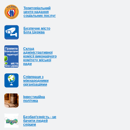
Територіальний
центр надання
соціальних послуг
Безпечне місто
Біла Церква
Cклад
адміністративної
комісії виконавчого
комітету міської
ради
Співпраця з
міжнародними
організаціями
Інвестиційна
політика
Безбар’єрність - це
бачити людей
серцем