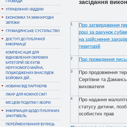
зас
i
дання викон
ГРОМАДИ
УПРАВЛІННЯ І ВІДДІЛИ
ЕКОНОМІКА ТА МІЖНАРОДНІ
ЗВ'ЯЗКИ
1
Про затвердження пер
ГРОМАДЯНСЬКЕ СУСПІЛЬСТВО
році за рахунок суб
на здійснення заході
ДОСТУП ДО ПУБЛІЧНОЇ
ІНФОРМАЦІЇ
територій
КОМПЕНСАЦІЯ ДЛЯ
ВІДНОВЛЕННЯ ОКРЕМИХ
2
Про проведення пись
КАТЕГОРІЙ ОБ’ЄКТІВ
НЕРУХОМОГО МАЙНА,
3
Про продовження тер
ПОШКОДЖЕНИХ ВНАСЛІДОК
БОЙОВИХ ДІЙ...
Сергіївни та Дамансь
вихователя
НОВИНИ ВІД ПАРТНЕРІВ
ЛІКАР ДЛЯ КОЖНОЇ СІМ’Ї
4
Про надання малолі
МІСЦЕВІ ПОДАТКИ І ЗБОРИ
статусу дитини, позб
ІНФОРМАЦІЯ ЩОДО ПУБЛІЧНИХ
особистих прав
ЗАКУПІВЕЛЬ
ПЕРЕЙМЕНУВАННЯ ВУЛИЦЬ