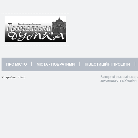
ПРО МІСТО
МІСТА - ПОБРАТИМИ
ІНВЕСТИЦІЙНІ ПРОЕКТИ
Білоцерківська міська р
Розробка: Infino
законодавства України