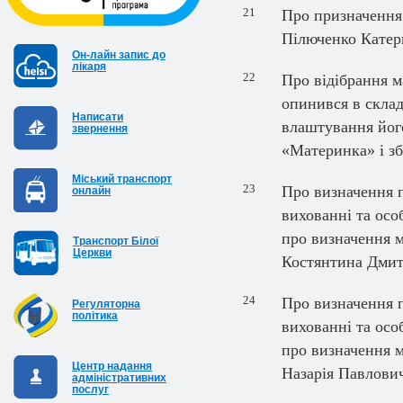
21
Про призначення
Пілюченко Катер
Он-лайн запис до
лікаря
22
Про відібрання м
опинився в скла
Написати
влаштування його
звернення
«Материнка» і з
Міський транспорт
23
Про визначення 
онлайн
вихованні та осо
про визначення 
Транспорт Білої
Церкви
Костянтина Дми
24
Про визначення 
Регуляторна
політика
вихованні та осо
про визначення 
Центр надання
Назарія Павлови
адміністративних
послуг