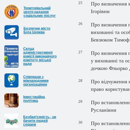
25
Про визначення 
Територіальний
Ігорівни
центр надання
соціальних послуг
26
Про визначення 
Безпечне місто
вихованні та осо
Біла Церква
Бевзюком Тимоф
Cклад
27
Про визначення 
адміністративної
комісії виконавчого
у вихованні та о
комітету міської
ради
дочкою Фльорко 
Співпраця з
28
міжнародними
Про відчуження н
організаціями
право користува
Інвестиційна
політика
29
Про встановленн
Русланівни
Безбар’єрність - це
бачити людей
30
Про встановлення
серцем