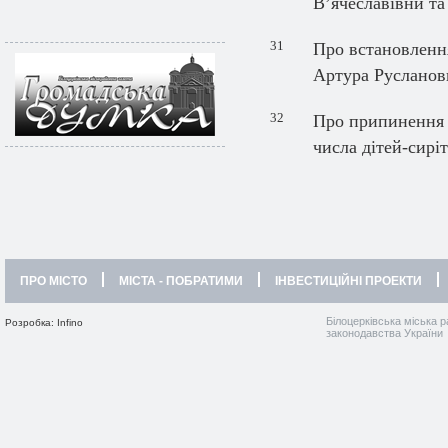
В’ячеславівни т
31
Про встановленн
Артура Русланов
32
Про припинення о
числа дітей-сирі
ПРО МІСТО
МІСТА - ПОБРАТИМИ
ІНВЕСТИЦІЙНІ ПРОЕКТИ
Білоцерківська міська р
Розробка: Infino
законодавства України