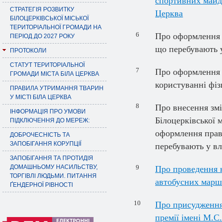
спортивних майда
СТРАТЕГІЯ РОЗВИТКУ
Церква
БІЛОЦЕРКІВСЬКОЇ МІСЬКОЇ
ТЕРИТОРІАЛЬНОЇ ГРОМАДИ НА
6
Про оформлення п
ПЕРІОД ДО 2027 РОКУ
що перебувають 
ПРОТОКОЛИ
СТАТУТ ТЕРИТОРІАЛЬНОЇ
7
Про оформлення п
ГРОМАДИ МІСТА БІЛА ЦЕРКВА
користуванні фіз
ПРАВИЛА УТРИМАННЯ ТВАРИН
У МІСТІ БІЛА ЦЕРКВА
8
Про внесення змі
ІНФОРМАЦІЯ ПРО УМОВИ
Білоцерківської 
ПІДКЛЮЧЕННЯ ДО МЕРЕЖ:
оформлення прав
ДОБРОЧЕСНІСТЬ ТА
ЗАПОБІГАННЯ КОРУПЦІЇ
перебувають у вл
ЗАПОБІГАННЯ ТА ПРОТИДІЯ
ДОМАШНЬОМУ НАСИЛЬСТВУ,
9
Про проведення к
ТОРГІВЛІ ЛЮДЬМИ. ПИТАННЯ
автобусних марш
ҐЕНДЕРНОЇ РІВНОСТІ
10
Про присудження 
премії імені М.С.