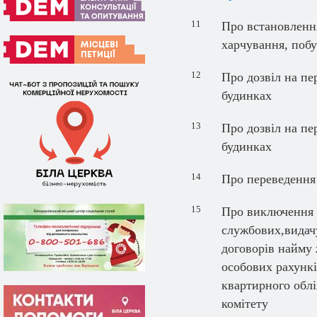
11
Про встановлення
харчування, поб
12
Про дозвіл на п
будинках
13
Про дозвіл на п
будинках
14
Про переведення
15
Про виключення 
службових,видачу
договорів найму
особових рахункі
квартирного облі
комітету