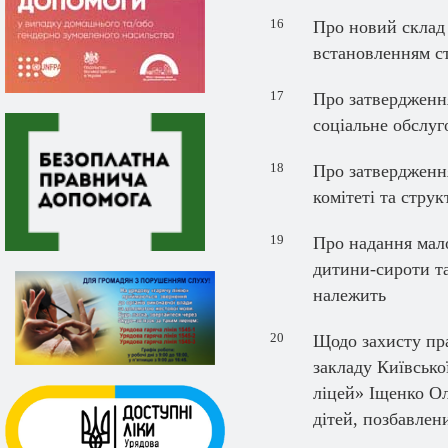
16
Про новий склад 
встановленням с
17
Про затвердження
соціальне обслуг
18
Про затвердження
комітеті та струк
19
Про надання мал
дитини-сироти та
належить
20
Щодо захисту пра
закладу Київсько
ліцей» Іщенко Ол
дітей, позбавлен