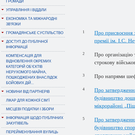
ГРОМАДИ
УПРАВЛІННЯ І ВІДДІЛИ
ЕКОНОМІКА ТА МІЖНАРОДНІ
ЗВ'ЯЗКИ
1
Про присвоєння з
ГРОМАДЯНСЬКЕ СУСПІЛЬСТВО
премії ім. І.С. 
ДОСТУП ДО ПУБЛІЧНОЇ
ІНФОРМАЦІЇ
2
Про організацію 
КОМПЕНСАЦІЯ ДЛЯ
ВІДНОВЛЕННЯ ОКРЕМИХ
строкову військо
КАТЕГОРІЙ ОБ’ЄКТІВ
НЕРУХОМОГО МАЙНА,
3
Про напрями шеф
ПОШКОДЖЕНИХ ВНАСЛІДОК
БОЙОВИХ ДІЙ...
4
Про затвердженн
НОВИНИ ВІД ПАРТНЕРІВ
будівництво дошк
ЛІКАР ДЛЯ КОЖНОЇ СІМ’Ї
мікрорайоні „Пі
МІСЦЕВІ ПОДАТКИ І ЗБОРИ
ІНФОРМАЦІЯ ЩОДО ПУБЛІЧНИХ
5
Про затвердженн
ЗАКУПІВЕЛЬ
будівництво спо
ПЕРЕЙМЕНУВАННЯ ВУЛИЦЬ