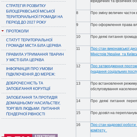
юридичних та фізичних ос
СТРАТЕГІЯ РОЗВИТКУ
БІЛОЦЕРКІВСЬКОЇ МІСЬКОЇ
8
Про зміну величин часток
ТЕРИТОРІАЛЬНОЇ ГРОМАДИ НА
ПЕРІОД ДО 2027 РОКУ
9
Про оформлення права вла
ПРОТОКОЛИ
10
Про деякі питання громадс
СТАТУТ ТЕРИТОРІАЛЬНОЇ
ГРОМАДИ МІСТА БІЛА ЦЕРКВА
11
Про стан виконавської дис
Міністрів України та Київ
ПРАВИЛА УТРИМАННЯ ТВАРИН
У МІСТІ БІЛА ЦЕРКВА
12
Про затвердження протокол
ІНФОРМАЦІЯ ПРО УМОВИ
(надання соціальних послу
ПІДКЛЮЧЕННЯ ДО МЕРЕЖ:
ДОБРОЧЕСНІСТЬ ТА
13
Про встановлення режиму р
ЗАПОБІГАННЯ КОРУПЦІЇ
обслуговування населенн
ЗАПОБІГАННЯ ТА ПРОТИДІЯ
14
Про деякі питання пере
ДОМАШНЬОМУ НАСИЛЬСТВУ,
ТОРГІВЛІ ЛЮДЬМИ. ПИТАННЯ
15
Про дозвіл на переплану
ҐЕНДЕРНОЇ РІВНОСТІ
16
Про стан кадрової роботи в
комітету