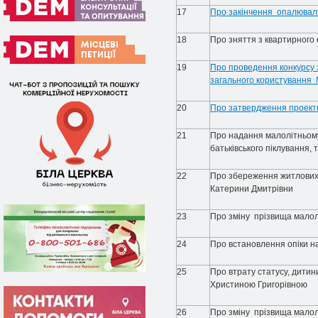
17
Про закінчення опалювальн
18
Про зняття з квартирного 
19
Про проведення конкурсу 
загального користування 
20
Про затвердження проектн
21
Про надання малолітньому
батьківського піклування,
22
Про збереження житлових 
Катерини Дмитрівни
23
Про зміну прізвища малол
24
Про встановлення опіки н
25
Про втрату статусу, дити
Христиною Григорівною
26
Про зміну прізвища малолі