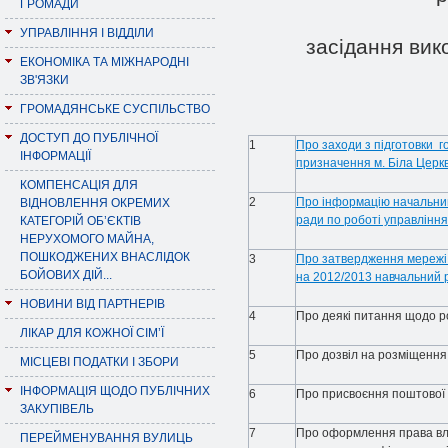
ГРОМАДИ
УПРАВЛІННЯ І ВІДДІЛИ
засiдання вик
ЕКОНОМІКА ТА МІЖНАРОДНІ
ЗВ'ЯЗКИ
ГРОМАДЯНСЬКЕ СУСПІЛЬСТВО
ДОСТУП ДО ПУБЛІЧНОЇ
1
Про заходи з підготовки г
ІНФОРМАЦІЇ
призначення м. Біла Церкв
КОМПЕНСАЦІЯ ДЛЯ
2
Про інформацію начальника
ВІДНОВЛЕННЯ ОКРЕМИХ
ради по роботі управлінн
КАТЕГОРІЙ ОБ’ЄКТІВ
НЕРУХОМОГО МАЙНА,
ПОШКОДЖЕНИХ ВНАСЛІДОК
3
Про затвердження мережі 
БОЙОВИХ ДІЙ...
на 2012/2013 навчальний р
НОВИНИ ВІД ПАРТНЕРІВ
4
Про деякі питання щодо р
ЛІКАР ДЛЯ КОЖНОЇ СІМ’Ї
5
Про дозвіл на розміщення 
МІСЦЕВІ ПОДАТКИ І ЗБОРИ
ІНФОРМАЦІЯ ЩОДО ПУБЛІЧНИХ
6
Про присвоєння поштової
ЗАКУПІВЕЛЬ
7
Про оформлення права вла
ПЕРЕЙМЕНУВАННЯ ВУЛИЦЬ