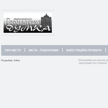
ПРО МІСТО
МІСТА - ПОБРАТИМИ
ІНВЕСТИЦІЙНІ ПРОЕКТИ
Білоцерківська міська р
Розробка: Infino
законодавства України