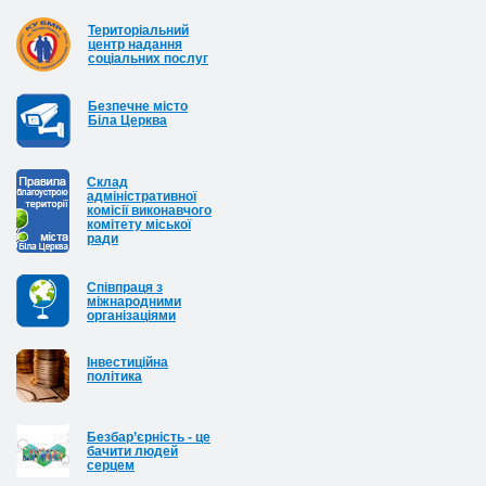
Територіальний
центр надання
соціальних послуг
Безпечне місто
Біла Церква
Cклад
адміністративної
комісії виконавчого
комітету міської
ради
Співпраця з
міжнародними
організаціями
Інвестиційна
політика
Безбар’єрність - це
бачити людей
серцем