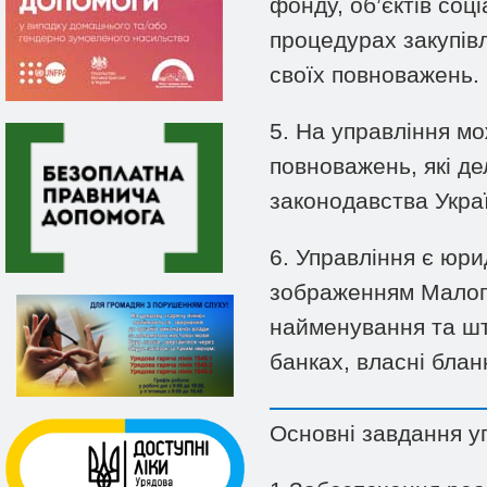
фонду, об’єктів соц
процедурах закупівл
своїх повноважень.
5. На управління м
повноважень, які де
законодавства Укра
6. Управління є юр
зображенням Малого
найменування та шт
банках, власні блан
Основні завдання у