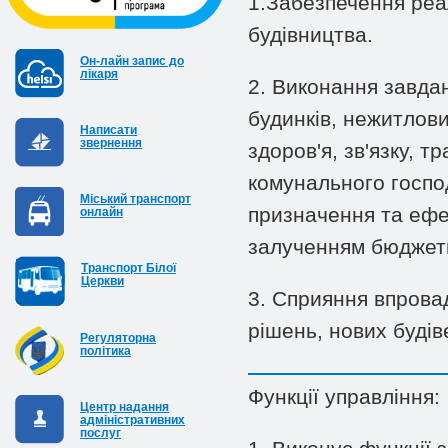
1.Забезпечення реалі
будівництва.
Он-лайн запис до
лікаря
2. Виконання завда
будинків, нежитлових
Написати
звернення
здоров'я, зв'язку, т
комунального госпо
Міський транспорт
призначення та ефе
онлайн
залученням бюджетн
Транспорт Білої
Церкви
3. Сприяння впрова
рішень, нових будів
Регуляторна
політика
Функції управління:
Центр надання
адміністративних
послуг