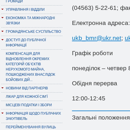
ГРОМАДИ
(04563) 5-22-61; фа
УПРАВЛІННЯ І ВІДДІЛИ
ЕКОНОМІКА ТА МІЖНАРОДНІ
Електронна адреса:
ЗВ'ЯЗКИ
ГРОМАДЯНСЬКЕ СУСПІЛЬСТВО
ukb_bmr@ukr.net
;
u
ДОСТУП ДО ПУБЛІЧНОЇ
ІНФОРМАЦІЇ
Графік роботи
КОМПЕНСАЦІЯ ДЛЯ
ВІДНОВЛЕННЯ ОКРЕМИХ
КАТЕГОРІЙ ОБ’ЄКТІВ
понеділок – четвер 8
НЕРУХОМОГО МАЙНА,
ПОШКОДЖЕНИХ ВНАСЛІДОК
БОЙОВИХ ДІЙ...
Обідня перерва
НОВИНИ ВІД ПАРТНЕРІВ
ЛІКАР ДЛЯ КОЖНОЇ СІМ’Ї
12:00-12:45
МІСЦЕВІ ПОДАТКИ І ЗБОРИ
ІНФОРМАЦІЯ ЩОДО ПУБЛІЧНИХ
Загальні положення
ЗАКУПІВЕЛЬ
ПЕРЕЙМЕНУВАННЯ ВУЛИЦЬ