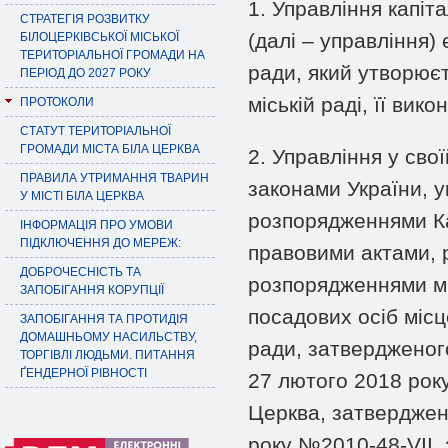
1. Управління капіт
СТРАТЕГІЯ РОЗВИТКУ
(далі – управління)
БІЛОЦЕРКІВСЬКОЇ МІСЬКОЇ
ТЕРИТОРІАЛЬНОЇ ГРОМАДИ НА
ради, який утворюєт
ПЕРІОД ДО 2027 РОКУ
міській раді, її вик
ПРОТОКОЛИ
СТАТУТ ТЕРИТОРІАЛЬНОЇ
ГРОМАДИ МІСТА БІЛА ЦЕРКВА
2. Управління у сво
ПРАВИЛА УТРИМАННЯ ТВАРИН
законами України, 
У МІСТІ БІЛА ЦЕРКВА
розпорядженнями Ка
ІНФОРМАЦІЯ ПРО УМОВИ
ПІДКЛЮЧЕННЯ ДО МЕРЕЖ:
правовими актами, р
ДОБРОЧЕСНІСТЬ ТА
розпорядженнями мі
ЗАПОБІГАННЯ КОРУПЦІЇ
посадових осіб місц
ЗАПОБІГАННЯ ТА ПРОТИДІЯ
ДОМАШНЬОМУ НАСИЛЬСТВУ,
ради, затвердженого
ТОРГІВЛІ ЛЮДЬМИ. ПИТАННЯ
ҐЕНДЕРНОЇ РІВНОСТІ
27 лютого 2018 рок
Церква, затверджен
року №2010-48-VII, 