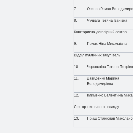
7.
Осипов Роман Володимиро
8.
Чучвага Тетяна Іванівна
Кошторисно-договірний сектор
9.
Пелих Ніна Миколаївна
Відділ публічних закупівель
10.
Чєрєпєніна Тетяна Петрів
11.
Давиденко Марина
Володимирівна
12.
Клименко Валентина Миха
Сектор технічного нагляду
13.
Прищ Станіслав Миколайо