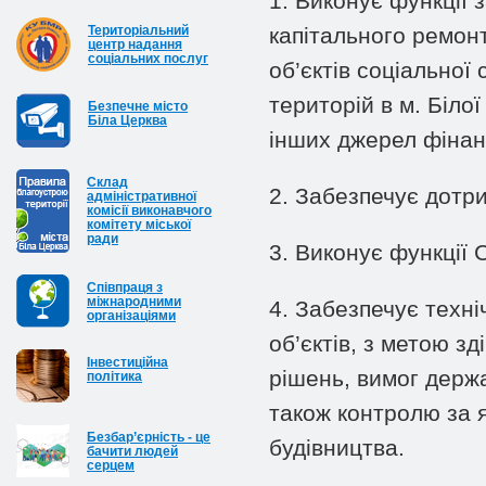
1. Виконує функції 
Територіальний
капітального ремонт
центр надання
соціальних послуг
об’єктів соціально
територій в м. Біло
Безпечне місто
Біла Церква
інших джерел фінан
Cклад
2. Забезпечує дотри
адміністративної
комісії виконавчого
комітету міської
ради
3. Виконує функції 
Співпраця з
міжнародними
4. Забезпечує техні
організаціями
об’єктів, з метою 
Інвестиційна
рішень, вимог держа
політика
також контролю за я
Безбар’єрність - це
будівництва.
бачити людей
серцем