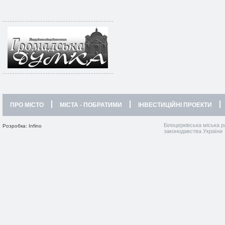
ПРО МІСТО
МІСТА - ПОБРАТИМИ
ІНВЕСТИЦІЙНІ ПРОЕКТИ
Білоцерківська міська р
Розробка: Infino
законодавства України