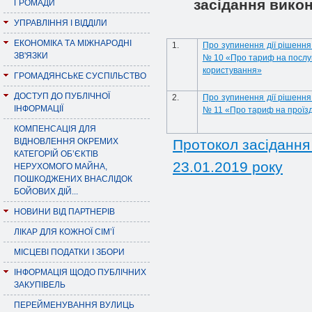
засідання викон
ГРОМАДИ
УПРАВЛІННЯ І ВІДДІЛИ
ЕКОНОМІКА ТА МІЖНАРОДНІ
1.
Про зупинення дії рішення 
ЗВ'ЯЗКИ
№ 10 «Про тариф на послуг
користування»
ГРОМАДЯНСЬКЕ СУСПІЛЬСТВО
ДОСТУП ДО ПУБЛІЧНОЇ
2.
Про зупинення дії рішення 
ІНФОРМАЦІЇ
№ 11 «Про тариф на проїзд
КОМПЕНСАЦІЯ ДЛЯ
ВІДНОВЛЕННЯ ОКРЕМИХ
Протокол засідання 
КАТЕГОРІЙ ОБ’ЄКТІВ
23.01.2019 року
НЕРУХОМОГО МАЙНА,
ПОШКОДЖЕНИХ ВНАСЛІДОК
БОЙОВИХ ДІЙ...
НОВИНИ ВІД ПАРТНЕРІВ
ЛІКАР ДЛЯ КОЖНОЇ СІМ’Ї
МІСЦЕВІ ПОДАТКИ І ЗБОРИ
ІНФОРМАЦІЯ ЩОДО ПУБЛІЧНИХ
ЗАКУПІВЕЛЬ
ПЕРЕЙМЕНУВАННЯ ВУЛИЦЬ