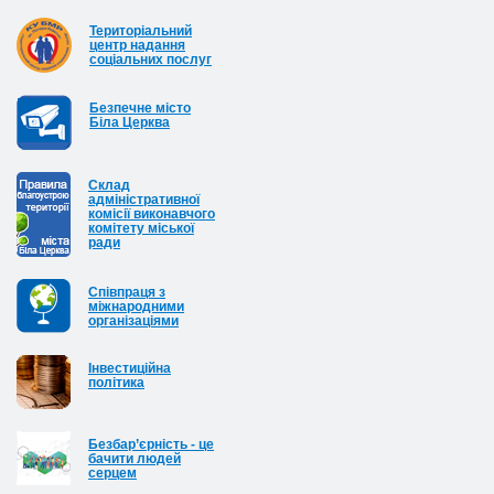
Територіальний
центр надання
соціальних послуг
Безпечне місто
Біла Церква
Cклад
адміністративної
комісії виконавчого
комітету міської
ради
Співпраця з
міжнародними
організаціями
Інвестиційна
політика
Безбар’єрність - це
бачити людей
серцем