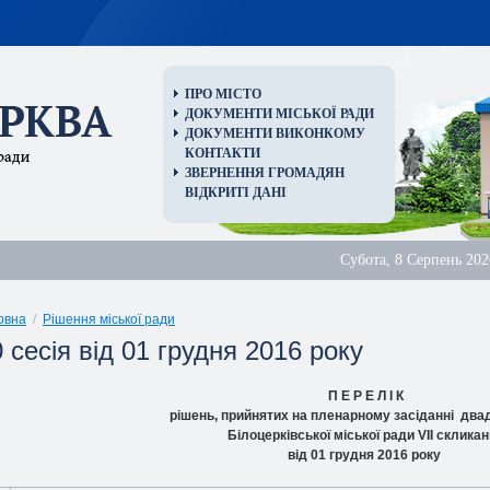
ПРО МІСТО
ДОКУМЕНТИ МІСЬКОЇ РАДИ
ДОКУМЕНТИ ВИКОНКОМУ
КОНТАКТИ
ЗВЕРНЕННЯ ГРОМАДЯН
ВІДКРИТІ ДАНІ
Субота, 8 Серпень 202
овна
/
Рішення міської ради
 сесія від 01 грудня 2016 року
П Е Р Е Л І К
рішень, прийнятих на пленарному засіданні двад
Білоцерківської міської ради VIІ склика
від 01 грудня 2016 року