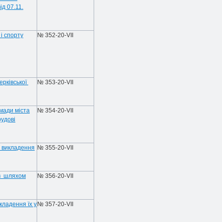
д 07.11.
і спорту
№ 352-20-VIІ
ерківської
№ 353-20-VIІ
мади міста
№ 354-20-VIІ
удові
м викладення
№ 355-20-VIІ
ів шляхом
№ 356-20-VIІ
кладення їх у
№ 357-20-VIІ