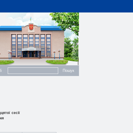
6
цятої сесії
ння