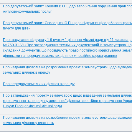
Про депутатський запит Кошеля В.О. щодо запобігання порушення прав сп
житлово-комунальних послуг
Про депутатський запит Оселедька Ю.П. щодо відкриття цілодобового травм
пункту для дітей
Про скасування підпункту 1.9 пункту 1 рішення міської ради від 21 листопад
№ 750-31-VI «Про затвердження технічних документацій із землеустрою щ
складання документів, що посвідчують право постійного користування зем
ділянками та передачі земельних ділянок у постійне користування»
Про надання дозволів на розроблення проектів землеустрою щодо відведе
земельних ділянок в оренду
Про передачу земельних ділянок в оренду
Про затвердження проекту землеустрою щодо відведення земельної ділянк
користування та передачу земельної ділянки в постійне користування Упра
і науки Білоцерківської міської ради
Про надання дозволів на розроблення проектів землеустрою щодо відведе
земельних ділянок у власність