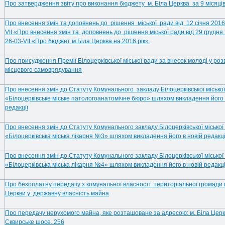
Про затвердження звіту про виконання бюджету м. Біла Церква за 9 місяців
Про внесення змін та доповнень до рішення міської ради від 12 січня 201
VІІ «Про внесення змін та доповнень до рішення міської ради від 29 грудня
26-03-VII «Про бюджет м.Біла Церква на 2016 рік»
Про присудження Премії Білоцерківської міської ради за внесок молоді у роз
місцевого самоврядування
Про внесення змін до Статуту Комунального закладу Білоцерківської місько
«Білоцерківське міське патологоанатомічне бюро» шляхом викладення його 
редакції
Про внесення змін до Статуту Комунального закладу Білоцерківської місько
«Білоцерківська міська лікарня №3» шляхом викладення його в новій редакці
Про внесення змін до Статуту Комунального закладу Білоцерківської міської
«Білоцерківська міська лікарня №4» шляхом викладення його в новій редакці
Про безоплатну передачу з комунальної власності територіальної громади м
Церкви у державну власність майна
Про передачу нерухомого майна, яке розташоване за адресою: м. Біла Церкв
Сквирське шосе, 256