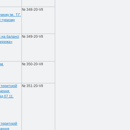
№ 348-20-VIІ
нку ім.. Т.Г.
і туризму
 на балансі
№ 349-20-VIІ
мережа»
хом
№ 350-20-VIІ
і територій
№ 351-20-VIІ
ечення
д 07.11.
і територій
ечення