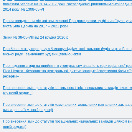
пожежної безпеки на 2014-2017 роки, затвердженої рішенням міської ради ві
2014 року № 1308-65-VI
Про затвердження міської комплексної Програми розвитку фізичної культури 
міста Біла Церква на 2017 – 2021 роки
Зміни № 38-05-VIIІ від 24 грудня 2020 р.
Про безоплатну передачу з балансу відділу капітального будівництва Білоц
міської ради закінчених будівництвом об’єктів
Про надання згоди на прийняття у комунальну власність територіальної гро
Біла Церква безоплатно центральної дитячо-юнацької спортивної бази «Тр
резерви»
Про внесення змін до статутів загальноосвітніх навчальних закладів шляхо
їх у новій редакції
Про внесення змін до статутів комунальних дошкільних навчальних заклад
викладення їх у новій редакції
Про внесення змін до статутів позашкільних навчальних закладів шляхом ви
новій редакції