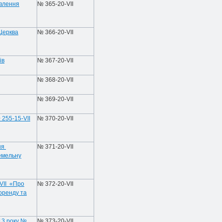
овлення
№ 365-20-VIІ
Церква
№ 366-20-VIІ
ів
№ 367-20-VIІ
№ 368-20-VIІ
№ 369-20-VIІ
255-15-VII
№ 370-20-VIІ
ня
№ 371-20-VIІ
земельну
-VII «Про
№ 372-20-VIІ
оренду та
013 року №
№ 373-20-VIІ