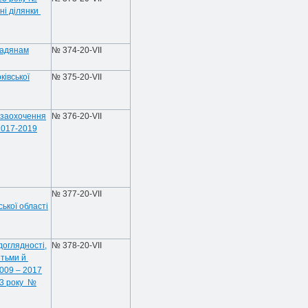
ні ділянки
мадянам
№ 374-20-VIІ
ківської
№ 375-20-VIІ
 заохочення
№ 376-20-VIІ
2017-2019
№ 377-20-VIІ
ької області
доглядності,
№ 378-20-VIІ
ітьми й
2009 – 2017
13 року №