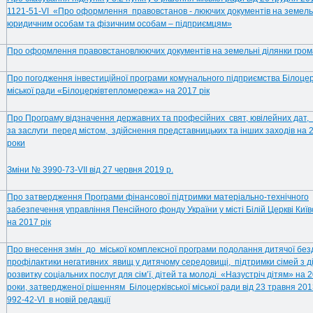
1121-51-VI «Про оформлення правовстанов - люючих документів на земель
юридичним особам та фізичним особам – підприємцям»
Про оформлення правовстановлюючих документів на земельні ділянки гро
Про погодження інвестиційної програми комунального підприємства Білоцер
міської ради «Білоцерківтепломережа» на 2017 рік
Про Програму відзначення державних та професійних свят, ювілейних дат,
за заслуги перед містом, здійснення представницьких та інших заходів на 
роки
Зміни № 3990-73-VII від 27 червня 2019 р.
Про затвердження Програми фінансової підтримки матеріально-технічного
забезпечення управління Пенсійного фонду України у місті Білій Церкві Київс
на 2017 рік
Про внесення змін до міської комплексної програми подолання дитячої без
профілактики негативних явищ у дитячому середовищі, підтримки сімей з д
розвитку соціальних послуг для сім’ї, дітей та молоді «Назустріч дітям» на 
роки, затвердженої рішенням Білоцерківської міської ради від 23 травня 20
992-42-VI в новій редакції