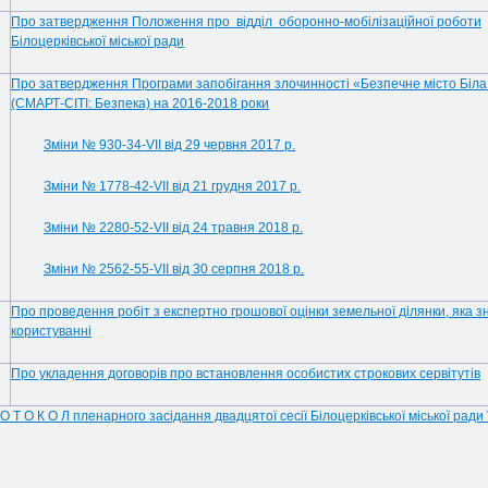
Про затвердження Положення про відділ оборонно-мобілізаційної роботи
Білоцерківської міської ради
Про затвердження Програми запобігання злочинності «Безпечне місто Біла
(СМАРТ-СІТІ: Безпека) на 2016-2018 роки
Зміни № 930-34-VIІ від 29 червня 2017 р.
Зміни № 1778-42-VIІ від 21 грудня 2017 р.
Зміни № 2280-52-VIІ від 24 травня 2018 р.
Зміни № 2562-55-VII від 30 серпня 2018 р.
Про проведення робіт з експертно грошової оцінки земельної ділянки, яка з
користуванні
Про укладення договорів про встановлення особистих строкових сервітутів
 О Т О К О Л пленарного засідання двадцятої сесії Білоцерківської міської ради