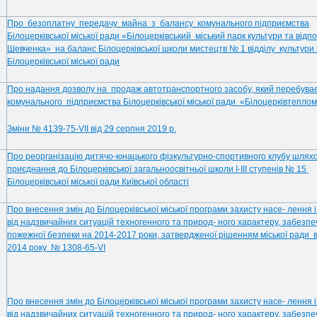
Про безоплатну передачу майна з балансу комунального підприємства
Білоцерківської міської ради «Білоцерківський міський парк культури та відпочи
Шевченка» на баланс Білоцерківської школи мистецтв № 1 відділу культури 
Білоцерківської міської ради
Про надання дозволу на продаж автотранспортного засобу, який перебуває
комунального підприємства Білоцерківської міської ради «Білоцерківтепло
Зміни № 4139-75-VII від 29 серпня 2019 р.
Про реорганізацію дитячо-юнацького фізкультурно-спортивного клубу шля
приєднання до Білоцерківської загальноосвітньої школи І-ІІІ ступенів № 15
Білоцерківської міської ради Київської області
Про внесення змін до Білоцерківської міської програми захисту насе- лення 
від надзвичайних ситуацій техногенного та природ- ного характеру, забезп
пожежної безпеки на 2014-2017 роки, затвердженої рішенням міської ради ві
2014 року № 1308-65-VI
Про внесення змін до Білоцерківської міської програми захисту насе- лення 
від надзвичайних ситуацій техногенного та природ- ного характеру, забезп