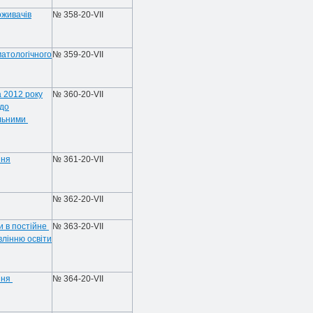
оживачів
№ 358-20-VIІ
атологічного
№ 359-20-VIІ
а 2012 року
№ 360-20-VIІ
одо
ельними
ння
№ 361-20-VIІ
№ 362-20-VIІ
и в постійне
№ 363-20-VIІ
влінню освіти
ння
№ 364-20-VIІ