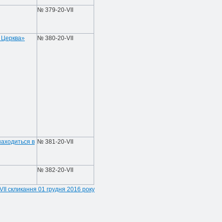
№ 379-20-VIІ
 Церква»
№ 380-20-VIІ
находиться в
№ 381-20-VIІ
№ 382-20-VIІ
 VII скликання 01 грудня 2016 року