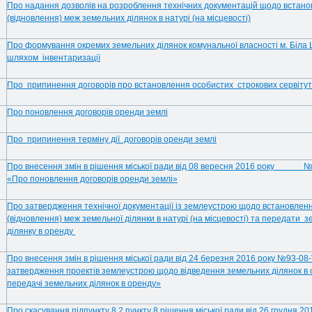
Про надання дозволів на розроблення технічних документацій щодо встан
(відновлення) меж земельних ділянок в натурі (на місцевості)
Про формування окремих земельних ділянок комунальної власності м. Біла 
шляхом інвентаризації
Про припинення договорів про встановлення особистих строкових сервітут
Про поновлення договорів оренди землі
Про припинення терміну дії договорів оренди землі
Про внесення змін в рішення міської ради від 08 вересня 2016 року № 
«Про поновлення договорів оренди землі»
Про затвердження технічної документації із землеустрою щодо встановлен
(відновлення) меж земельної ділянки в натурі (на місцевості) та передати 
ділянку в оренду
Про внесення змін в рішення міської ради від 24 березня 2016 року №93-08
затвердження проектів землеустрою щодо відведення земельних ділянок в 
передачі земельних ділянок в оренду»
Про скасування підпункту 8.2 пункту 8 рішення міської ради від 26 грудня 2