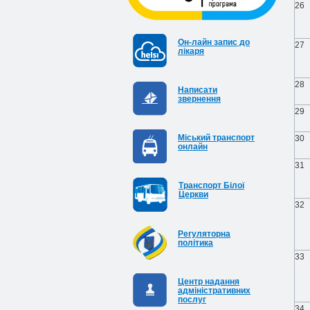
26
Он-лайн запис до
27
лікаря
28
Написати
звернення
29
Міський транспорт
30
онлайн
31
Транспорт Білої
Церкви
32
Регуляторна
політика
33
Центр надання
адміністративних
послуг
34