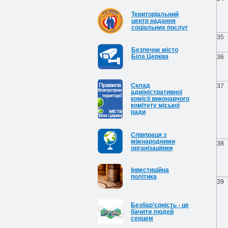
Територіальний
центр надання
соціальних послуг
35
Безпечне місто
Біла Церква
36
Cклад
37
адміністративної
комісії виконавчого
комітету міської
ради
Співпраця з
міжнародними
38
організаціями
Інвестиційна
політика
39
Безбар’єрність - це
бачити людей
серцем