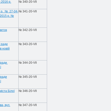
 2016 р.
№ 340-20-VIІ
6 р. № 27-04-
№ 341-20-VIІ
 2015 р. №
виток
№ 342-20-VIІ
ї ради
№ 343-20-VIІ
в новій
ї ради
№ 344-20-VIІ
ї
 ради
№ 345-20-VIІ
ї
іста Білої
№ 346-20-VIІ
а, вул.
№ 347-20-VIІ