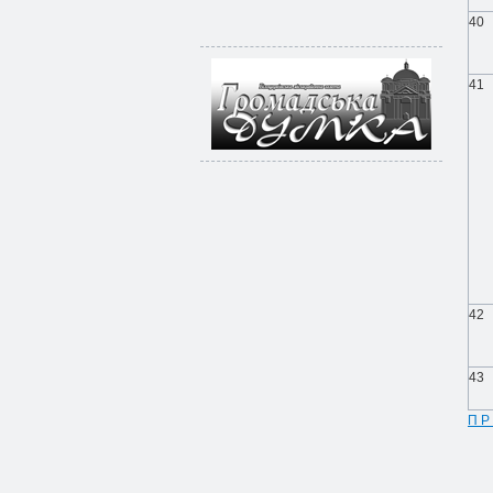
40
41
42
43
П Р