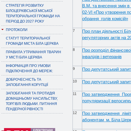
В.М. та внесення змін в
СТРАТЕГІЯ РОЗВИТКУ
БІЛОЦЕРКІВСЬКОЇ МІСЬКОЇ
02-
V
І
«
Про утворення по
ТЕРИТОРІАЛЬНОЇ ГРОМАДИ НА
обрання голів комісій
»
ПЕРІОД ДО 2027 РОКУ
ПРОТОКОЛИ
7
Про план діяльності Біл
регуляторних актів на 2
СТАТУТ ТЕРИТОРІАЛЬНОЇ
ГРОМАДИ МІСТА БІЛА ЦЕРКВА
8
Про розподіл фінансово
ПРАВИЛА УТРИМАННЯ ТВАРИН
інвалідів і ветеранів
У МІСТІ БІЛА ЦЕРКВА
ІНФОРМАЦІЯ ПРО УМОВИ
9
Про депутатський запит 
ПІДКЛЮЧЕННЯ ДО МЕРЕЖ:
ДОБРОЧЕСНІСТЬ ТА
10
Про депутатський запи
ЗАПОБІГАННЯ КОРУПЦІЇ
ЗАПОБІГАННЯ ТА ПРОТИДІЯ
11
Про затвердження
Про
ДОМАШНЬОМУ НАСИЛЬСТВУ,
популяризації велосипе
ТОРГІВЛІ ЛЮДЬМИ. ПИТАННЯ
ҐЕНДЕРНОЇ РІВНОСТІ
12
Про затвердження ліміт
абонентам м. Біла Церк