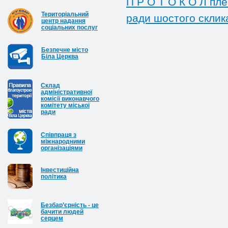
П Р О Т О К О Л пле
Територіальний
ради шостого склик
центр надання
соціальних послуг
Безпечне місто
Біла Церква
Cклад
адміністративної
комісії виконавчого
комітету міської
ради
Співпраця з
міжнародними
організаціями
Інвестиційна
політика
Безбар’єрність - це
бачити людей
серцем