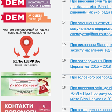
13
Про внесення змін та д
довкілля в місті Біла Ц
рішенням міської ради 
14
Про зменшення статутно
комунального підприємс
експлуатаційної контори
15
Про виконання Білоцерк
захисту населення від 
16
Про затвердження Прогр
Церква на 2015 – 2018 
17
Про головного розпоряд
18
Про внесення змін до рі
70-
VI
« Про Програму со
міста Біла Церква на 20
19
Про затвердження проек