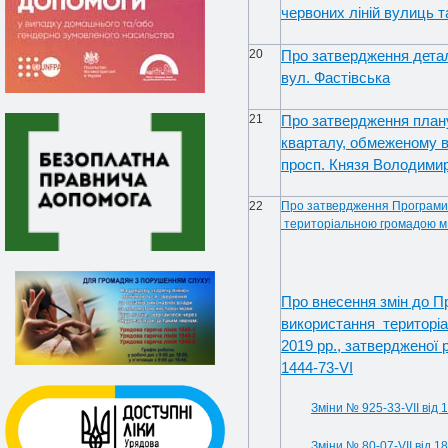
червоних ліній вулиць 
20
Про затвердження детал
вул. Фастівська
21
Про затвердження плану
кварталу, обмеженому ву
просп. Князя Володими
22
Про затвердження Програми 
територіальною громадою м. 
Про внесення змін до П
використання територіа
2019 рр., затвердженої 
1444-73-VI
Зміни № 925-33-VIІ від 
Зміни № 80-07-VIІ від 1