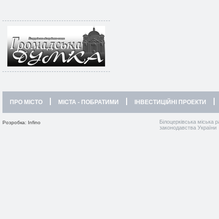
ПРО МІСТО
МІСТА - ПОБРАТИМИ
ІНВЕСТИЦІЙНІ ПРОЕКТИ
Білоцерківська міська р
Розробка: Infino
законодавства України