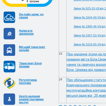
Зміни № 925-33-VIІ від 
Он-лайн запис до
лікаря
Зміни № 1644-40-VIІ від
Зміни № 1985-46-VII від
Написати
звернення
Зміни № 2407-53-VII від
Зміни № 3316-65-VII від
Міський транспорт
онлайн
23
Про надання згоди на п
громади міста Біла Цер
Транспорт Білої
чання та гарячого водоп
Церкви
Біла Церква від приват
24
Про збільшення статутно
Регуляторна
політика
Комунального підприємс
експлуатаційна контора
міської ради від 25 жо
Центр надання
адміністративних
послуг