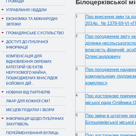
Білоцерківської м
ГРОМАДИ
УПРАВЛІННЯ І ВІДДІЛИ
1
Про внесення змін та д
ЕКОНОМІКА ТА МІЖНАРОДНІ
2014р. № 1378-69-
V
І «
ЗВ'ЯЗКИ
ГРОМАДЯНСЬКЕ СУСПІЛЬСТВО
2
Про погодження звіту ек
ДОСТУП ДО ПУБЛІЧНОЇ
ділянки несільськогосп
ІНФОРМАЦІЇ
власність фізичній осо
Олександровичу
КОМПЕНСАЦІЯ ДЛЯ
ВІДНОВЛЕННЯ ОКРЕМИХ
КАТЕГОРІЙ ОБ’ЄКТІВ
3
Про погодження надання
НЕРУХОМОГО МАЙНА,
комунальному підприємс
ПОШКОДЖЕНИХ ВНАСЛІДОК
комплекс»
БОЙОВИХ ДІЙ...
НОВИНИ ВІД ПАРТНЕРІВ
4
Про дострокове припине
ЛІКАР ДЛЯ КОЖНОЇ СІМ’Ї
міської ради Олійника О
МІСЦЕВІ ПОДАТКИ І ЗБОРИ
5
Про зміни в штатних роз
ІНФОРМАЦІЯ ЩОДО ПУБЛІЧНИХ
Білоцерківської міської
ЗАКУПІВЕЛЬ
ПЕРЕЙМЕНУВАННЯ ВУЛИЦЬ
6
Про дострокове припине