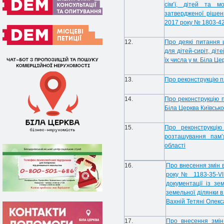
сім’ї, дітей та м
затвердженої рішен
2017 року № 1803-42
12.
Про деякі питання 
для дітей-сиріт, діт
їх числа у м. Біла Це
13.
Про реконструкцію пл
14.
Про реконструкцію па
Біла Церква Київсько
15.
Про реконструкцію
розташування пам’я
області
16.
Про внесення змін в
року № 1183-35-
VI
документації із з
земельної ділянки в
Вахній Тетяні Олекс
17.
Про внесення змін 