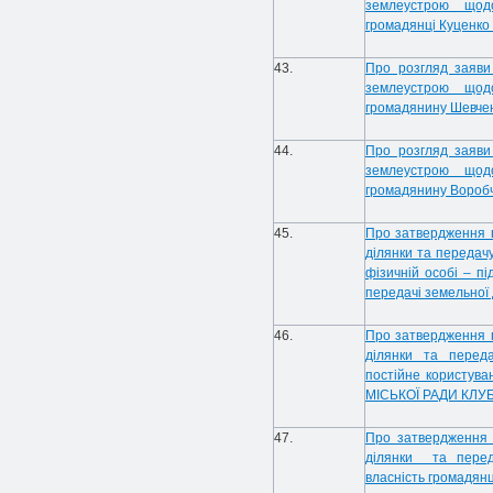
землеустрою щодо
громадянці Куценко 
43.
Про розгляд заяви
землеустрою щодо
громадянину Шевче
44.
Про розгляд заяви
землеустрою щодо
громадянину Воробч
45.
Про затвердження 
ділянки та передачу
фізичній особі – п
передачі земельної 
46.
Про затвердження 
ділянки та переда
постійне користу
МІСЬКОЇ РАДИ КЛ
47.
Про затвердження 
ділянки та переда
власність громадянц