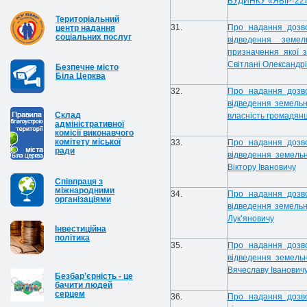
БУДИНКУ «ЯВІР-22
Територіальний
31.
Про надання дозв
центр надання
соціальних послуг
відведення земел
призначення якої 
Світлані Олександрі
Безпечне місто
Біла Церква
32.
Про надання дозв
відведення земельн
Cклад
власність громадянці
адміністративної
комісії виконавчого
комітету міської
33.
Про надання дозв
ради
відведення земель
Віктору Івановичу
Співпраця з
міжнародними
34.
Про надання дозв
організаціями
відведення земельн
Лук’яновичу
Інвестиційна
політика
35.
Про надання дозв
відведення земельн
Вячеславу Іванович
Безбар’єрність - це
бачити людей
серцем
36.
Про надання дозв