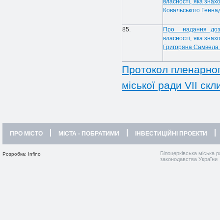
власності, яка знах
Ковальського Генна
85.
Про надання дозв
власності, яка знах
Григоряна Самвела
Протокол пленарного
міської ради VII скл
ПРО МІСТО
МІСТА - ПОБРАТИМИ
ІНВЕСТИЦІЙНІ ПРОЕКТИ
Білоцерківська міська р
Розробка: Infino
законодавства України