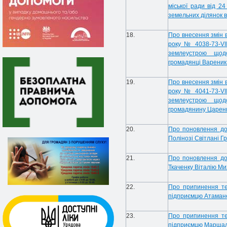
міської ради від 
земельних ділянок 
18.
Про внесення змін 
року № 4038-73-VI
землеустрою щодо
громадянці Вареник 
19.
Про внесення змін 
року № 4041-73-VI
землеустрою щодо
громадянину Царен
20.
Про поновлення до
Полінозі Світлані Гр
21.
Про поновлення до
Ткаченку Віталію М
22.
Про припинення тер
підприємцю Атаман
23.
Про припинення тер
підприємцю Маршал