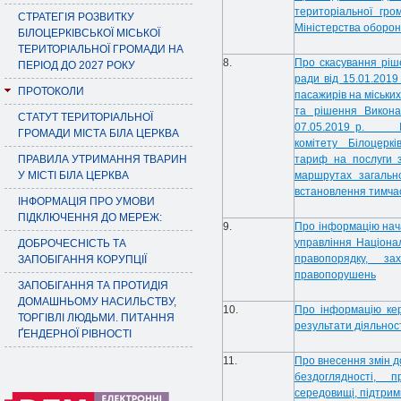
територіальної гро
СТРАТЕГІЯ РОЗВИТКУ
Міністерства оборон
БІЛОЦЕРКІВСЬКОЇ МІСЬКОЇ
ТЕРИТОРІАЛЬНОЇ ГРОМАДИ НА
8.
Про скасування ріше
ПЕРІОД ДО 2027 РОКУ
ради від 15.01.201
ПРОТОКОЛИ
пасажирів на міськи
та рішення Виконав
СТАТУТ ТЕРИТОРІАЛЬНОЇ
07.05.2019 р. № 
ГРОМАДИ МІСТА БІЛА ЦЕРКВА
комітету Білоцеркі
ПРАВИЛА УТРИМАННЯ ТВАРИН
тариф на послуги з
У МІСТІ БІЛА ЦЕРКВА
маршрутах загальн
встановлення тимча
ІНФОРМАЦІЯ ПРО УМОВИ
ПІДКЛЮЧЕННЯ ДО МЕРЕЖ:
9.
Про інформацію нача
управління Націонал
ДОБРОЧЕСНІСТЬ ТА
правопорядку, з
ЗАПОБІГАННЯ КОРУПЦІЇ
правопорушень
ЗАПОБІГАННЯ ТА ПРОТИДІЯ
ДОМАШНЬОМУ НАСИЛЬСТВУ,
10.
Про інформацію кер
ТОРГІВЛІ ЛЮДЬМИ. ПИТАННЯ
результати діяльності
ҐЕНДЕРНОЇ РІВНОСТІ
11.
Про внесення змін д
бездоглядності, 
середовищі, підтримк