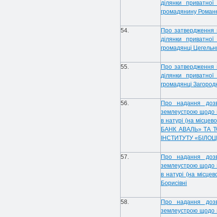
ділянки приватної
громадянину Романе
54.
Про затвердження 
ділянки приватної
громадянці Цегельн
55.
Про затвердження 
ділянки приватної
громадянці Загородн
56.
Про надання дозв
землеустрою щодо в
в натурі (на міс
БАНК АВАЛЬ» ТА 
ІНСТИТУТУ «БІЛО
57.
Про надання дозв
землеустрою щодо в
в натурі (на місцев
Борисівні
58.
Про надання дозв
землеустрою щодо в