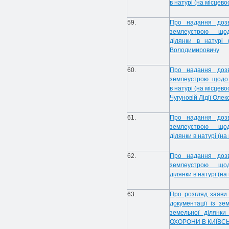
в натурі (на місцево
59.
Про надання дозв
землеустрою щодо
ділянки в натурі 
Володимировичу
60.
Про надання дозв
землеустрою щодо в
в натурі (на місцев
Чугуновій Лідії Олек
61.
Про надання дозв
землеустрою щодо
ділянки в натурі (на
62.
Про надання дозв
землеустрою щодо
ділянки в натурі (на
63.
Про розгляд заяви
документації із з
земельної ділянки
ОХОРОНИ В КИЇВСЬ