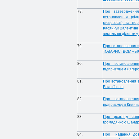
78.
Про затвердження
встановлення (від
місцевості) та пе
Касянчук Валентині 
земельної ділянки у
79.
Про встановлення 
ТОВАРИСТВОМ «БІ
80.
Про встановленн
підприємцем Лягер
81.
Про встановлення 
Віталіївною
82.
Про встановленн
підприємцем Кияниц
83.
Про розгляд заяв
громадянкою Шандр
84.
Про надання дозв