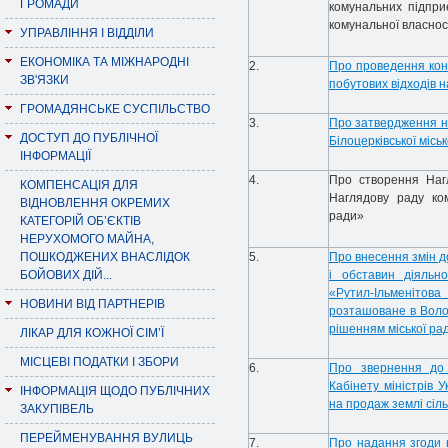
ГРОМАДИ
комунальних підпри
комунальної власнос
УПРАВЛІННЯ І ВІДДІЛИ
ЕКОНОМІКА ТА МІЖНАРОДНІ
2.
Про проведення кон
ЗВ'ЯЗКИ
побутових відходів н
ГРОМАДЯНСЬКЕ СУСПІЛЬСТВО
3.
Про затвердження н
ДОСТУП ДО ПУБЛІЧНОЇ
Білоцерківської місь
ІНФОРМАЦІЇ
4.
Про створення Наг
КОМПЕНСАЦІЯ ДЛЯ
Наглядову раду ком
ВІДНОВЛЕННЯ ОКРЕМИХ
ради»
КАТЕГОРІЙ ОБ’ЄКТІВ
НЕРУХОМОГО МАЙНА,
ПОШКОДЖЕНИХ ВНАСЛІДОК
5.
Про внесення змін д
БОЙОВИХ ДІЙ...
і обставин діяльн
«Рутил-Ільменіто
НОВИНИ ВІД ПАРТНЕРІВ
розташоване в Волод
рішенням міської рад
ЛІКАР ДЛЯ КОЖНОЇ СІМ’Ї
МІСЦЕВІ ПОДАТКИ І ЗБОРИ
6.
Про звернення до 
Кабінету міністрів
ІНФОРМАЦІЯ ЩОДО ПУБЛІЧНИХ
на продаж землі сіл
ЗАКУПІВЕЛЬ
ПЕРЕЙМЕНУВАННЯ ВУЛИЦЬ
7.
Про надання згоди 