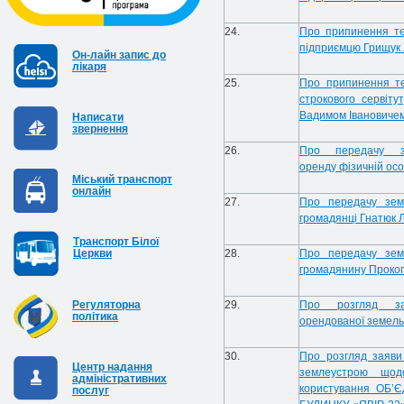
24.
Про припинення тер
підприємцю Грищук Л
Он-лайн запис до
лікаря
25.
Про припинення те
строкового сервіт
Вадимом Івановиче
Написати
звернення
26.
Про передачу зе
оренду
фізичній ос
Міський транспорт
онлайн
27.
Про передачу земе
громадянці Гнатюк Л
Транспорт Білої
Церкви
28.
Про передачу земе
громадянину Проко
Регуляторна
29.
Про розгляд з
політика
орендованої
земель
30.
Про розгляд заяви
Центр надання
землеустрою щод
адміністративних
користування ОБ
послуг