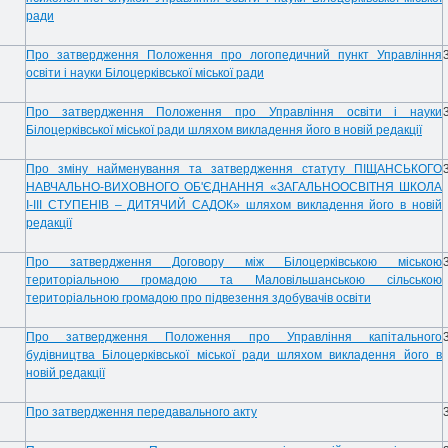
ради
Про затвердження Положення про логопедичний пункт Управління
освіти і науки Білоцерківської міської ради
Про затвердження Положення про Управління освіти і науки
Білоцерківської міської ради шляхом викладення його в новій редакції
Про зміну найменування та затвердження статуту ПІЩАНСЬКОГО
НАВЧАЛЬНО-ВИХОВНОГО ОБ'ЄДНАННЯ «ЗАГАЛЬНООСВІТНЯ ШКОЛА
І-ІІІ СТУПЕНІВ – ДИТЯЧИЙ САДОК» шляхом викладення його в новій
редакції
Про затвердження Договору між Білоцерківською міською
територіальною громадою та Маловільшанською сільською
територіальною громадою про підвезення здобувачів освіти
Про затвердження Положення про Управління капітального
будівництва Білоцерківської міської ради шляхом викладення його в
новій редакції
Про затвердження передавального акту