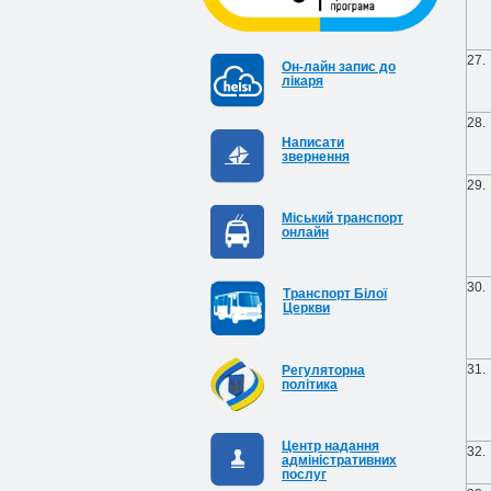
27.
Он-лайн запис до
лікаря
28.
Написати
звернення
29.
Міський транспорт
онлайн
30.
Транспорт Білої
Церкви
31.
Регуляторна
політика
Центр надання
32.
адміністративних
послуг