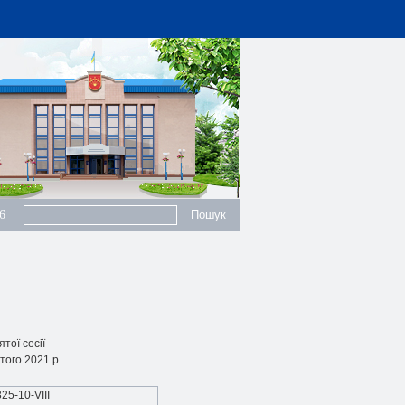
6
тої сесії
ютого 2021 р.
325-10-VIIІ