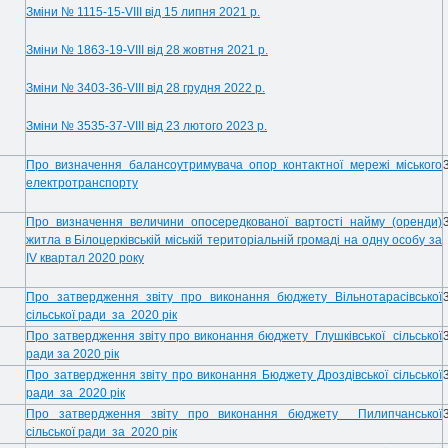
Зміни № 1115-15-VIII від 15 липня 2021 р.
Зміни № 1863-19-VIII від 28 жовтня 2021 р.
Зміни № 3403-36-VIII від 28 грудня 2022 р.
Зміни № 3535-37-VIII від 23 лютого 2023 р.
Про визначення балансоутримувача опор контактної мережі міського
електротранспорту
Про визначення величини опосередкованої вартості найму (оренди)
житла в Білоцерківській міській територіальній громаді на одну особу за
IV квартал 2020 року
Про затвердження звіту про виконання бюджету Вільнотарасівської
сільської ради за 2020 рік
Про затвердження звіту про виконання бюджету Глушківської сільської
ради за 2020 рік
Про затвердження звіту про виконання Бюджету Дроздівської сільської
ради за 2020 рік
Про затвердження звіту про виконання бюджету Пилипчанської
сільської ради за 2020 рік