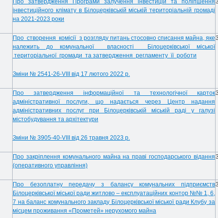
Про затвердження Програми залучення інвестицій та поліпшення
інвестиційного клімату в Білоцерківській міській територіальній громаді
на 2021-2023 роки
Про створення комісії з розгляду питань стосовно списання майна, яке
належить до комунальної власності Білоцерківської міської
територіальної громади та затвердження регламенту її роботи
Зміни № 2541-26-VIII від 17 лютого 2022 р.
Про затвердження інформаційної та технологічної карток
адміністративної послуги, що надається через Центр надання
адміністративних послуг при Білоцерківській міській раді у галузі
містобудування та архітектури
Зміни № 3905-40-VIII від 26 травня 2023 р.
Про закріплення комунального майна на праві господарського відання
(оперативного управління)
Про безоплатну передачу з балансу комунальних підприємств
Білоцерківської міської ради житлово – експлуатаційних контор №№ 1, 6,
7 на баланс комунального закладу Білоцерківської міської ради Клубу за
місцем проживання «Прометей» нерухомого майна