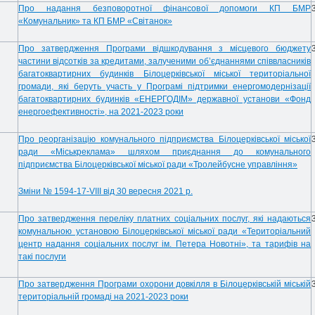
Про надання безповоротної фінансової допомоги КП БМР
«Комунальник» та КП БМР «Світанок»
Про затвердження Програми відшкодування з місцевого бюджету
частини відсотків за кредитами, залученими об’єднаннями співвласників
багатоквартирних будинків Білоцерківської міської територіальної
громади, які беруть участь у Програмі підтримки енергомодернізації
багатоквартирних будинків «ЕНЕРГОДІМ» державної установи «Фонд
енергоефективності», на 2021-2023 роки
Про реорганізацію комунального підприємства Білоцерківської міської
ради «Міськреклама» шляхом приєднання до комунального
підприємства Білоцерківської міської ради «Тролейбусне управління»
Зміни № 1594-17-VIII від 30 вересня 2021 р.
Про затвердження переліку платних соціальних послуг, які надаються
комунальною установою Білоцерківської міської ради «Територіальний
центр надання соціальних послуг ім. Петера Новотні», та тарифів на
такі послуги
Про затвердження Програми охорони довкілля в Білоцерківській міській
територіальній громаді на 2021-2023 роки