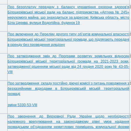
Про безоплатну передачу з балансу управління охорони здоров’я
Білоцерківської міської ради на баланс підприємства «Аптека № 245»
нерухомого майна, що знаходиться за адресою: Київська область, місто
Біла Церква, вулиця Водопійна, будинок 19
Про включення до Переліку другого типу об’єктів комунальної власності
Білоцерківської міської територіальної громади, що підлягають передачі
в оренду без проведення аукціону
Про затвердження змін до Програми розвитку земельних відносин
Білоцерківської міської територіальної громади на 2021-2023 роки,
затвердженої рішенням міської ради від 24 грудня 2020 року № 43-05-
VI
І
I
Про затвердження складу постійно діючої комісії з питань поводження з
безхазяйними відходами в Білоцерківській міській територіальній
громаді
зміни
5330-53-VIII
Про звернення до Верховної Ради України щодо необхідності
належного врегулювання на законодавчому рівні умов надання
громадським об’єднанням нежитлових приміщень комунальної форми