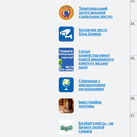
33.
Територіальний
центр надання
соціальних послуг
34.
Безпечне місто
Біла Церква
Cклад
адміністративної
35.
комісії виконавчого
комітету міської
ради
Співпраця з
міжнародними
організаціями
36.
Інвестиційна
політика
37.
Безбар’єрність - це
бачити людей
серцем