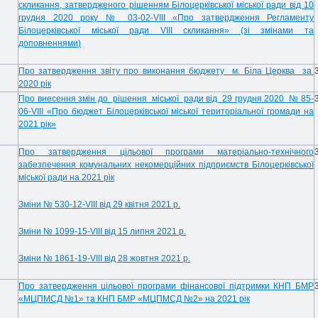
скликання, затвердженого рішенням Білоцерківської міської ради від 10
грудня 2020 року № 03-02-VIII «Про затвердження Регламенту
Білоцерківської міської ради VIII скликання» (зі змінами та
доповненнями)
Про затвердження звіту про виконання бюджету м. Біла Церква за
2020 рік
Про внесення змін до рішення міської ради від 29 грудня 2020 № 85-
06-VІІІ «Про бюджет Білоцерківської міської територіальної громади на
2021 рік»
Про затвердження цільової програми матеріально-технічного
забезпечення комунальних некомерційних підприємств Білоцерківської
міської ради на 2021 рік
Зміни № 530-12-VIII від 29 квітня 2021 р.
Зміни № 1099-15-VIII від 15 липня 2021 р.
Зміни № 1861-19-VIII від 28 жовтня 2021 р.
Про затвердження цільової програми фінансової підтримки КНП БМР
«МЦПМСД №1» та КНП БМР «МЦПМСД №2» на 2021 рік