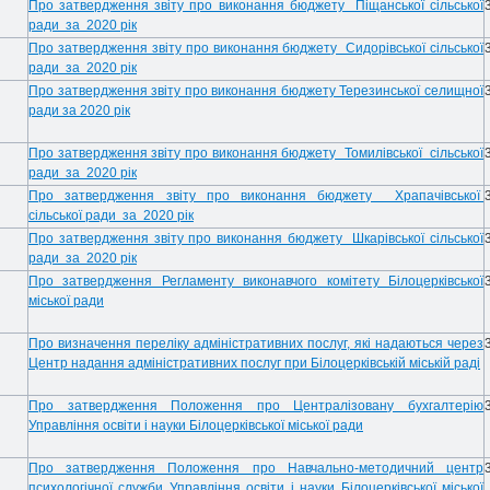
Про затвердження звіту про виконання бюджету Піщанської сільської
ради за 2020 рік
Про затвердження звіту про виконання бюджету Сидорівської сільської
ради за 2020 рік
Про затвердження звіту про виконання бюджету Терезинської селищної
ради за 2020 рік
Про затвердження звіту про виконання бюджету Томилівської сільської
ради за 2020 рік
Про затвердження звіту про виконання бюджету Храпачівської
сільської ради за 2020 рік
Про затвердження звіту про виконання бюджету Шкарівської сільської
ради за 2020 рік
Про затвердження Регламенту виконавчого комітету Білоцерківської
міської ради
Про визначення переліку адміністративних послуг, які надаються через
Центр надання адміністративних послуг при Білоцерківській міській раді
Про затвердження Положення про Централізовану бухгалтерію
Управління освіти і науки Білоцерківської міської ради
Про затвердження Положення про Навчально-методичний центр
психологічної служби Управління освіти і науки Білоцерківської міської