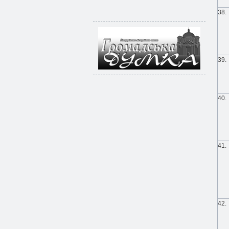
38.
39.
40.
41.
42.