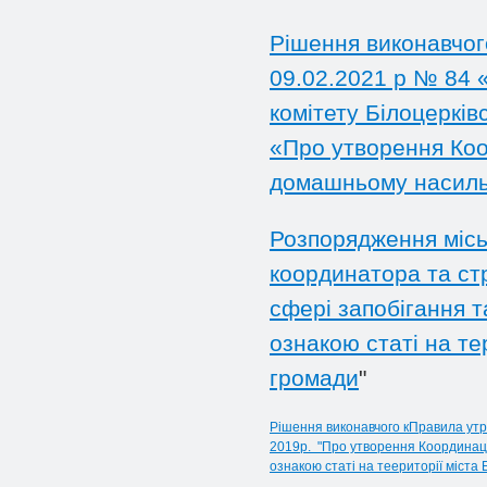
Рішення виконавчого
09.02.
2021
р № 84 «
комітету Білоцерківс
«Про утворення Коор
домашньому насильс
Розпорядження місь
координатора та стр
сфері запобігання т
ознакою статі на те
громади
"
Рішення виконавчого к
Правила утр
2019р. "Про утворення Координаці
ознакою статі на теериторії
міста 