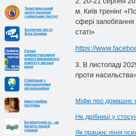
2. 20-21 серпня 20
Територіальний
м. Київ тренінг «
центр надання
соціальних послуг
сфері запобігання
Безпечне місто
статі»
Біла Церква
https://www.faceb
Cклад
адміністративної
комісії виконавчого
комітету міської
3. В листопаді 20
ради
проти насильства»
Співпраця з
міжнародними
організаціями
Міфи про домашнє 
Інвестиційна
політика
Не дрібниці у стосу
Безбар’єрність - це
бачити людей
серцем
Як працює лінія пси