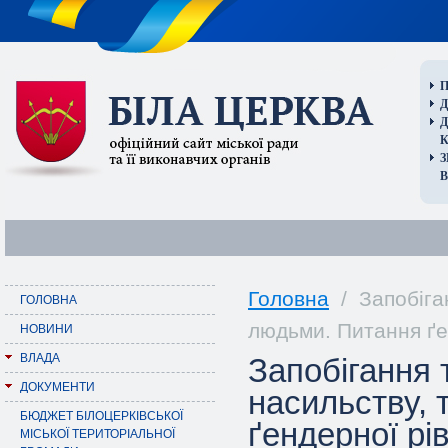
П
Д
В
Головна
/ Запобіган
ГОЛОВНА
людьми. Питання ґе
НОВИНИ
ВЛАДА
Запобігання
ДОКУМЕНТИ
насильству, 
БЮДЖЕТ БІЛОЦЕРКІВСЬКОЇ
ґендерної рі
МІСЬКОЇ ТЕРИТОРІАЛЬНОЇ