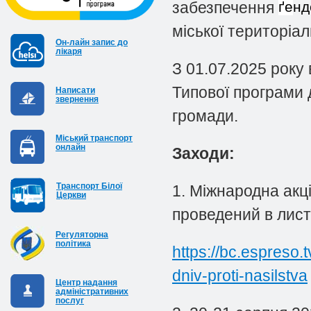
забезпечення
ґе
нд
міської територіа
Он-лайн запис до
лікаря
З 01.07.2025 року
Типової програми 
Написати
звернення
громади.
Міський транспорт
онлайн
Заходи:
Транспорт Білої
1. Міжнародна акц
Церкви
проведений в лист
Регуляторна
політика
https://bc.espreso.t
dniv-proti-nasilstva
Центр надання
адміністративних
послуг