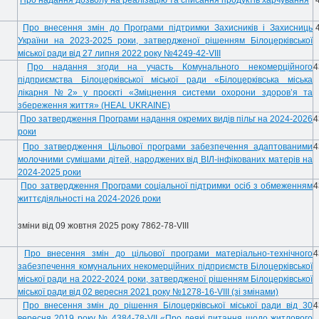
Про надання дозволу на реалізацію та списання продуктів харчування
4
Про внесення змін до Програми підтримки Захисників і Захисниць
4
України на 2023-2025 роки, затвердженої рішенням Білоцерківської
міської ради від 27 липня 2022 року №4249-42-VIII
Про надання згоди на участь Комунального некомерційного
4
підприємства Білоцерківської міської ради «Білоцерківська міська
лікарня №2» у проєкті «Зміцнення системи охорони здоров’я та
збереження життя» (HEAL UKRAINE)
Про затвердження Програми надання окремих видів пільг на 2024-2026
4
роки
Про затвердження Цільової програми забезпечення адаптованими
4
молочними сумішами дітей, народжених від ВІЛ-інфікованих матерів на
2024-2025 роки
Про затвердження Програми соціальної підтримки осіб з обмеженням
4
життєдіяльності на 2024-2026 роки
зміни від 09 жовтня 2025 року 7862-78-VIII
Про внесення змін до цільової програми матеріально-технічного
4
забезпечення комунальних некомерційних підприємств Білоцерківської
міської ради на 2022-2024 роки, затвердженої рішенням Білоцерківської
міської ради від 02 вересня 2021 року №1278-16-VIII (зі змінами)
Про внесення змін до рішення Білоцерківської міської ради від 30
4
вересня 2019 року № 4384-78-VII «Про деякі питання щодо житлового