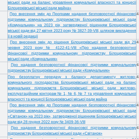
міської ради на баланс управління комунальної власності та концесії
Білоцерківської міської ради майна»
Про внесення змін до Програми
надання безповоротної фінансової
4
підтримки комунальному підприємству Білоцерківської міської ради
«Комунальник» на 2023 рік, затвердженої рішенням Білоцерківської
міської ради від 27 квітня 2023 року № 3827-39-VIII,
шляхом викладення
її в новій редакції
Про внесення змін до рішення Білоцерківської міської ради від 29
4
червня 2023 року № 4122-41-VIII «Про надання безповоротної
фінансової підтримки комунальному підприємству Білоцерківської
міської ради «Комунальник»
Про надання безповоротної фінансової підтримки комунальному
4
підприємству Білоцерківської міської ради «Комунальник»
Про безоплатну передачу з балансу департаменту житлово-
4
комунального господарства Білоцерківської міської ради на баланс
комунальних підприємств Білоцерківської міської ради житлово-
експлуатаційним конторам № 1, № 6, № 7 та управління комунальної
власності та концесії Білоцерківської міської ради майна
Про внесення змін до Програми надання безповоротної фінансової
4
підтримки комунальному підприємству Білоцерківської міської ради
«Світанок» на 2023 рік», затвердженої рішенням Білоцерківської міської
ради від 28 грудня 2022 року № 3409-36-VIII
Про надання безповоротної фінансової підтримки комунальному
4
підприємству Білоцерківської міської ради «Світанок»