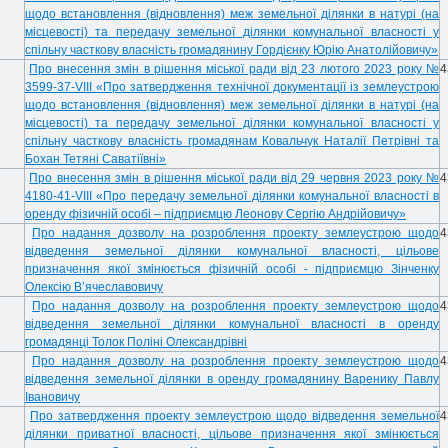
щодо встановлення (відновлення) меж земельної ділянки в натурі (на
місцевості) та передачу земельної ділянки комунальної власності у
спільну часткову власність громадянину Гордієнку Юрію Анатолійовичу»
Про внесення змін в рішення міської ради від 23 лютого 2023 року №
4
3599-37-VIII «Про затвердження технічної документації із землеустрою
щодо встановлення (відновлення) меж земельної ділянки в натурі (на
місцевості) та передачу земельної ділянки комунальної власності у
спільну часткову власність громадянам Ковальчук Наталії Петрівні та
Бохан Тетяні Саватіївні»
Про внесення змін в рішення міської ради від 29 червня 2023 року №
4
4180-41-VIII «Про передачу земельної ділянки комунальної власності в
оренду фізичній особі – підприємцю Леонову Сергію Андрійовичу»
Про надання дозволу на розроблення проекту землеустрою щодо
4
відведення земельної ділянки комунальної власності, цільове
призначення якої змінюється фізичній особі - підприємцю Зінченку
Олексію В’ячеславовичу
Про надання дозволу на розроблення проекту землеустрою щодо
4
відведення земельної ділянки комунальної власності в оренду
громадянці Толок Поліні Олександрівні
Про надання дозволу на розроблення проекту землеустрою щодо
4
відведення земельної ділянки в оренду громадянину Варенику Павлу
Івановичу
Про затвердження проекту землеустрою щодо відведення земельної
4
ділянки приватної власності, цільове призначення якої змінюється