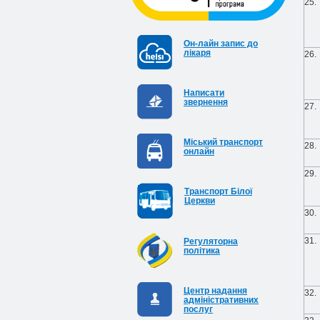
25.
Он-лайн запис до
лікаря
26.
Написати
звернення
27.
Міський транспорт
28.
онлайн
29.
Транспорт Білої
Церкви
30.
31.
Регуляторна
політика
Центр надання
32.
адміністративних
послуг