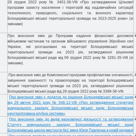
28 грудня 2022 року № 3401-36-VIII «Про затвердження Цільової
програми захисту населення і територій від надзвичайних ситуацій
техногенного, природного, соціального та воєнного характеру
Білоцерківської міської територіальної громади на 2023-2025 роки» (зі
змінами)
Про внесення змін до Програми надання фінансової допомоги
4
військовим частинам та органам військового управління Збройних сил
України, які розташовані на території Білоцерківської міської
територіальної громади на 2023 рік, затвердженої рішенням
Білоцерківської міської ради від 09 грудня 2022 року № 3281-35-VIII (зі
змінами).
Про внесення змін до Комплексної програми профілактики злочинності,
4
зміцнення законності та правопорядку на території Білоцерківської
міської територіальної громади на 2023 рік, затвердженої рішенням
Білоцерківської міської ради від 28 грудня 2022 року № 3398-36-VIII.
Про внесення змін у додаток до рішення Білоцерківської міської ради
4
від 29 квітня 2021 року № 546-12-VIII «Про затвердження структури
комунального закладу Білоцерківської міської ради Білоцерківська
централізована клубна система»
Про внесення змін до видів економічної діяльності та затвердження
4
Статуту комунального закладу Білоцерківської міської ради
Білоцерківська школа мистецтв №1 імені Юрія Павленка в новій редакції