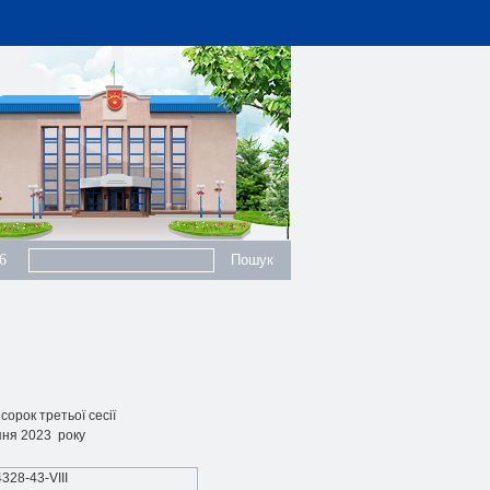
6
орок третьої сесії
рпня 2023 року
328-43-VIII