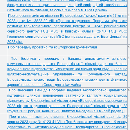
фонду соціального призначення для дітей-сиріт, дітей, позбавлених
батьківського піклування, та осіб з їх числа у м. Біла Церква»
Про внесення змін до рішення Білоцерківської міської ради від 27 квітня
4
2023 року № 3823-39-VIII «Про затвердження Програми підтримки
розвитку територіального сервісного центру № 3242 регіонального
сервісного центру ГСЦ МВС в Київській області (філія ГСЦ МВС)
Головного сервісного центру МВС (на правах відділу, м. Біла Церква) на
2023 рік»
Про передачу проектної та кошторисної документації
4
Про безоплатну передачу з балансу департаменту житлово-
4
комунального господарства Білоцерківської міської ради на баланс
Комунального підприємства Білоцерківської міської ради «Муніципальне
шляхово-експлуатаційне управління» та Комунального закладу
Білоцерківської міської ради Білоцерківський міський центр фізичного
здоров’я населення «Спорт для всіх» майна
Про внесення змін до Програми надання безповоротної фінансової
4
підтримки шляхом поповнення статутного капіталу комунальному
підприємству Білоцерківської міської ради «Білоцерківтепломережа» на
2023 рік, затвердженої рішенням Білоцерківської міської ради від 28
грудня 2022 року № 3408-36-VIII, шляхом викладення її в новій редакції
Про внесення змін до рішення Білоцерківської міської ради від 29
4
червня 2023 року № 4123-41-VIII «Про безоплатну передачу з балансу
департаменту житлово-комунального господарства Білоцерківської