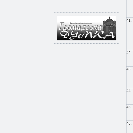
41.
42.
43.
44.
45.
46.