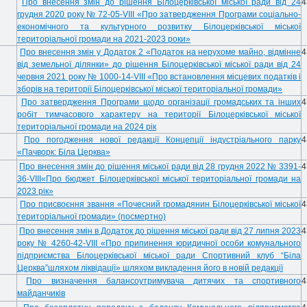
Про внесення змін до рішення Білоцерківської міської ради від 24
4
грудня 2020 року № 72-05-VIIІ «Про затвердження Програми соціально-
економічного та культурного розвитку Білоцерківської міської
територіальної громади на 2021-2023 роки»
Про внесення змін у Додаток 2 «Податок на нерухоме майно, відмінне
4
від земельної ділянки» до рішення Білоцерківської міської ради від 24
червня 2021 року № 1000-14-VIII «Про встановлення місцевих податків i
зборів на території Білоцерківської міської територіальної громади»
Про затвердження Програми щодо організації громадських та інших
4
робіт тимчасового характеру на території Білоцерківської міської
територіальної громади на 2024 рік
Про погодження нової редакції Концепції індустріального парку
4
«Пачворк: Біла Церква»
Про внесення змін до рішення міської ради від 28 грудня 2022 № 3391-
4
36-VІІІ«Про бюджет Білоцерківської міської територіальної громади на
2023 рік»
Про присвоєння звання «Почесний громадянин Білоцерківської міської
4
територіальної громади» (посмертно)
Про внесення змін в Додаток до рішення міської ради від 27 липня 2023
4
року № 4260-42-VIII «Про припинення юридичної особи комунального
підприємства Білоцерківської міської ради Спортивний клуб “Біла
Церква”шляхом ліквідації» шляхом викладення його в новій редакції
Про визначення балансоутримувача дитячих та спортивного
4
майданчиків