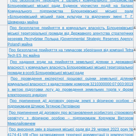
Про безоплатну передачу з балансу Комунального підприємства
4
Білоцерківської міської ради Будинок урочистих подій на баланс
Комунального підприємства Білоцерківської міської ради
«Білоцерківський міський парк культури та відпочинку імені Т. Г.
Шевченка» майна
Про безоплатне прийняття в комунальну власність Білоцерківської
4
міської територіальної громади від Державного агентства стратегічних
резервів Республіки Польща (Governmental Strategic Reserves Agency,
Poland) майна
Про безоплатне прийняття на тимчасове зберігання від компанії Tetra
4
Tech ES, Inc майна
Про надання згоди на прийняття земельної ділянки з державної
4
власності у комунальну власність Білоцерківської міської територіальної
громади в особі Білоцерківської міської ради
Про проведення експертної грошової оцінки земельної ділянки
4
комунальної власності з кадастровим номером 3210300000:07:003:0019
з метою підготовки лоту до проведення земельних торгів у формі
електронного аукціону
Про припинення дії договору оренди землі з фізичною особою –
4
підприємцем Штикою Тетяною Петрівною
Про припинення дії договору про встановлення особистого строкового
4
сервітуту з фізичною особою – підприємцем Корчуком Віктором
Миколайовичем
Про внесення змін в рішення міської ради від 29 червня 2023 року №
4
4174-41-VIII «Про затвердження технічної документації із землеустрою