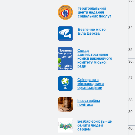
33.
Територіальний
центр надання
соціальних послуг
34.
Безпечне місто
Біла Церква
35.
Cклад
адміністративної
комісії виконавчого
36.
комітету міської
ради
37.
Співпраця з
міжнародними
організаціями
38.
Інвестиційна
політика
39.
Безбар’єрність - це
бачити людей
40.
серцем