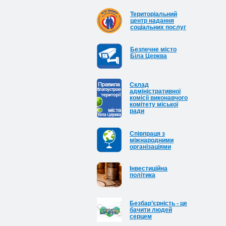
Територіальний
центр надання
соціальних послуг
Безпечне місто
Біла Церква
Cклад
адміністративної
комісії виконавчого
комітету міської
ради
Співпраця з
міжнародними
організаціями
Інвестиційна
політика
Безбар’єрність - це
бачити людей
серцем