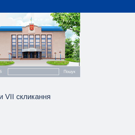
6
и VII скликання