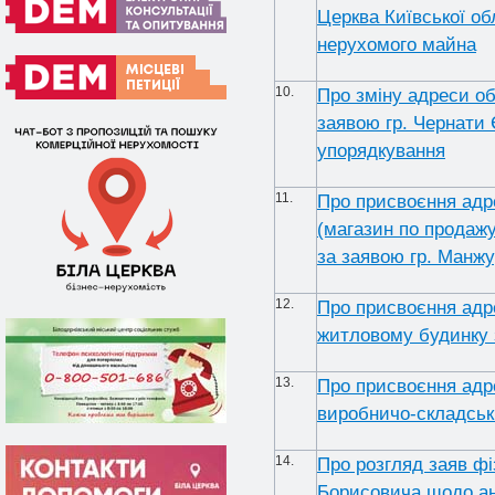
Церква Київської обл
нерухомого майна
10.
Про зміну адреси об
заявою гр. Чернати Є.
упорядкування
11.
Про присвоєння адр
(магазин по продаж
за заявою гр. Манжу
12.
Про присвоєння адр
житловому будинку з
13.
Про присвоєння адр
виробничо-складськ
14.
Про розгляд заяв фі
Борисовича щодо ан