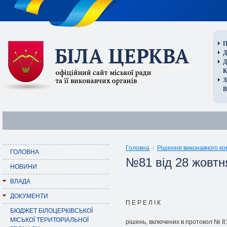
П
Д
В
Головна
/
Рішення виконавчого ко
ГОЛОВНА
№81 від 28 жовтн
НОВИНИ
ВЛАДА
ДОКУМЕНТИ
П Е Р Е Л I К
БЮДЖЕТ БІЛОЦЕРКІВСЬКОЇ
МІСЬКОЇ ТЕРИТОРІАЛЬНОЇ
piшень, включених в протокол № 8