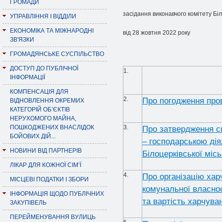
ГРОМАДИ
засідання виконавчого комітету Біл
УПРАВЛІННЯ І ВІДДІЛИ
ЕКОНОМІКА ТА МІЖНАРОДНІ
від 28 жовтня 2022 року
ЗВ'ЯЗКИ
ГРОМАДЯНСЬКЕ СУСПІЛЬСТВО
ДОСТУП ДО ПУБЛІЧНОЇ
1.
ІНФОРМАЦІЇ
КОМПЕНСАЦІЯ ДЛЯ
2.
Про погодження про
ВІДНОВЛЕННЯ ОКРЕМИХ
КАТЕГОРІЙ ОБ’ЄКТІВ
НЕРУХОМОГО МАЙНА,
ПОШКОДЖЕНИХ ВНАСЛІДОК
3.
Про затвердження ск
БОЙОВИХ ДІЙ...
– господарською дія
НОВИНИ ВІД ПАРТНЕРІВ
Білоцерківської міс
ЛІКАР ДЛЯ КОЖНОЇ СІМ’Ї
4.
Про організацію хар
МІСЦЕВІ ПОДАТКИ І ЗБОРИ
комунальної власнос
ІНФОРМАЦІЯ ЩОДО ПУБЛІЧНИХ
та вартість харчуван
ЗАКУПІВЕЛЬ
ПЕРЕЙМЕНУВАННЯ ВУЛИЦЬ