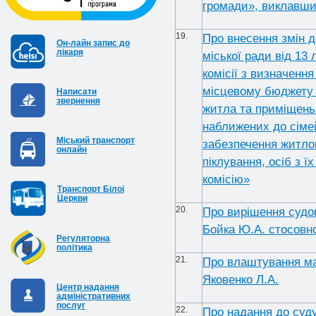
громади», виклавши 
19.
Про внесення змін д
Он-лайн запис до
лікаря
міської ради від 13
комісії з визначенн
місцевому бюджету н
Написати
звернення
житла та приміщень
наближених до сімей
Міський транспорт
забезпечення житлом
онлайн
піклування, осіб з ї
комісію»
Транспорт Білої
Церкви
20.
Про вирішення судо
Бойка Ю.А. стосовно
Регуляторна
політика
21.
Про влаштування мал
Яковенко Л.А.
Центр надання
адміністративних
послуг
22.
Про надання до суд