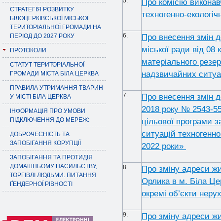
5.
Про комісію виконавч
СТРАТЕГІЯ РОЗВИТКУ
техногенно-екологіч
БІЛОЦЕРКІВСЬКОЇ МІСЬКОЇ
ТЕРИТОРІАЛЬНОЇ ГРОМАДИ НА
6.
Про внесення змін д
ПЕРІОД ДО 2027 РОКУ
міської ради від 08
ПРОТОКОЛИ
матеріального резерв
СТАТУТ ТЕРИТОРІАЛЬНОЇ
надзвичайних ситуац
ГРОМАДИ МІСТА БІЛА ЦЕРКВА
ПРАВИЛА УТРИМАННЯ ТВАРИН
7.
Про внесення змін д
У МІСТІ БІЛА ЦЕРКВА
2018 року № 2543-55
ІНФОРМАЦІЯ ПРО УМОВИ
ПІДКЛЮЧЕННЯ ДО МЕРЕЖ:
цільової програми з
ситуацій техногенно
ДОБРОЧЕСНІСТЬ ТА
ЗАПОБІГАННЯ КОРУПЦІЇ
2022 роки»
ЗАПОБІГАННЯ ТА ПРОТИДІЯ
ДОМАШНЬОМУ НАСИЛЬСТВУ,
8.
Про зміну адреси ж
ТОРГІВЛІ ЛЮДЬМИ. ПИТАННЯ
Орлика в м. Біла Цер
ҐЕНДЕРНОЇ РІВНОСТІ
окремі об’єкти неру
9.
Про зміну адреси жи