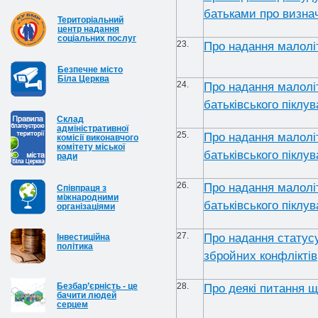
батьками про визнач
Територіальний
центр надання
соціальних послуг
23.
Про надання малолі
Безпечне місто
Біла Церква
24.
Про надання малолі
батьківського піклу
Cклад
адміністративної
25.
Про надання малолі
комісії виконавчого
комітету міської
батьківського піклу
ради
26.
Про надання малолі
Співпраця з
міжнародними
батьківського піклу
організаціями
27.
Про надання статусу
Інвестиційна
політика
збройних конфліктів
Безбар’єрність - це
28.
Про деякі питання 
бачити людей
серцем