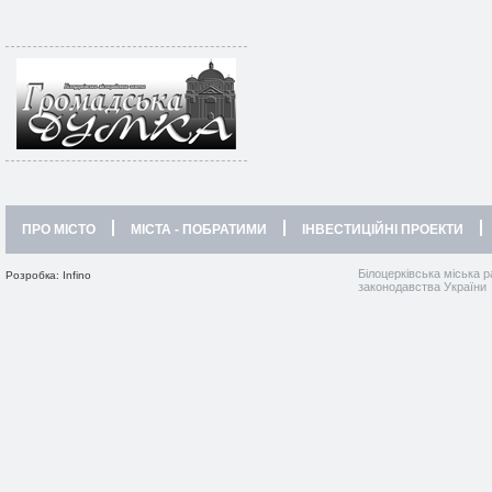
ПРО МІСТО
МІСТА - ПОБРАТИМИ
ІНВЕСТИЦІЙНІ ПРОЕКТИ
Білоцерківська міська р
Розробка: Infino
законодавства України