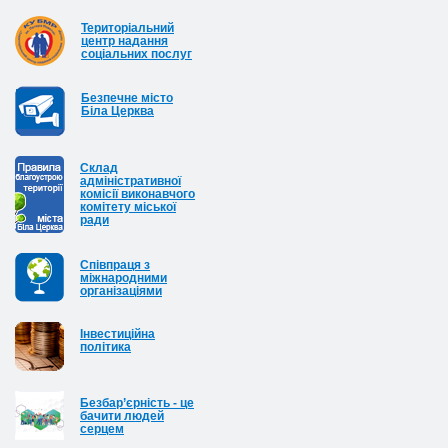
Територіальний
центр надання
соціальних послуг
Безпечне місто
Біла Церква
Cклад
адміністративної
комісії виконавчого
комітету міської
ради
Співпраця з
міжнародними
організаціями
Інвестиційна
політика
Безбар’єрність - це
бачити людей
серцем