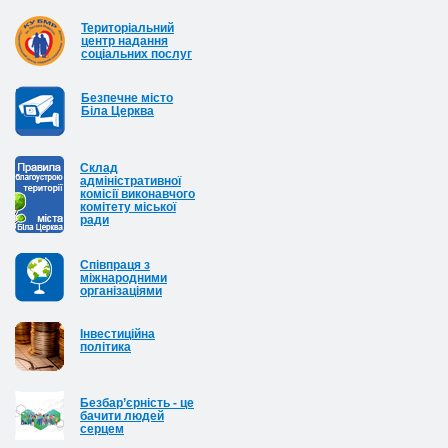
Територіальний
центр надання
соціальних послуг
Безпечне місто
Біла Церква
Cклад
адміністративної
комісії виконавчого
комітету міської
ради
Співпраця з
міжнародними
організаціями
Інвестиційна
політика
Безбар’єрність - це
бачити людей
серцем