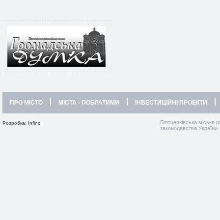
ПРО МІСТО
МІСТА - ПОБРАТИМИ
ІНВЕСТИЦІЙНІ ПРОЕКТИ
Білоцерківська міська р
Розробка: Infino
законодавства України