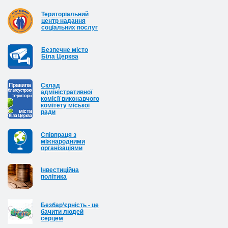
Територіальний
центр надання
соціальних послуг
Безпечне місто
Біла Церква
Cклад
адміністративної
комісії виконавчого
комітету міської
ради
Співпраця з
міжнародними
організаціями
Інвестиційна
політика
Безбар’єрність - це
бачити людей
серцем