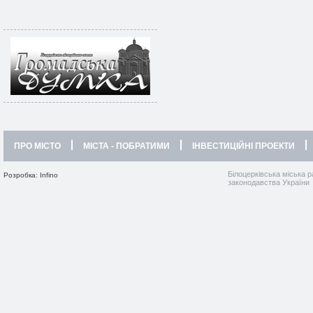
ПРО МІСТО
МІСТА - ПОБРАТИМИ
ІНВЕСТИЦІЙНІ ПРОЕКТИ
Білоцерківська міська р
Розробка: Infino
законодавства України