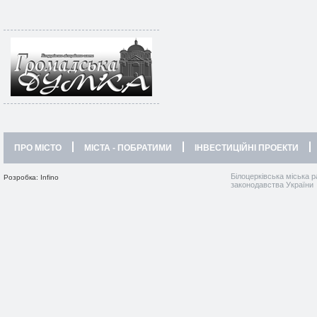
ПРО МІСТО
МІСТА - ПОБРАТИМИ
ІНВЕСТИЦІЙНІ ПРОЕКТИ
Білоцерківська міська р
Розробка: Infino
законодавства України