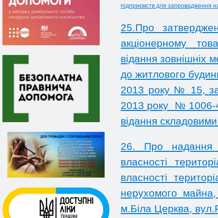
підприємств для запровадження на
25.Про затвердже
акціонерному тов
відання зовнішніх м
до житлового будинк
2013 року № 15, за
2013 року № 1006-4
відання складовими
26. Про надання 
власності територ
власності територі
нерухомого майна,
м.Біла Церква, вул.