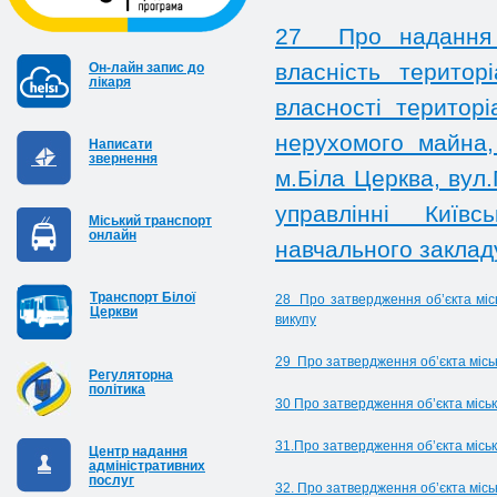
27 Про надання 
власність територ
Он-лайн запис до
лікаря
власності територі
нерухомого майна,
Написати
звернення
м.Біла Церква, вул
управлінні Київс
Міський транспорт
онлайн
навчального заклад
Транспорт Білої
28 Про затвердження об’єкта місь
Церкви
викупу
29 Про затвердження об’єкта міськ
Регуляторна
політика
30 Про затвердження об’єкта міськ
31.Про затвердження об’єкта міськ
Центр надання
адміністративних
послуг
32. Про затвердження об’єкта місь