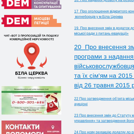
16. Про надання дозволу на розроб
17 Про оголошення відкритого конк
вогнеборців у м.Біла Церква
19. Про внесення змін в додаток д
міської ради з питань евакуації»
20 Про внесення змі
програми з надання
військовослужбовця
та їх сім’ям на 201
від 26 травня 2015
22 Про затвердження об’єкта місь
аукціоні
23 Про внесення змін до Статуту к
управління» та затвердження його 
24 Про нову редакцію додатку до р