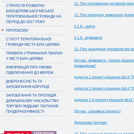
11. Про поновлення договорів оре
СТРАТЕГІЯ РОЗВИТКУ
БІЛОЦЕРКІВСЬКОЇ МІСЬКОЇ
12. Про передачу земельних ділян
ТЕРИТОРІАЛЬНОЇ ГРОМАДИ НА
ПЕРІОД ДО 2027 РОКУ
п.1.8 - зняти
ПРОТОКОЛИ
п.1.8 - відмовити
СТАТУТ ТЕРИТОРІАЛЬНОЇ
ГРОМАДИ МІСТА БІЛА ЦЕРКВА
13. Про укладення договорів про в
ПРАВИЛА УТРИМАННЯ ТВАРИН
У МІСТІ БІЛА ЦЕРКВА
Дутчак - відмовити - проект ріше
громадянам"
ІНФОРМАЦІЯ ПРО УМОВИ
ПІДКЛЮЧЕННЯ ДО МЕРЕЖ:
додаток 1 проекту рішення №14 "
ДОБРОЧЕСНІСТЬ ТА
ЗАПОБІГАННЯ КОРУПЦІЇ
додаток 2 проекту рішення №14 "
ЗАПОБІГАННЯ ТА ПРОТИДІЯ
додатки 3,4 проекту рішення №14
ДОМАШНЬОМУ НАСИЛЬСТВУ,
ТОРГІВЛІ ЛЮДЬМИ. ПИТАННЯ
Дутчак - поновити (додатк.)
ҐЕНДЕРНОЇ РІВНОСТІ
Додатково (аптека)