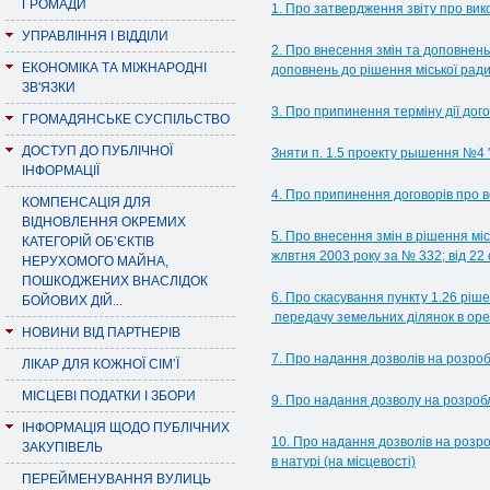
ГРОМАДИ
1. Про затвердження звіту про вик
УПРАВЛІННЯ І ВІДДІЛИ
2. Про внесення змін та доповнень
ЕКОНОМІКА ТА МІЖНАРОДНІ
доповнень до рішення міської ради
ЗВ'ЯЗКИ
3. Про припинення терміну дії дог
ГРОМАДЯНСЬКЕ СУСПІЛЬСТВО
ДОСТУП ДО ПУБЛІЧНОЇ
Зняти п. 1.5 проекту рышення №4 
ІНФОРМАЦІЇ
4. Про припинення договорів про в
КОМПЕНСАЦІЯ ДЛЯ
ВІДНОВЛЕННЯ ОКРЕМИХ
5. Про внесення змін в рішення міс
КАТЕГОРІЙ ОБ’ЄКТІВ
жлвтня 2003 року за № 332; від 22 
НЕРУХОМОГО МАЙНА,
ПОШКОДЖЕНИХ ВНАСЛІДОК
6. Про скасування пункту 1.26 ріш
БОЙОВИХ ДІЙ...
передачу земельних ділянок в ор
НОВИНИ ВІД ПАРТНЕРІВ
7. Про надання дозволів на розро
ЛІКАР ДЛЯ КОЖНОЇ СІМ’Ї
МІСЦЕВІ ПОДАТКИ І ЗБОРИ
9. Про надання дозволу на розроб
ІНФОРМАЦІЯ ЩОДО ПУБЛІЧНИХ
10. Про надання дозволів на розр
ЗАКУПІВЕЛЬ
в натурі (на місцевості)
ПЕРЕЙМЕНУВАННЯ ВУЛИЦЬ