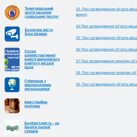
Територіальний
33. Про затвердження об’єкта місь
центр надання
викупу
соціальних послуг
34 Про затвердження об’єкта міськ
Безпечне місто
Біла Церква
35 Про затвердження об’єкта міськ
36 Про затвердження об’єкта міськ
Cклад
адміністративної
комісії виконавчого
37 Про затвердження переліку об’є
комітету міської
ради
38. Про затвердження переліку об’
Співпраця з
40. Про затвердження об’єкта місь
міжнародними
організаціями
Інвестиційна
політика
Безбар’єрність - це
бачити людей
серцем