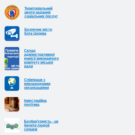
Територіальний
центр надання
соціальних послуг
Безпечне місто
Біла Церква
Cклад
адміністративної
комісії виконавчого
комітету міської
ради
Співпраця з
міжнародними
організаціями
Інвестиційна
політика
Безбар’єрність - це
бачити людей
серцем