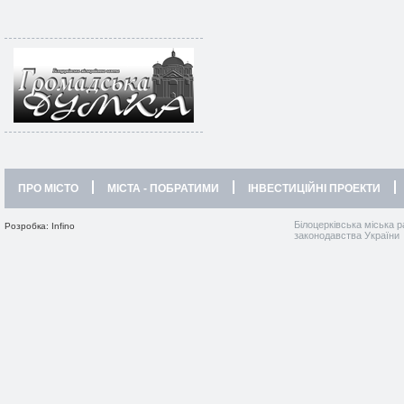
ПРО МІСТО
МІСТА - ПОБРАТИМИ
ІНВЕСТИЦІЙНІ ПРОЕКТИ
Білоцерківська міська р
Розробка: Infino
законодавства України