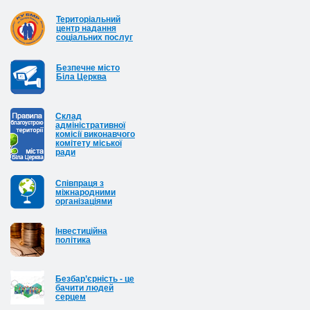
Територіальний
центр надання
соціальних послуг
Безпечне місто
Біла Церква
Cклад
адміністративної
комісії виконавчого
комітету міської
ради
Співпраця з
міжнародними
організаціями
Інвестиційна
політика
Безбар’єрність - це
бачити людей
серцем