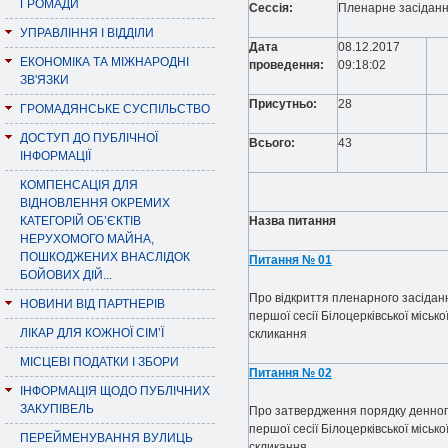
ГРОМАДИ
Сессія:
Пленарне засідання
УПРАВЛІННЯ І ВІДДІЛИ
Дата
08.12.2017
ЕКОНОМІКА ТА МІЖНАРОДНІ
проведення:
09:18:02
ЗВ'ЯЗКИ
Присутньо:
28
ГРОМАДЯНСЬКЕ СУСПІЛЬСТВО
ДОСТУП ДО ПУБЛІЧНОЇ
Всього:
43
ІНФОРМАЦІЇ
КОМПЕНСАЦІЯ ДЛЯ
ВІДНОВЛЕННЯ ОКРЕМИХ
КАТЕГОРІЙ ОБ’ЄКТІВ
Назва питання
НЕРУХОМОГО МАЙНА,
ПОШКОДЖЕНИХ ВНАСЛІДОК
Питання № 01
БОЙОВИХ ДІЙ...
Про відкриття пленарного засідан
НОВИНИ ВІД ПАРТНЕРІВ
першої сесії Білоцерківської міської
ЛІКАР ДЛЯ КОЖНОЇ СІМ’Ї
скликання
МІСЦЕВІ ПОДАТКИ І ЗБОРИ
Питання № 02
ІНФОРМАЦІЯ ЩОДО ПУБЛІЧНИХ
ЗАКУПІВЕЛЬ
Про затвердження порядку денног
першої сесії Білоцерківської міської
ПЕРЕЙМЕНУВАННЯ ВУЛИЦЬ
скликання