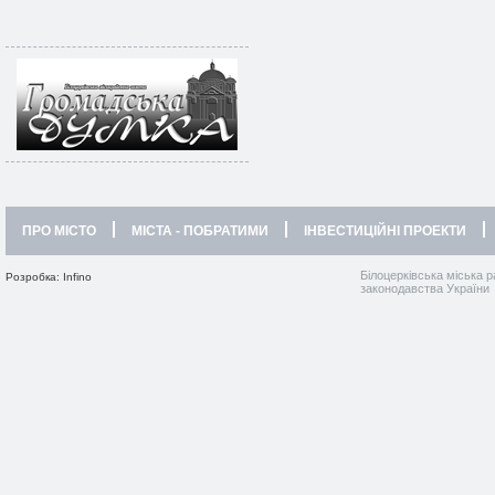
ПРО МІСТО
МІСТА - ПОБРАТИМИ
ІНВЕСТИЦІЙНІ ПРОЕКТИ
Білоцерківська міська р
Розробка: Infino
законодавства України