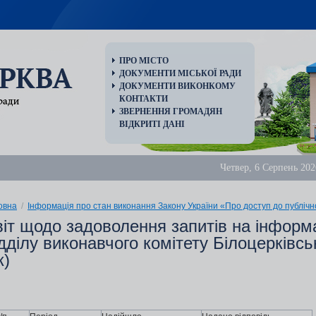
ПРО МІСТО
ДОКУМЕНТИ МІСЬКОЇ РАДИ
ДОКУМЕНТИ ВИКОНКОМУ
КОНТАКТИ
ЗВЕРНЕННЯ ГРОМАДЯН
ВІДКРИТІ ДАНІ
Четвер, 6 Серпень 202
овна
/
Інформація про стан виконання Закону України «Про доступ до публічн
віт щодо задоволення запитів на інформ
дділу виконавчого комітету Білоцерківсь
к)