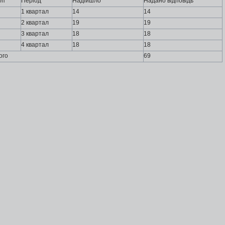
/п
Період
Надійшло
Надано відповідь
1 квартал
14
14
2 квартал
19
19
3 квартал
18
18
4 квартал
18
18
ого
69