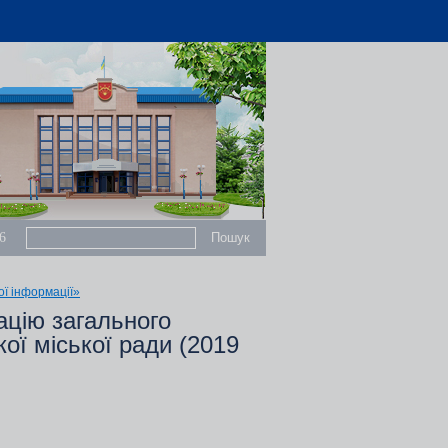
6
ої інформації»
ацію загального
кої міської ради (2019