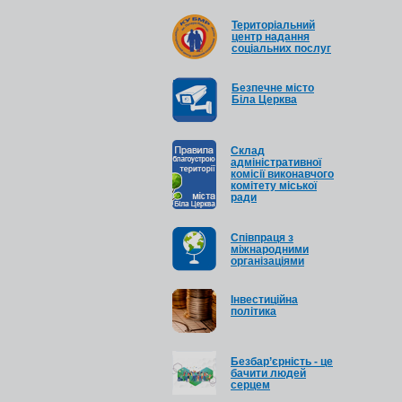
Територіальний
центр надання
соціальних послуг
Безпечне місто
Біла Церква
Cклад
адміністративної
комісії виконавчого
комітету міської
ради
Співпраця з
міжнародними
організаціями
Інвестиційна
політика
Безбар’єрність - це
бачити людей
серцем