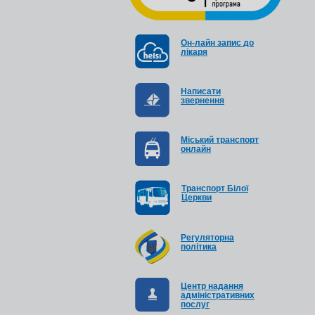
Он-лайн запис до
лікаря
Написати
звернення
Міський транспорт
онлайн
Транспорт Білої
Церкви
Регуляторна
політика
Центр надання
адміністративних
послуг