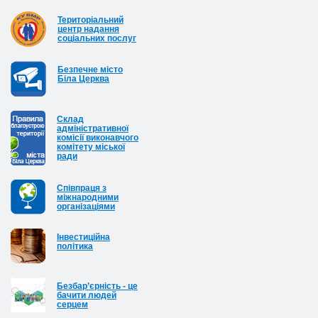
Територіальний
центр надання
соціальних послуг
Безпечне місто
Біла Церква
Cклад
адміністративної
комісії виконавчого
комітету міської
ради
Співпраця з
міжнародними
організаціями
Інвестиційна
політика
Безбар’єрність - це
бачити людей
серцем