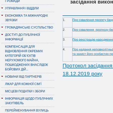
засідання викон
ГРОМАДИ
УПРАВЛІННЯ І ВІДДІЛИ
ЕКОНОМІКА ТА МІЖНАРОДНІ
1.
Про схвалення проекту бюдж
ЗВ'ЯЗКИ
ГРОМАДЯНСЬКЕ СУСПІЛЬСТВО
2.
Про схвалення прогнозу бю
ДОСТУП ДО ПУБЛІЧНОЇ
ІНФОРМАЦІЇ
3.
Про реєстрацію народження
КОМПЕНСАЦІЯ ДЛЯ
4.
Про надання неповнолітньом
ВІДНОВЛЕННЯ ОКРЕМИХ
та захист його особистих п
КАТЕГОРІЙ ОБ’ЄКТІВ
НЕРУХОМОГО МАЙНА,
Протокол засідання 
ПОШКОДЖЕНИХ ВНАСЛІДОК
БОЙОВИХ ДІЙ...
18.12.2019 року
НОВИНИ ВІД ПАРТНЕРІВ
ЛІКАР ДЛЯ КОЖНОЇ СІМ’Ї
МІСЦЕВІ ПОДАТКИ І ЗБОРИ
ІНФОРМАЦІЯ ЩОДО ПУБЛІЧНИХ
ЗАКУПІВЕЛЬ
ПЕРЕЙМЕНУВАННЯ ВУЛИЦЬ