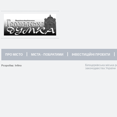
ПРО МІСТО
МІСТА - ПОБРАТИМИ
ІНВЕСТИЦІЙНІ ПРОЕКТИ
Білоцерківська міська р
Розробка: Infino
законодавства України