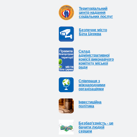
Територіальний
центр надання
соціальних послуг
Безпечне місто
Біла Церква
Cклад
адміністративної
комісії виконавчого
комітету міської
ради
Співпраця з
міжнародними
організаціями
Інвестиційна
політика
Безбар’єрність - це
бачити людей
серцем