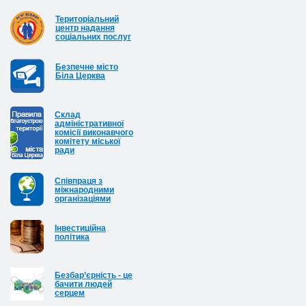
Територіальний
центр надання
соціальних послуг
Безпечне місто
Біла Церква
Cклад
адміністративної
комісії виконавчого
комітету міської
ради
Співпраця з
міжнародними
організаціями
Інвестиційна
політика
Безбар’єрність - це
бачити людей
серцем