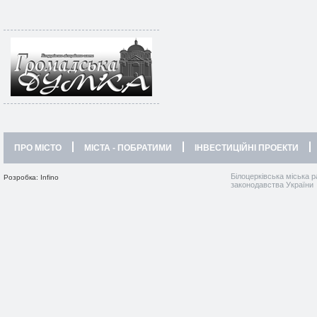
ПРО МІСТО
МІСТА - ПОБРАТИМИ
ІНВЕСТИЦІЙНІ ПРОЕКТИ
Білоцерківська міська р
Розробка: Infino
законодавства України