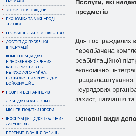
Послуги, які нада
ГРОМАДИ
УПРАВЛІННЯ І ВІДДІЛИ
предметів
ЕКОНОМІКА ТА МІЖНАРОДНІ
ЗВ'ЯЗКИ
ГРОМАДЯНСЬКЕ СУСПІЛЬСТВО
Для постраждалих в
ДОСТУП ДО ПУБЛІЧНОЇ
ІНФОРМАЦІЇ
передбачена компле
КОМПЕНСАЦІЯ ДЛЯ
реабілітаційної під
ВІДНОВЛЕННЯ ОКРЕМИХ
КАТЕГОРІЙ ОБ’ЄКТІВ
економічної інтегра
НЕРУХОМОГО МАЙНА,
ПОШКОДЖЕНИХ ВНАСЛІДОК
працевлаштування, 
БОЙОВИХ ДІЙ...
неурядових організ
НОВИНИ ВІД ПАРТНЕРІВ
захист, навчання та
ЛІКАР ДЛЯ КОЖНОЇ СІМ’Ї
МІСЦЕВІ ПОДАТКИ І ЗБОРИ
Основні види доп
ІНФОРМАЦІЯ ЩОДО ПУБЛІЧНИХ
ЗАКУПІВЕЛЬ
ПЕРЕЙМЕНУВАННЯ ВУЛИЦЬ