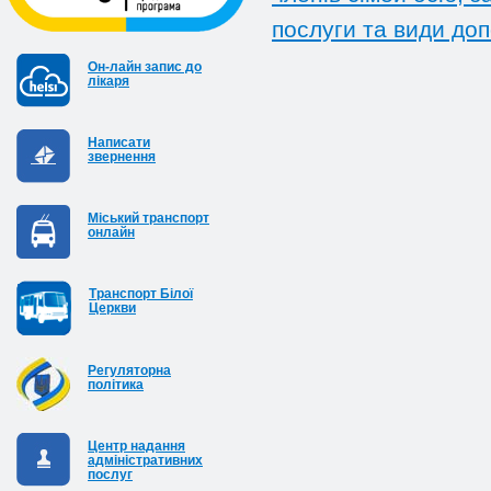
послуги та види доп
Он-лайн запис до
лікаря
Написати
звернення
Міський транспорт
онлайн
Транспорт Білої
Церкви
Регуляторна
політика
Центр надання
адміністративних
послуг