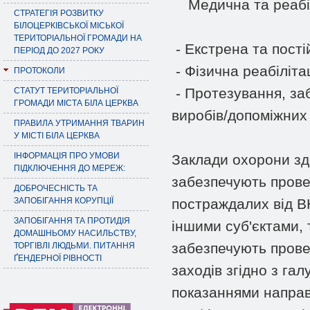
Медична та реабіл
СТРАТЕГІЯ РОЗВИТКУ
БІЛОЦЕРКІВСЬКОЇ МІСЬКОЇ
ТЕРИТОРІАЛЬНОЇ ГРОМАДИ НА
- Екстрена та пост
ПЕРІОД ДО 2027 РОКУ
- Фізична реабілітац
ПРОТОКОЛИ
- Протезування, за
СТАТУТ ТЕРИТОРІАЛЬНОЇ
ГРОМАДИ МІСТА БІЛА ЦЕРКВА
виробів/допоміжних 
ПРАВИЛА УТРИМАННЯ ТВАРИН
У МІСТІ БІЛА ЦЕРКВА
ІНФОРМАЦІЯ ПРО УМОВИ
Заклади охорони зд
ПІДКЛЮЧЕННЯ ДО МЕРЕЖ:
забезпечують прове
ДОБРОЧЕСНІСТЬ ТА
ЗАПОБІГАННЯ КОРУПЦІЇ
постраждалих від В
ЗАПОБІГАННЯ ТА ПРОТИДІЯ
іншими суб'єктами,
ДОМАШНЬОМУ НАСИЛЬСТВУ,
забезпечують прове
ТОРГІВЛІ ЛЮДЬМИ. ПИТАННЯ
ҐЕНДЕРНОЇ РІВНОСТІ
заходів згідно з га
показаннями направл