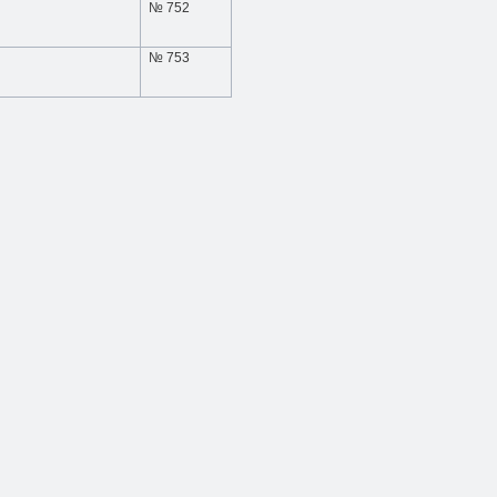
№ 752
№ 753