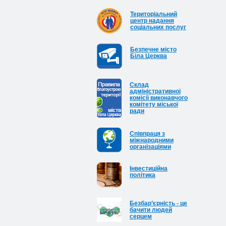
Територіальний
центр надання
соціальних послуг
Безпечне місто
Біла Церква
Cклад
адміністративної
комісії виконавчого
комітету міської
ради
Співпраця з
міжнародними
організаціями
Інвестиційна
політика
Безбар’єрність - це
бачити людей
серцем