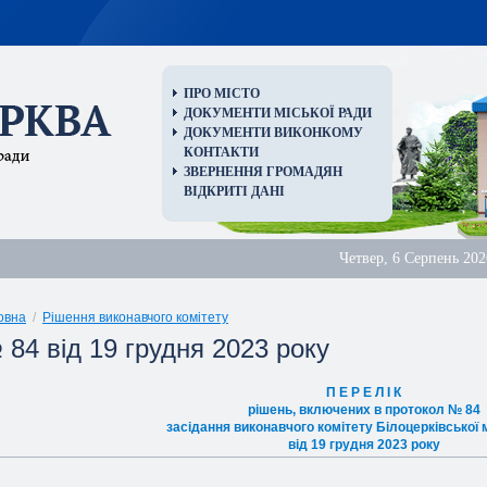
ПРО МІСТО
ДОКУМЕНТИ МІСЬКОЇ РАДИ
ДОКУМЕНТИ ВИКОНКОМУ
КОНТАКТИ
ЗВЕРНЕННЯ ГРОМАДЯН
ВІДКРИТІ ДАНІ
Четвер, 6 Серпень 202
овна
/
Рішення виконавчого комітету
 84 від 19 грудня 2023 року
П Е Р Е Л I К
piшень, включених в протокол № 84
засідання виконавчого комітету Білоцерківської 
від 19 грудня 2023 року