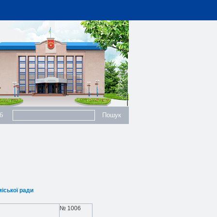
6
міської ради
№
1006