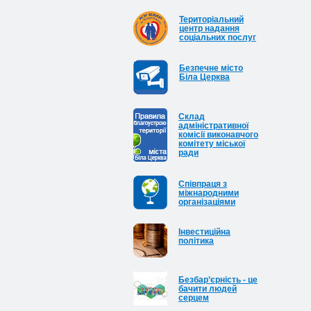
Територіальний
центр надання
соціальних послуг
Безпечне місто
Біла Церква
Cклад
адміністративної
комісії виконавчого
комітету міської
ради
Співпраця з
міжнародними
організаціями
Інвестиційна
політика
Безбар’єрність - це
бачити людей
серцем