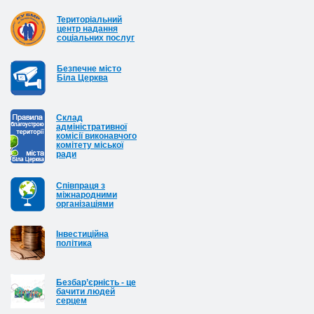
Територіальний
центр надання
соціальних послуг
Безпечне місто
Біла Церква
Cклад
адміністративної
комісії виконавчого
комітету міської
ради
Співпраця з
міжнародними
організаціями
Інвестиційна
політика
Безбар’єрність - це
бачити людей
серцем