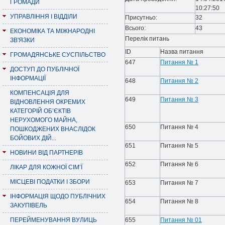
ГРОМАДИ
10:27:50
УПРАВЛІННЯ І ВІДДІЛИ
Присутньо:
32
Всього:
43
ЕКОНОМІКА ТА МІЖНАРОДНІ
Перелік питань
ЗВ'ЯЗКИ
ID
Назва питання
ГРОМАДЯНСЬКЕ СУСПІЛЬСТВО
647
Питання № 1
ДОСТУП ДО ПУБЛІЧНОЇ
ІНФОРМАЦІЇ
648
Питання № 2
КОМПЕНСАЦІЯ ДЛЯ
649
Питання № 3
ВІДНОВЛЕННЯ ОКРЕМИХ
КАТЕГОРІЙ ОБ’ЄКТІВ
НЕРУХОМОГО МАЙНА,
650
Питання № 4
ПОШКОДЖЕНИХ ВНАСЛІДОК
БОЙОВИХ ДІЙ...
651
Питання № 5
НОВИНИ ВІД ПАРТНЕРІВ
652
Питання № 6
ЛІКАР ДЛЯ КОЖНОЇ СІМ’Ї
МІСЦЕВІ ПОДАТКИ І ЗБОРИ
653
Питання № 7
ІНФОРМАЦІЯ ЩОДО ПУБЛІЧНИХ
654
Питання № 8
ЗАКУПІВЕЛЬ
ПЕРЕЙМЕНУВАННЯ ВУЛИЦЬ
655
Питання № 01