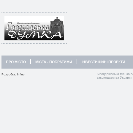
ПРО МІСТО
МІСТА - ПОБРАТИМИ
ІНВЕСТИЦІЙНІ ПРОЕКТИ
Білоцерківська міська р
Розробка: Infino
законодавства України