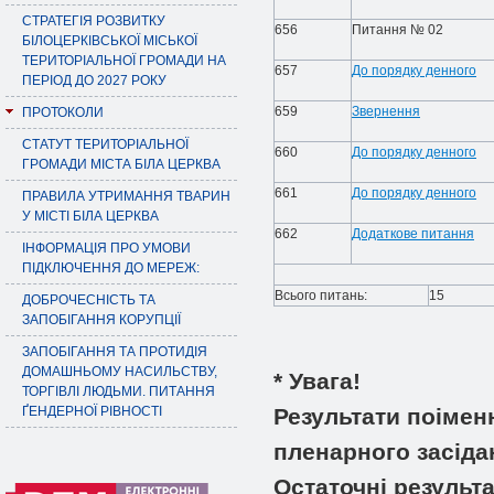
СТРАТЕГІЯ РОЗВИТКУ
656
Питання № 02
БІЛОЦЕРКІВСЬКОЇ МІСЬКОЇ
ТЕРИТОРІАЛЬНОЇ ГРОМАДИ НА
657
До порядку денного
ПЕРІОД ДО 2027 РОКУ
659
Звернення
ПРОТОКОЛИ
СТАТУТ ТЕРИТОРІАЛЬНОЇ
660
До порядку денного
ГРОМАДИ МІСТА БІЛА ЦЕРКВА
661
До порядку денного
ПРАВИЛА УТРИМАННЯ ТВАРИН
У МІСТІ БІЛА ЦЕРКВА
662
Додаткове питання
ІНФОРМАЦІЯ ПРО УМОВИ
ПІДКЛЮЧЕННЯ ДО МЕРЕЖ:
Всього питань:
15
ДОБРОЧЕСНІСТЬ ТА
ЗАПОБІГАННЯ КОРУПЦІЇ
ЗАПОБІГАННЯ ТА ПРОТИДІЯ
ДОМАШНЬОМУ НАСИЛЬСТВУ,
* Увага!
ТОРГІВЛІ ЛЮДЬМИ. ПИТАННЯ
ҐЕНДЕРНОЇ РІВНОСТІ
Результати поімен
пленарного засіда
Остаточні результ