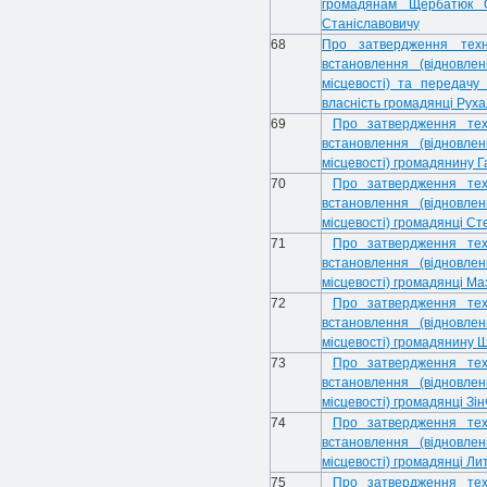
громадянам Щербатюк О
Станіславовичу
68
Про затвердження техн
встановлення (відновле
місцевості) та передачу
власність громадянці Руха
69
Про затвердження тех
встановлення (відновле
місцевості) громадянину 
70
Про затвердження тех
встановлення (відновле
місцевості) громадянці Ст
71
Про затвердження тех
встановлення (відновле
місцевості) громадянці М
72
Про затвердження тех
встановлення (відновле
місцевості) громадянину 
73
Про затвердження тех
встановлення (відновле
місцевості) громадянці Зін
74
Про затвердження тех
встановлення (відновле
місцевості) громадянці Ли
75
Про затвердження тех