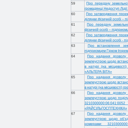
59
Про передачу земельної
громадянці Недоступ Лідії 
60
Про затвердження проек
ділянки фізичній особі –
61
Про передачу земельно
фізичній особі – підприє
62
Про затвердження проек
ділянки фізичній особі - 
63
Про встановлення зе
підприємцем Гірком Ігор
64
Про надання дозволу н
землеустрою щодо встано
в натурі (на місцевості
«АЛЬТЕРА ВІТА»
65
Про надання дозволу н
землеустрою щодо встано
в натурі (на місцевості) г
66
Про надання дозволу н
землеустрою щодо поділу
3210300000:06:041:0052 
«РАЙСІЛЬГОСПТЕХНІКА»
67
Про надання дозволу н
землеустрою щодо об’єд
номерами: 3210300000: