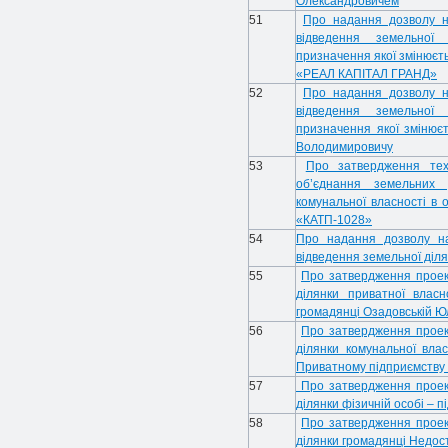
Олександровичем
51
Про надання дозволу н
відведення земельної 
призначення якої змінюєт
«РЕАЛ КАПІТАЛ ГРАНД»
52
Про надання дозволу н
відведення земельної 
призначення якої змінюєт
Володимировичу
53
Про затвердження тех
об’єднання земельних 
комунальної власності в
«КАТП-1028»
54
Про надання дозволу н
відведення земельної ді
55
Про затвердження проек
ділянки приватної власн
громадянці Озадовській Юл
56
Про затвердження проек
ділянки комунальної влас
Приватному підприємств
57
Про затвердження проек
ділянки фізичній особі – 
58
Про затвердження проек
ділянки громадянці Недосту