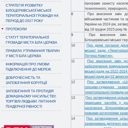
програми захисту населе
СТРАТЕГІЯ РОЗВИТКУ
техногенного, природного,
БІЛОЦЕРКІВСЬКОЇ МІСЬКОЇ
8
Про внесення змін до
ТЕРИТОРІАЛЬНОЇ ГРОМАДИ НА
військовим частинам та о
ПЕРІОД ДО 2027 РОКУ
України на 2024 рік, затве
ПРОТОКОЛИ
від 19 грудня 2023 року № 4
9
Про внесення змін д
СТАТУТ ТЕРИТОРІАЛЬНОЇ
Білоцерківської міської те
ГРОМАДИ МІСТА БІЛА ЦЕРКВА
10
Про деякі питання діяль
міської ради «Територіа
ПРАВИЛА УТРИМАННЯ ТВАРИН
Петера Навотні».
У МІСТІ БІЛА ЦЕРКВА
11
Про внесення змін до 
ІНФОРМАЦІЯ ПРО УМОВИ
забезпечення комунальних
ПІДКЛЮЧЕННЯ ДО МЕРЕЖ:
міської ради на 2022-2024
міської ради від 02 верес
ДОБРОЧЕСНІСТЬ ТА
12
Про затвердження «Ціл
ЗАПОБІГАННЯ КОРУПЦІЇ
серцево-судинних захво
ЗАПОБІГАННЯ ТА ПРОТИДІЯ
територіальної громади н
ДОМАШНЬОМУ НАСИЛЬСТВУ,
13
Про затвердження цільово
ТОРГІВЛІ ЛЮДЬМИ. ПИТАННЯ
лікарських засобів у р
ҐЕНДЕРНОЇ РІВНОСТІ
населення Білоцерківсь
певними категоріями захв
14
Про затвердження цільо
захворювань дитячого насе