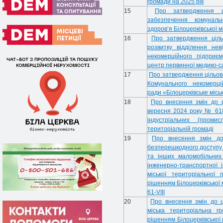
громади на 2025 рік
15
Про затвердження ці
забезпечення комуналь
здоров’я Білоцерківської м
16
Про затвердження ціль
розвитку відділення нев
некомерційного підприєм
центр первинної медико-с
17
Про затвердження цільово
Комунального некомерцій
ради «Білоцерківське місь
18
Про внесення змін до р
вересня 2024 року № 618
індустріальних (промис
територіальній громаді
19
Про внесення змін д
безперешкодного доступу
та інших маломобільних 
інженерно-транспортної і
міської територіальної
рішенням Білоцерківської 
61-VIII
20
Про внесення змін до ц
міська територіальна г
рішенням Білоцерківської 