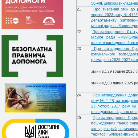
50-VIII, шляхом викладення 
21
Про внесення змін до р
червня 2023 року № 4123-
департаменту житлово-к
міської ради на баланс уп
22
Про затвердження Статут
міської ради «Муніципа
шляхом викладення його в 
23
Про затвердження Прог
комунального господарст
громади на 2025-2027 рок
зміни від 29 травня 2025 р
зміни від 03 липня 2025 ро
24
Про затвердження додат
року № 1-ГВ, затверджено
23 лютого 2017 року № 
господарське відання скл
25
Про затвердження Програ
пошкоджених та/або знищ
актів, диверсій, спричине
території Білоцерківської 