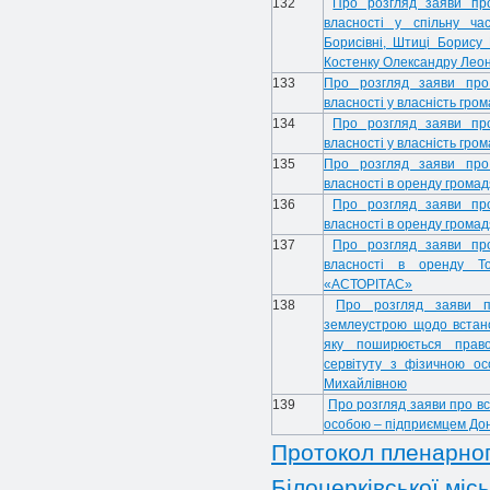
132
Про розгляд заяви про
власності у спільну ча
Борисівні, Штиці Борису 
Костенку Олександру Леон
133
Про розгляд заяви про 
власності у власність гром
134
Про розгляд заяви про
власності у власність гр
135
Про розгляд заяви про 
власності в оренду грома
136
Про розгляд заяви про
власності в оренду громад
137
Про розгляд заяви про
власності в оренду То
«АСТОРІТАС»
138
Про розгляд заяви пр
землеустрою щодо встано
яку поширюється право
сервітуту з фізичною о
Михайлівною
139
Про розгляд заяви про в
особою – підприємцем Дон
Протокол пленарного
Білоцерківської місь