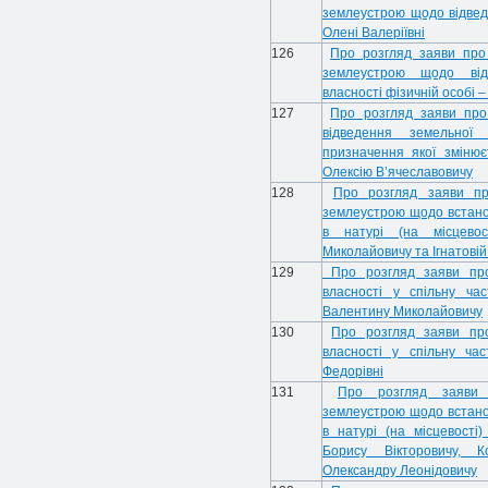
землеустрою щодо відвед
Олені Валеріївні
126
Про розгляд заяви про
землеустрою щодо від
власності фізичній особі 
127
Про розгляд заяви пр
відведення земельної 
призначення якої змінює
Олексію В’ячеславовичу
128
Про розгляд заяви про
землеустрою щодо встано
в натурі (на місцево
Миколайовичу та Ігнатовій
129
Про розгляд заяви про 
власності у спільну ча
Валентину Миколайовичу
130
Про розгляд заяви про
власності у спільну час
Федорівні
131
Про розгляд заяви з
землеустрою щодо встано
в натурі (на місцевості
Борису Вікторовичу, К
Олександру Леонідовичу