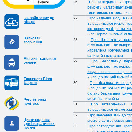
26
Про затвердження Прогр
ремонту багатоквартирних
територіальної громади н
Он-лайн запис до
27
Про надання згоди на бе
лікаря
Білоцерківської міської т
що прокладені до житлово
Біла Церква Київської обла
Написати
28
Про безоплатну пере
звернення
комунального господарст
Управління комунальної в
ради майна
(додаток)
Міський транспорт
29
Про безоплатну перед
онлайн
комунального господарст
Комунального підпри
«Білоцерківський міський п
Транспорт Білої
Церкви
30
Про безоплатну перед
Білоцерківської міської 
баланс Управління комуна
міської ради майна
Регуляторна
політика
31
Про затвердження П
Білоцерківської міської рад
32
Про внесення змін до стр
Центр надання
міського центру соціальни
адміністративних
33
Про затвердження Програ
послуг
Білоцерківської міської т