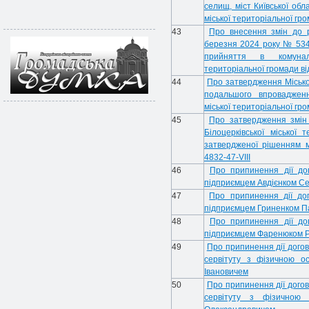
селищ, міст Київської обл
міської територіальної гр
43
Про внесення змін до р
березня 2024 року № 534
прийняття в комуналь
територіальної громади ві
44
Про затвердження Місько
подальшого впровадження
міської територіальної гр
45
Про затвердження змін
Білоцерківської міської
затвердженої рішенням м
4832-47-VIІI
46
Про припинення дії до
підприємцем Авдієнком С
47
Про припинення дії до
підприємцем Гриненком 
48
Про припинення дії до
підприємцем Фаренюком Р
49
Про припинення дії дого
сервітуту з фізичною 
Івановичем
50
Про припинення дії дого
сервітуту з фізичною