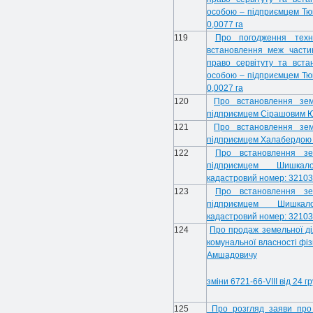
особою – підприємцем Т
0,0077 га
119
Про погодження техн
встановлення меж части
право сервітуту та вста
особою – підприємцем Т
0,0027 га
120
Про встановлення зем
підприємцем Сірашовим Ю
121
Про встановлення зем
підприємцем Халабердою
122
Про встановлення зе
підприємцем Шишкал
кадастровий номер: 32103
123
Про встановлення зе
підприємцем Шишкал
кадастровий номер: 32103
124
Про продаж земельної ді
комунальної власності фі
Амшадовичу
зміни 6721-66-VIII від 24 
125
Про розгляд заяви про 