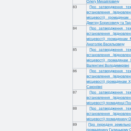
Олегу Михайловичу
83
Про затвердження тех
встановлення (відновле
місцевості) громадянам
Дмитру Борисовичу та Тара
84
Про затвердження тех
встановлення (відновле
місцевості) громадянам
Анатолію Васильовичу
85
Про затвердження тех
встановлення (відновле
місцевості) громадянам
Валентині Володимирівні
86
Про затвердження тех
встановлення (відновле
місцевості) громадянам Х
Саконівні
87
Про затвердження тех
встановлення (відновле
місцевості) громадянці Пол
88
Про затвердження тех
встановлення (відновле
місцевості) громадянину 
89
Про передачу земельної
громадянину Галицькому 