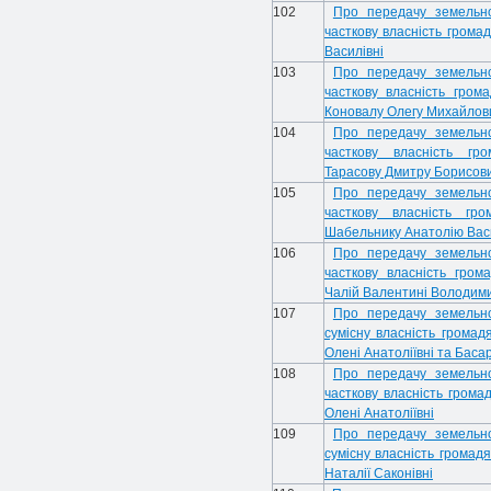
102
Про передачу земельної
часткову власність громад
Василівні
103
Про передачу земельної
часткову власність гром
Коновалу Олегу Михайлов
104
Про передачу земельної
часткову власність гро
Тарасову Дмитру Борисович
105
Про передачу земельної
часткову власність гр
Шабельнику Анатолію Вас
106
Про передачу земельної
часткову власність гром
Чалій Валентині Володими
107
Про передачу земельної
сумісну власність громад
Олені Анатоліївні та Басар
108
Про передачу земельної
часткову власність грома
Олені Анатоліївні
109
Про передачу земельної
сумісну власність громад
Наталії Саконівні