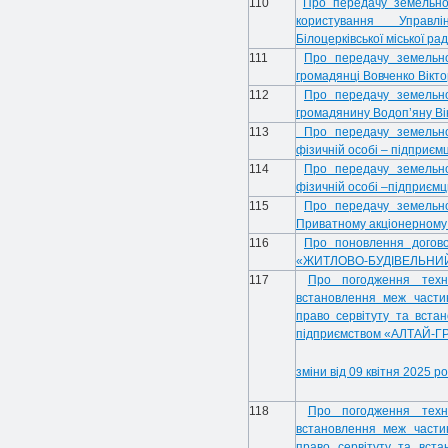
110
Про передачу земельної
користування Управл
Білоцерківської міської ра
111
Про передачу земельно
громадянці Вовченко Вікто
112
Про передачу земельно
громадянину Водоп’яну Ві
113
Про передачу земельної
фізичній особі – підприє
114
Про передачу земельно
фізичній особі –підприємц
115
Про передачу земельно
Приватному акціонерному
116
Про поновлення догов
«ЖИТЛОВО-БУДІВЕЛЬНИЙ
117
Про погодження техн
встановлення меж части
право сервітуту та вста
підприємством «АЛТАЙ-ГР
зміни від 09 квітня 2025 ро
118
Про погодження техн
встановлення меж части
право сервітуту та вста