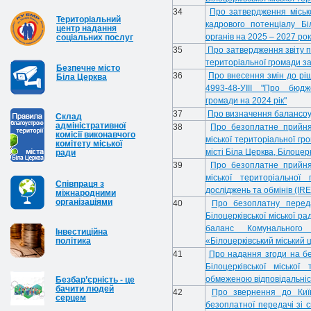
34
Про затвердження міськ
Територіальний
кадрового потенціалу Біл
центр надання
органів на 2025 – 2027 ро
соціальних послуг
35
Про затвердження звіту п
територіальної громади за
Безпечне місто
36
Про внесення змін до ріш
Біла Церква
4993-48-УІІІ "Про бюдже
громади на 2024 рік"
37
Про визначення балансоу
Cклад
адміністративної
38
Про безоплатне прийнят
комісії виконавчого
міської територіальної гр
комітету міської
місті Біла Церква, Білоцер
ради
39
Про безоплатне прийнят
міської територіальної
Співпраця з
досліджень та обмінів (IR
міжнародними
організаціями
40
Про безоплатну перед
Білоцерківської міської 
баланс Комунального 
Інвестиційна
політика
«Білоцерківський міський 
41
Про надання згоди на бе
Білоцерківської міської
обмеженою відповідальн
Безбар’єрність - це
бачити людей
42
Про звернення до Киї
серцем
безоплатної передачі зі с