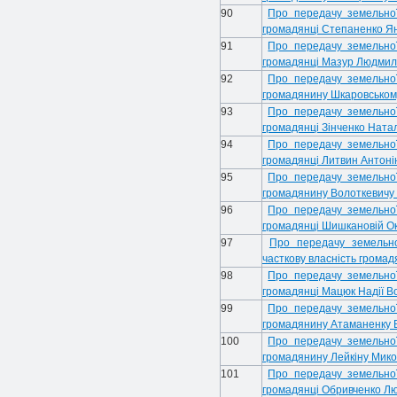
90
Про передачу земельної
громадянці Степаненко Ян
91
Про передачу земельної
громадянці Мазур Людмилі
92
Про передачу земельної
громадянину Шкаровськом
93
Про передачу земельної
громадянці Зінченко Наталі
94
Про передачу земельної
громадянці Литвин Антонін
95
Про передачу земельної
громадянину Волоткевичу
96
Про передачу земельної
громадянці Шишкановій Окс
97
Про передачу земельної
часткову власність громадя
98
Про передачу земельної
громадянці Мацюк Надії В
99
Про передачу земельної
громадянину Атаманенку 
100
Про передачу земельної
громадянину Лейкіну Мико
101
Про передачу земельної
громадянці Обривченко Лю