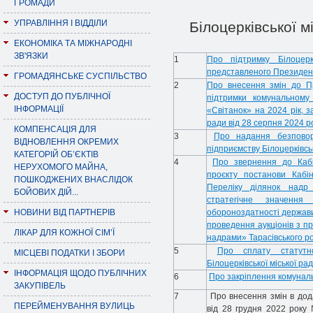
ГРОМАДИ
УПРАВЛІННЯ І ВІДДІЛИ
Білоцерківської м
ЕКОНОМІКА ТА МІЖНАРОДНІ
ЗВ'ЯЗКИ
1
Про підтримку Білоцер
представленого Президен
ГРОМАДЯНСЬКЕ СУСПІЛЬСТВО
2
Про внесення змін до П
ДОСТУП ДО ПУБЛІЧНОЇ
підтримки комунальному 
ІНФОРМАЦІЇ
«Світанок» на 2024 рік, з
ради від 28 серпня 2024 р
КОМПЕНСАЦІЯ ДЛЯ
3
Про надання безповор
ВІДНОВЛЕННЯ ОКРЕМИХ
підприємству Білоцерківськ
КАТЕГОРІЙ ОБ’ЄКТІВ
4
Про звернення до Кабі
НЕРУХОМОГО МАЙНА,
проєкту постанови Кабі
ПОШКОДЖЕНИХ ВНАСЛІДОК
Переліку ділянок надр
БОЙОВИХ ДІЙ...
стратегічне значенн
НОВИНИ ВІД ПАРТНЕРІВ
обороноздатності держав
проведення аукціонів з п
ЛІКАР ДЛЯ КОЖНОЇ СІМ’Ї
надрами» Тарасівського ро
5
Про сплату статутно
МІСЦЕВІ ПОДАТКИ І ЗБОРИ
Білоцерківської міської р
ІНФОРМАЦІЯ ЩОДО ПУБЛІЧНИХ
6
Про закріплення комуналь
ЗАКУПІВЕЛЬ
7
Про внесення змін в дода
ПЕРЕЙМЕНУВАННЯ ВУЛИЦЬ
від 28 грудня 2022 року