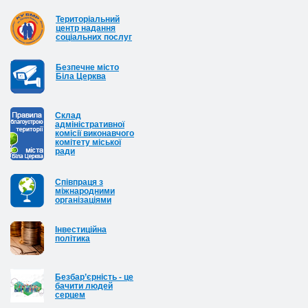
Територіальний
центр надання
соціальних послуг
Безпечне місто
Біла Церква
Cклад
адміністративної
комісії виконавчого
комітету міської
ради
Співпраця з
міжнародними
організаціями
Інвестиційна
політика
Безбар’єрність - це
бачити людей
серцем