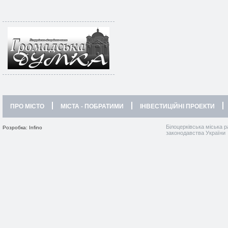
ПРО МІСТО
МІСТА - ПОБРАТИМИ
ІНВЕСТИЦІЙНІ ПРОЕКТИ
Білоцерківська міська р
Розробка: Infino
законодавства України