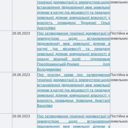
технічної документації із землеустрою щодо
земельних
встановлення (відновлення) меж земельної
ділянки в натурі (на місцевості) та передачу
земельної ділянки комунальної власності у
власність громадянці Трущенко Ользі
Анатоліївні
26.06.2023
Про затвердження технічної документації із
Постійна к
землеустрою щодо встановлення
земельних
(відновлення) меж земельної ділянки в
натурі (на місцевості) та передачу
земельної ділянки комунальної власності в
оренду фізичній особі - підприємцю
Преображенській-Ронікер Аллі
Володимирівні
26.06.2023
Про розгляд заяви про затвердження
Постійна к
технічної документації із землеустрою щодо
земельних
встановлення (відновлення) меж земельної
ділянки в натурі (на місцевості) та передачу
земельної ділянки комунальної власності у
власність громадянці Ковальчук Анастасії
Василівні
26.06.2023
Про затвердження технічної документації із
Постійна к
землеустрою щодо встановлення
земельних
(відновлення) меж земельної ділянки в