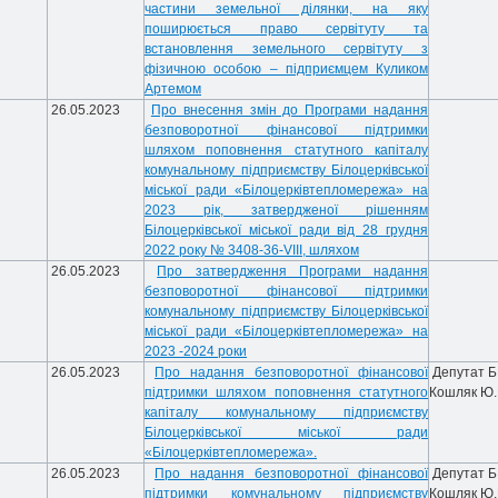
частини земельної ділянки, на яку
поширюється право сервітуту та
встановлення земельного сервітуту з
фізичною особою – підприємцем Куликом
Артемом
26.05.2023
Про внесення змін до Програми надання
безповоротної фінансової підтримки
шляхом поповнення статутного капіталу
комунальному підприємству Білоцерківської
міської ради «Білоцерківтепломережа» на
2023 рік, затвердженої рішенням
Білоцерківської міської ради від 28 грудня
2022 року № 3408-36-VIII, шляхом
26.05.2023
Про затвердження Програми надання
безповоротної фінансової підтримки
комунальному підприємству Білоцерківської
міської ради «Білоцерківтепломережа» на
2023 -2024 роки
26.05.2023
Про надання безповоротної фінансової
Депутат 
підтримки шляхом поповнення статутного
Кошляк Ю.
капіталу комунальному підприємству
Білоцерківської міської ради
«Білоцерківтепломережа».
26.05.2023
Про надання безповоротної фінансової
Депутат 
підтримки комунальному підприємству
Кошляк Ю.