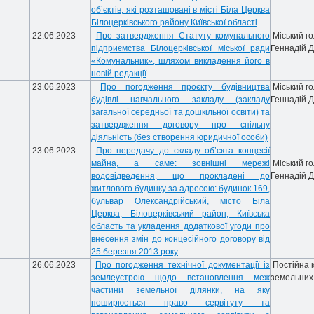
об’єктів, які розташовані в місті Біла Церква
Білоцерківського району Київської області
22.06.2023
Про затвердження Статуту комунального
Міський г
підприємства Білоцерківської міської ради
Геннадій 
«Комунальник», шляхом викладення його в
новій редакції
23.06.2023
Про погодження проєкту будівництва
Міський г
будівлі навчального закладу (закладу
Геннадій 
загальної середньої та дошкільної освіти) та
затвердження договору про спільну
діяльність (без створення юридичної особи)
23.06.2023
Про передачу до складу об’єкта концесії
майна, а саме: зовнішні мережі
Міський г
водовідведення, що прокладені до
Геннадій 
житлового будинку за адресою: будинок 169,
бульвар Олександрійський, місто Біла
Церква, Білоцерківський район, Київська
область та укладення додаткової угоди про
внесення змін до концесійного договору від
25 березня 2013 року
26.06.2023
Про погодження технічної документації із
Постійна к
землеустрою щодо встановлення меж
земельних
частини земельної ділянки, на яку
поширюється право сервітуту та