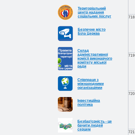
Територіальний
центр надання
соціальних послуг
718
Безпечне місто
Біла Церква
Cклад
адміністративної
719
комісії виконавчого
комітету міської
ради
Співпраця з
міжнародними
організаціями
720
Інвестиційна
політика
Безбар’єрність - це
бачити людей
серцем
721