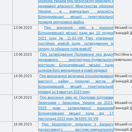
оборони України про безоплатну передачу з
державної власності Міністерства оборони
України в комунальну власність
Білоцерківської міської територіальної
громади нерухомого майна
13.06.2023
Про внесення змін в рішення
Міський г
Білоцерківської міської ради від 10 грудня
Геннадій 
2021 року № 11-02-VIII "Про утворення
постійних комісій ради, затвердження їх
складу та обрання голів комісій"
13.06.2023
Про затвердження Положення про відділ
Постійна к
державного архітектурно-будівельного
земельних
контролю Білоцерківської міської ради
шляхом його викладення в новій редакції
14.06.2023
Про визначення величини опосередкованої
Міський г
вартості найму (оренди) житла в
Геннадій 
Білоцерківській міській територіальній
громаді за ІІ квартал 2023 року
14.06.2023
Про внесення змін до Програми підтримки
Захисників і Захисниць України на 2023-
Міський г
2025 роки, затвердженої рішенням
Геннадій 
Білоцерківської міської ради від 17
листопада 2022 року №3265-34-VIII
16.06.2023
Про безоплатну передачу з балансу
Міський г
департаменту житлово-комунального
Геннадій 