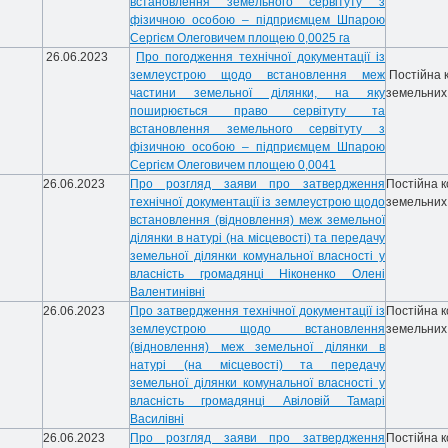
встановлення земельного сервітуту з
фізичною особою – підприємцем Шпарою
Сергієм Олеговичем площею 0,0025 га
26.06.2023
Про погодження технічної документації із
землеустрою щодо встановлення меж
Постійна к
частини земельної ділянки, на яку
земельних
поширюється право сервітуту та
встановлення земельного сервітуту з
фізичною особою – підприємцем Шпарою
Сергієм Олеговичем площею 0,0041
26.06.2023
Про розгляд заяви про затвердження
Постійна к
технічної документації із землеустрою щодо
земельних
встановлення (відновлення) меж земельної
ділянки в натурі (на місцевості) та передачу
земельної ділянки комунальної власності у
власність громадянці Ніконенко Олені
Валентинівні
26.06.2023
Про затвердження технічної документації із
Постійна к
землеустрою щодо встановлення
земельних
(відновлення) меж земельної ділянки в
натурі (на місцевості) та передачу
земельної ділянки комунальної власності у
власність громадянці Авіловій Тамарі
Василівні
26.06.2023
Про розгляд заяви про затвердження
Постійна к