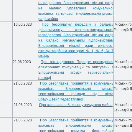
господарства Білоцерківської міської ради
на баланс управління комунальної
власності та концесії Білоцерківської міської
ради майна
16.06.2023
Про безоплатну передачу з балансу
Міський г
департаменту житлово-комунального
Геннадій 
господарства Білоцерківської міської ради
на баланс комунальним підприємствам
Білоцерківської міської ради житлово-
експлуатаційним конторам № 1, № 6, № 7
майна
21.06.2023
Про затвердження Порядку проведення
Міський г
електронних консультацій та опитувань в
Геннадій 
Білоцерківській міській територіальній
громаді
21.06.2023
Про безоплатне прийняття в комунальну
Міський г
власність Білоцерківської міської
Геннадій 
територіальної громади від міста
Брауншвейг Федеративної
21.06.2023
Про визначення балансоутримувача майна
Міський г
Геннадій 
21.06.2023
Про безоплатне прийняття в комунальну
Міський г
власність Білоцерківської міської
Геннадій 
територіальної громади безхазяйних