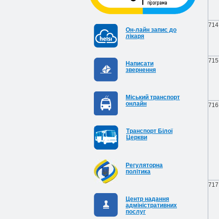
714
Он-лайн запис до
лікаря
715
Написати
звернення
Міський транспорт
онлайн
716
Транспорт Білої
Церкви
Регуляторна
політика
717
Центр надання
адміністративних
послуг