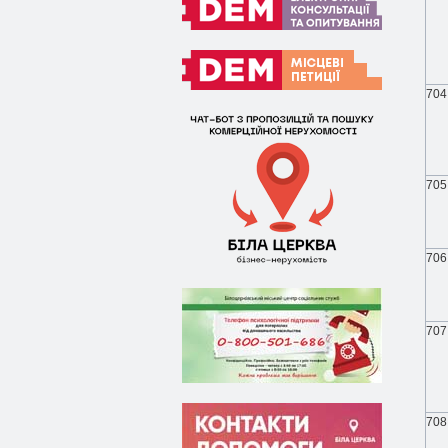
704
705
706
707
708