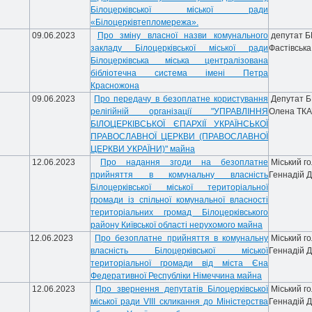
Білоцерківської міської ради
«Білоцерківтепломережа».
09.06.2023
Про зміну власної назви комунального
депутат 
закладу Білоцерківської міської ради
Фастівська
Білоцерківська міська централізована
бібліотечна система імені Петра
Красножона
09.06.2023
Про передачу в безоплатне користування
Депутат 
релігійній організації "УПРАВЛІННЯ
Олена ТК
БІЛОЦЕРКІВСЬКОЇ ЄПАРХІЇ УКРАЇНСЬКОЇ
ПРАВОСЛАВНОЇ ЦЕРКВИ (ПРАВОСЛАВНОЇ
ЦЕРКВИ УКРАЇНИ)" майна
12.06.2023
Про надання згоди на безоплатне
Міський г
прийняття в комунальну власність
Геннадій 
Білоцерківської міської територіальної
громади із спільної комунальної власності
територіальних громад Білоцерківського
району Київської області нерухомого майна
12.06.2023
Про безоплатне прийняття в комунальну
Міський г
власність Білоцерківської міської
Геннадій 
територіальної громади від міста Єна
Федеративної Республіки Німеччина майна
12.06.2023
Про звернення депутатів Білоцерківської
Міський г
міської ради VІІІ скликання до Міністерства
Геннадій 