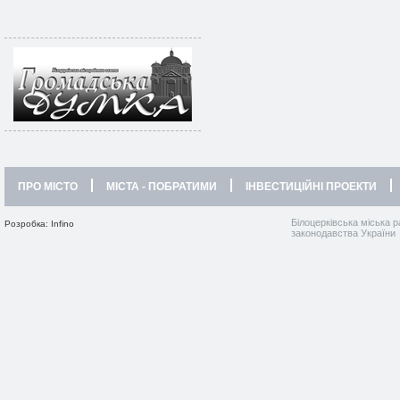
ПРО МІСТО
МІСТА - ПОБРАТИМИ
ІНВЕСТИЦІЙНІ ПРОЕКТИ
Білоцерківська міська р
Розробка: Infino
законодавства України