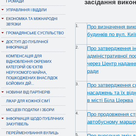
засідання викон
ГРОМАДИ
УПРАВЛІННЯ І ВІДДІЛИ
ЕКОНОМІКА ТА МІЖНАРОДНІ
ЗВ'ЯЗКИ
1.
Про визначення вик
ГРОМАДЯНСЬКЕ СУСПІЛЬСТВО
будинків по вул. Ки
ДОСТУП ДО ПУБЛІЧНОЇ
ІНФОРМАЦІЇ
2.
Про затвердження ін
адміністративної по
КОМПЕНСАЦІЯ ДЛЯ
ВІДНОВЛЕННЯ ОКРЕМИХ
через Центр надання
КАТЕГОРІЙ ОБ’ЄКТІВ
ради
НЕРУХОМОГО МАЙНА,
ПОШКОДЖЕНИХ ВНАСЛІДОК
БОЙОВИХ ДІЙ...
3.
Про затвердження ск
насаджень та їх від
НОВИНИ ВІД ПАРТНЕРІВ
в місті Біла Церква
ЛІКАР ДЛЯ КОЖНОЇ СІМ’Ї
МІСЦЕВІ ПОДАТКИ І ЗБОРИ
4.
Про продовження стр
ІНФОРМАЦІЯ ЩОДО ПУБЛІЧНИХ
автобусному маршру
ЗАКУПІВЕЛЬ
ПЕРЕЙМЕНУВАННЯ ВУЛИЦЬ
5.
Про внесення змін д