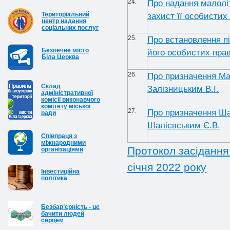
24.
Про надання малоліт
Територіальний
захист її особистих
центр надання
соціальних послуг
25.
Про встановлення пі
Безпечне місто
його особистих пра
Біла Церква
26.
Про призначення Ма
Cклад
Залізницьким В.І.
адміністративної
комісії виконавчого
комітету міської
27.
Про призначення Ша
ради
Шалієвським Є.В.
Співпраця з
міжнародними
Протокол засідання 
організаціями
січня 2022 року
Інвестиційна
політика
Безбар’єрність - це
бачити людей
серцем