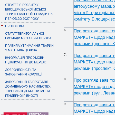
СТРАТЕГІЯ РОЗВИТКУ
автобусному маршрут
БІЛОЦЕРКІВСЬКОЇ МІСЬКОЇ
міської територіаль
ТЕРИТОРІАЛЬНОЇ ГРОМАДИ НА
комітету Білоцерків
ПЕРІОД ДО 2027 РОКУ
ПРОТОКОЛИ
6.
Про розгляд заяв т
СТАТУТ ТЕРИТОРІАЛЬНОЇ
МАРКЕТ» щодо надан
ГРОМАДИ МІСТА БІЛА ЦЕРКВА
реклами (проспект 
ПРАВИЛА УТРИМАННЯ ТВАРИН
У МІСТІ БІЛА ЦЕРКВА
7.
Про розгляд заяви 
ІНФОРМАЦІЯ ПРО УМОВИ
МАРКЕТ» щодо надан
ПІДКЛЮЧЕННЯ ДО МЕРЕЖ:
реклами (проспект К
ДОБРОЧЕСНІСТЬ ТА
ЗАПОБІГАННЯ КОРУПЦІЇ
8.
Про розгляд заяв т
ЗАПОБІГАННЯ ТА ПРОТИДІЯ
МАРКЕТ» щодо надан
ДОМАШНЬОМУ НАСИЛЬСТВУ,
ТОРГІВЛІ ЛЮДЬМИ. ПИТАННЯ
реклами (вул. Леван
ҐЕНДЕРНОЇ РІВНОСТІ
9.
Про розгляд заяви 
МАРКЕТ» щодо надан