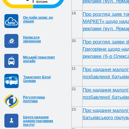
реклами (вул. Ярмар
19.
Про розгляд заяв т
Он-лайн запис до
МАРКЕТ» щодо надан
лікаря
реклами (вул. Ярмар
Написати
20.
Про розгляд заяви 
звернення
Григорівни щодо над
реклами (б-р Олекса
Міський транспорт
онлайн
21.
Про надання малолі
позбавленої батьків
Транспорт Білої
Церкви
22.
Про надання малолі
позбавленої батьків
Регуляторна
політика
23.
Про надання малолі
батьківського піклу
Центр надання
адміністративних
послуг