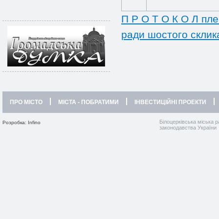
П Р О Т О К О Л пле
ради шостого склик
ПРО МІСТО
МІСТА - ПОБРАТИМИ
ІНВЕСТИЦІЙНІ ПРОЕКТИ
Білоцерківська міська р
Розробка: Infino
законодавства України