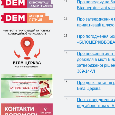
11
Про передачу на бал
Білоцерківської міс
12
Про затвердження пе
приватизації шляхо
13
Про погодження біз
«БІЛОЦЕРКІВВОД
14
Про внесення змін 
довкілля в місті Бі
затвердженої рішен
389-14-VI
15
Про деякі питання р
Біла Церква
16
Про затвердження л
вод абонентам м. Б