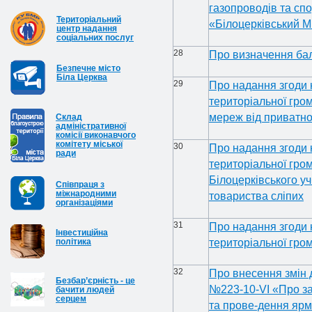
газопроводів та сп
Територіальний
«Білоцерківський М
центр надання
соціальних послуг
28
Про визначення бал
Безпечне місто
Біла Церква
29
Про надання згоди 
територіальної гро
мереж від приватно
Cклад
адміністративної
комісії виконавчого
комітету міської
30
Про надання згоди 
ради
територіальної гром
Білоцерківського у
Співпраця з
міжнародними
товариства сліпих
організаціями
31
Про надання згоди 
Інвестиційна
політика
територіальної гро
32
Про внесення змін д
Безбар’єрність - це
№223-10-VІ «Про за
бачити людей
серцем
та прове-дення ярм