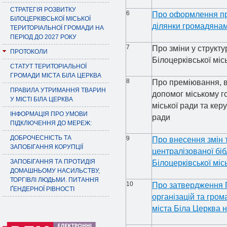
СТРАТЕГІЯ РОЗВИТКУ
6
Про оформлення пр
БІЛОЦЕРКІВСЬКОЇ МІСЬКОЇ
ділянки громадяна
ТЕРИТОРІАЛЬНОЇ ГРОМАДИ НА
ПЕРІОД ДО 2027 РОКУ
7
Про зміни у структу
ПРОТОКОЛИ
Білоцерківської міс
СТАТУТ ТЕРИТОРІАЛЬНОЇ
ГРОМАДИ МІСТА БІЛА ЦЕРКВА
8
Про преміювання, 
ПРАВИЛА УТРИМАННЯ ТВАРИН
допомог міському го
У МІСТІ БІЛА ЦЕРКВА
міської ради та кер
ІНФОРМАЦІЯ ПРО УМОВИ
ради
ПІДКЛЮЧЕННЯ ДО МЕРЕЖ:
ДОБРОЧЕСНІСТЬ ТА
9
Про внесення змін т
ЗАПОБІГАННЯ КОРУПЦІЇ
централізованої бі
ЗАПОБІГАННЯ ТА ПРОТИДІЯ
Білоцерківської міс
ДОМАШНЬОМУ НАСИЛЬСТВУ,
ТОРГІВЛІ ЛЮДЬМИ. ПИТАННЯ
10
Про затвердження 
ҐЕНДЕРНОЇ РІВНОСТІ
організацій та гро
міста Біла Церква 