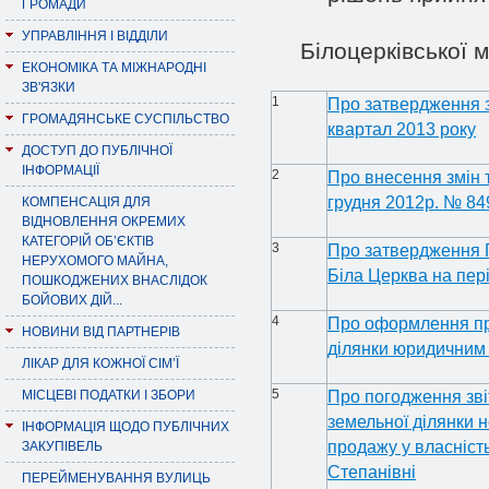
ГРОМАДИ
УПРАВЛІННЯ І ВІДДІЛИ
Білоцерківської м
ЕКОНОМІКА ТА МІЖНАРОДНІ
ЗВ'ЯЗКИ
1
Про затвердження з
ГРОМАДЯНСЬКЕ СУСПІЛЬСТВО
квартал 2013 року
ДОСТУП ДО ПУБЛІЧНОЇ
ІНФОРМАЦІЇ
2
Про внесення змін т
грудня 2012р. № 84
КОМПЕНСАЦІЯ ДЛЯ
ВІДНОВЛЕННЯ ОКРЕМИХ
КАТЕГОРІЙ ОБ’ЄКТІВ
3
Про затвердження П
НЕРУХОМОГО МАЙНА,
Біла Церква на пер
ПОШКОДЖЕНИХ ВНАСЛІДОК
БОЙОВИХ ДІЙ...
4
Про оформлення пр
НОВИНИ ВІД ПАРТНЕРІВ
ділянки юридичним
ЛІКАР ДЛЯ КОЖНОЇ СІМ’Ї
5
МІСЦЕВІ ПОДАТКИ І ЗБОРИ
Про погодження звіт
земельної ділянки 
ІНФОРМАЦІЯ ЩОДО ПУБЛІЧНИХ
продажу у власніст
ЗАКУПІВЕЛЬ
Степанівні
ПЕРЕЙМЕНУВАННЯ ВУЛИЦЬ