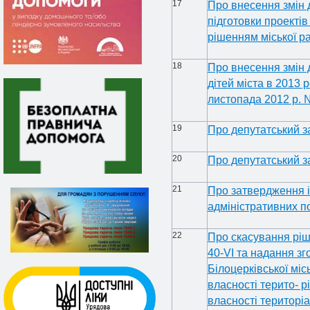
17
Про внесення змін д
підготовки проектів
рішенням міської р
18
Про внесення змін 
дітей міста в 2013 
листопада 2012 р. 
19
Про депутатський з
20
Про депутатський з
21
Про затвердження і
адміністративних п
22
Про скасування ріш
40-VI та надання з
Білоцерківської міс
власності терито- р
власності територіа