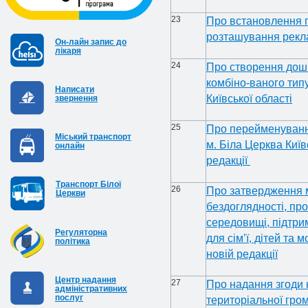
23
Про встановлення п
розташування рекл
Он-лайн запис до
лікаря
24
Про створення дошк
комбіно-ваного тип
Написати
Київської області
звернення
25
Про перейменуванн
Міський транспорт
м. Біла Церква Київ
онлайн
редакції
Транспорт Білої
26
Про затвердження м
Церкви
бездоглядності, пр
середовищі, підтрим
Регуляторна
для сім’ї, дітей та 
політика
новій редакції
Центр надання
27
Про надання згоди 
адміністративних
послуг
територіальної гро