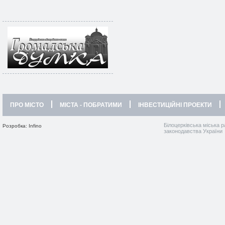
ПРО МІСТО
МІСТА - ПОБРАТИМИ
ІНВЕСТИЦІЙНІ ПРОЕКТИ
Білоцерківська міська р
Розробка: Infino
законодавства України