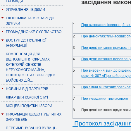
засiдання викон
ГРОМАДИ
УПРАВЛІННЯ І ВІДДІЛИ
ЕКОНОМІКА ТА МІЖНАРОДНІ
ЗВ'ЯЗКИ
1
Про виконання інвестиційних
ГРОМАДЯНСЬКЕ СУСПІЛЬСТВО
2
Про демонтаж тимчасових спо
ДОСТУП ДО ПУБЛІЧНОЇ
ІНФОРМАЦІЇ
3
Про деякі питання присвоєнн
КОМПЕНСАЦІЯ ДЛЯ
4
Про деякі питання переплан
ВІДНОВЛЕННЯ ОКРЕМИХ
КАТЕГОРІЙ ОБ’ЄКТІВ
НЕРУХОМОГО МАЙНА,
5
Про внесення змін до рішення
ПОШКОДЖЕНИХ ВНАСЛІДОК
року № 307 «Про заборону роз
БОЙОВИХ ДІЙ...
6
Про зміни в штатних розписах 
НОВИНИ ВІД ПАРТНЕРІВ
ЛІКАР ДЛЯ КОЖНОЇ СІМ’Ї
7
Про укладання тимчасового 
МІСЦЕВІ ПОДАТКИ І ЗБОРИ
8
Про деякі питання щодо захи
ІНФОРМАЦІЯ ЩОДО ПУБЛІЧНИХ
ЗАКУПІВЕЛЬ
Протокол засідання
ПЕРЕЙМЕНУВАННЯ ВУЛИЦЬ