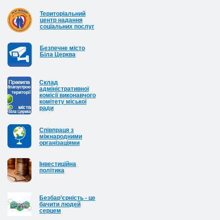
Територіальний
центр надання
соціальних послуг
Безпечне місто
Біла Церква
Cклад
адміністративної
комісії виконавчого
комітету міської
ради
Співпраця з
міжнародними
організаціями
Інвестиційна
політика
Безбар’єрність - це
бачити людей
серцем