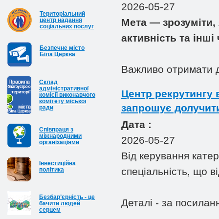
2026-05-27
Територіальний
центр надання
Мета — зрозуміти,
соціальних послуг
активність та інші
Безпечне місто
Біла Церква
Важливо отримати д
Cклад
адміністративної
Центр рекрутингу 
комісії виконавчого
комітету міської
запрошує долучити
ради
Дата :
Співпраця з
міжнародними
2026-05-27
організаціями
Від керування кате
Інвестиційна
спеціальність, що 
політика
Безбар’єрність - це
Деталі - за посилан
бачити людей
серцем