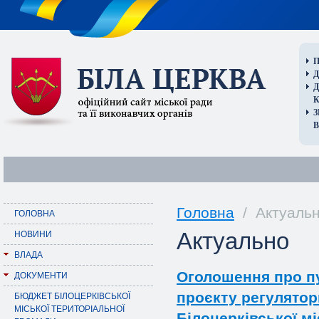
П
Д
В
Головна
/ Актуаль
ГОЛОВНА
Актуально
НОВИНИ
ВЛАДА
Оголошення про пу
ДОКУМЕНТИ
проєкту регулятор
БЮДЖЕТ БІЛОЦЕРКІВСЬКОЇ
МІСЬКОЇ ТЕРИТОРІАЛЬНОЇ
Білоцерківської м