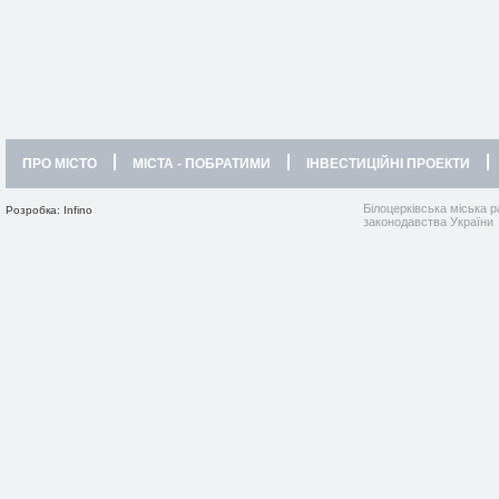
ПРО МІСТО
МІСТА - ПОБРАТИМИ
ІНВЕСТИЦІЙНІ ПРОЕКТИ
Білоцерківська міська р
Розробка: Infino
законодавства України