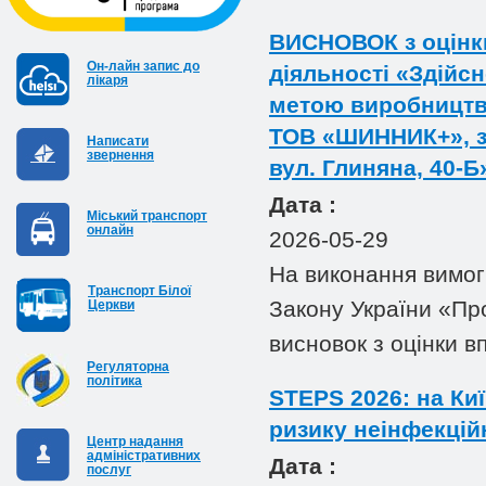
ВИСНОВОК з оцінк
Он-лайн запис до
діяльності «Здійсн
лікаря
метою виробництв
ТОВ «ШИННИК+», за
Написати
звернення
вул. Глиняна, 40-Б
Дата :
Міський транспорт
онлайн
2026-05-29
На виконання вимог 
Транспорт Білої
Закону України «Пр
Церкви
висновок з оцінки в
Регуляторна
політика
STEPS 2026: на Ки
ризику неінфекці
Центр надання
адміністративних
Дата :
послуг