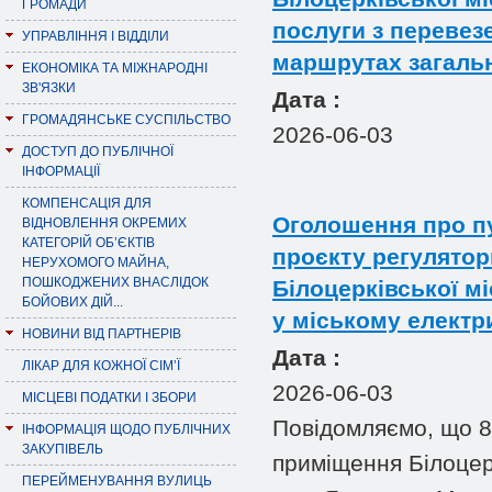
ГРОМАДИ
послуги з перевез
УПРАВЛІННЯ І ВІДДІЛИ
маршрутах загальн
ЕКОНОМІКА ТА МІЖНАРОДНІ
ЗВ'ЯЗКИ
Дата :
ГРОМАДЯНСЬКЕ СУСПІЛЬСТВО
2026-06-03
ДОСТУП ДО ПУБЛІЧНОЇ
ІНФОРМАЦІЇ
КОМПЕНСАЦІЯ ДЛЯ
Оголошення про пу
ВІДНОВЛЕННЯ ОКРЕМИХ
КАТЕГОРІЙ ОБ’ЄКТІВ
проєкту регулятор
НЕРУХОМОГО МАЙНА,
ПОШКОДЖЕНИХ ВНАСЛІДОК
Білоцерківської м
БОЙОВИХ ДІЙ...
у міському електр
НОВИНИ ВІД ПАРТНЕРІВ
Дата :
ЛІКАР ДЛЯ КОЖНОЇ СІМ’Ї
2026-06-03
МІСЦЕВІ ПОДАТКИ І ЗБОРИ
Повідомляємо, що 8 
ІНФОРМАЦІЯ ЩОДО ПУБЛІЧНИХ
ЗАКУПІВЕЛЬ
приміщення Білоцерк
ПЕРЕЙМЕНУВАННЯ ВУЛИЦЬ