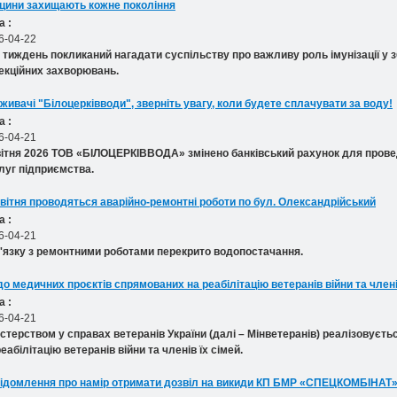
цини захищають кожне покоління
а :
6-04-22
 тиждень покликаний нагадати суспільству про важливу роль імунізації у з
екційних захворювань.
живачі "Білоцерківводи", зверніть увагу, коли будете сплачувати за воду!
а :
6-04-21
вітня 2026 ТОВ «БІЛОЦЕРКІВВОДА» змінено банківський рахунок для пров
луг підприємства.
квітня проводяться аварійно-ремонтні роботи по бул. Олександрійський
а :
6-04-21
в'язку з ремонтними роботами перекрито водопостачання.
о медичних проєктів спрямованих на реабілітацію ветеранів війни та члені
а :
6-04-21
істерством у справах ветеранів України (далі – Мінветеранів) реалізовуєт
реабілітацію ветеранів війни та членів їх сімей.
ідомлення про намір отримати дозвіл на викиди КП БМР «СПЕЦКОМБІНАТ