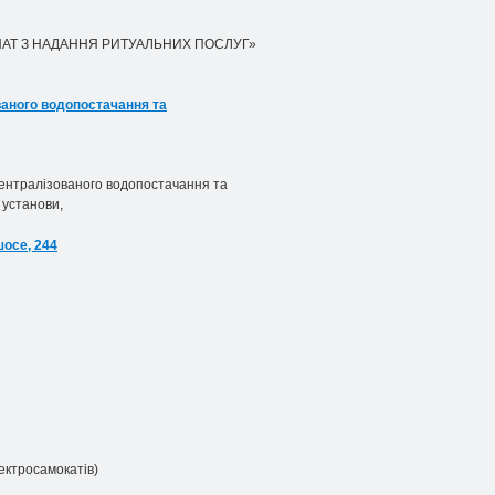
НАТ З НАДАННЯ РИТУАЛЬНИХ ПОСЛУГ»
ованого водопостачання та
централізованого водопостачання та
 установи,
шосе, 244
ектросамокатів)