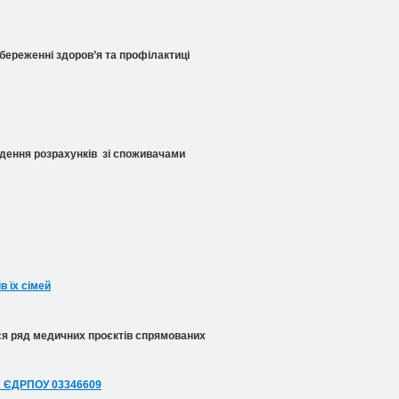
береженні здоров’я та профілактиці
едення розрахунків зі споживачами
в їх сімей
ься ряд медичних проєктів спрямованих
» ЄДРПОУ 03346609