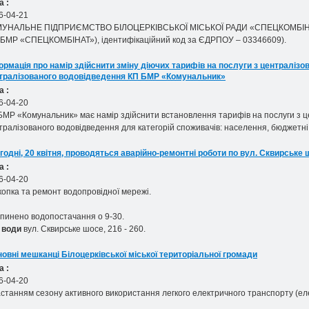
а :
6-04-21
УНАЛЬНЕ ПІДПРИЄМСТВО БІЛОЦЕРКІВСЬКОЇ МІСЬКОЇ РАДИ «СПЕЦКОМБІ
 БМР «СПЕЦКОМБІНАТ»), ідентифікаційний код за ЄДРПОУ – 03346609).
ормація про намір здійснити зміну діючих тарифів на послуги з централіз
тралізованого водовідведення КП БМР «Комунальник»
а :
6-04-20
БМР «Комунальник» має намір здійснити встановлення тарифів на послуги з 
тралізованого водовідведення для категорій споживачів: населення, бюджетні
годні, 20 квітня, проводяться аварійно-ремонтні роботи по вул. Сквирське 
а :
6-04-20
копка та ремонт водопровідної мережі.
пинено водопостачання о 9-30.
 води
вул. Сквирське шосе, 216 - 260.
овні мешканці Білоцерківської міської територіальної громади
а :
6-04-20
астанням сезону активного використання легкого електричного транспорту
(ел