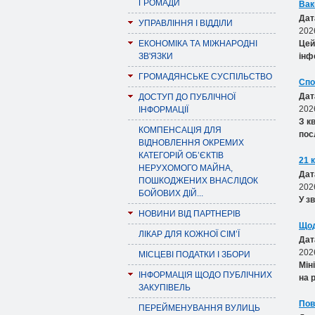
ГРОМАДИ
Вак
Дат
УПРАВЛІННЯ І ВІДДІЛИ
202
ЕКОНОМІКА ТА МІЖНАРОДНІ
Цей
ЗВ'ЯЗКИ
інф
ГРОМАДЯНСЬКЕ СУСПІЛЬСТВО
Спо
Дат
ДОСТУП ДО ПУБЛІЧНОЇ
202
ІНФОРМАЦІЇ
З к
КОМПЕНСАЦІЯ ДЛЯ
пос
ВІДНОВЛЕННЯ ОКРЕМИХ
КАТЕГОРІЙ ОБ’ЄКТІВ
21 
НЕРУХОМОГО МАЙНА,
Дат
ПОШКОДЖЕНИХ ВНАСЛІДОК
202
БОЙОВИХ ДІЙ...
У з
НОВИНИ ВІД ПАРТНЕРІВ
Щод
ЛІКАР ДЛЯ КОЖНОЇ СІМ’Ї
Дат
202
МІСЦЕВІ ПОДАТКИ І ЗБОРИ
Мін
ІНФОРМАЦІЯ ЩОДО ПУБЛІЧНИХ
на 
ЗАКУПІВЕЛЬ
Пов
ПЕРЕЙМЕНУВАННЯ ВУЛИЦЬ