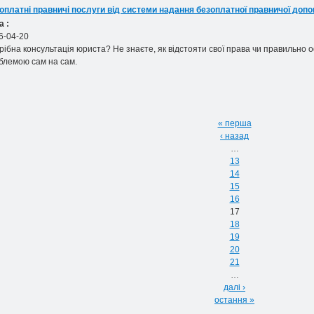
оплатні правничі послуги від системи надання безоплатної правничої доп
а :
6-04-20
рібна консультація юриста? Не знаєте, як відстояти свої права чи правильн
блемою сам на сам.
« перша
‹ назад
…
13
14
15
16
17
18
19
20
21
…
далі ›
остання »