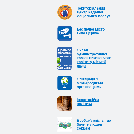
Територіальний
центр надання
соціальних послуг
Безпечне місто
Біла Церква
Cклад
адміністративної
комісії виконавчого
комітету міської
ради
Співпраця з
міжнародними
організаціями
Інвестиційна
політика
Безбар’єрність - це
бачити людей
серцем