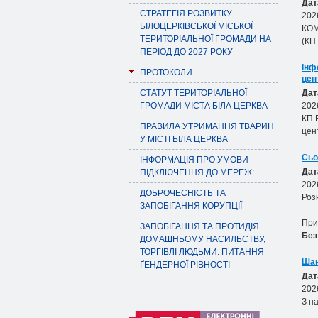
Дат
СТРАТЕГІЯ РОЗВИТКУ
202
БІЛОЦЕРКІВСЬКОЇ МІСЬКОЇ
КОМ
ТЕРИТОРІАЛЬНОЇ ГРОМАДИ НА
(КП
ПЕРІОД ДО 2027 РОКУ
Інф
ПРОТОКОЛИ
цен
СТАТУТ ТЕРИТОРІАЛЬНОЇ
Дат
ГРОМАДИ МІСТА БІЛА ЦЕРКВА
202
КП 
ПРАВИЛА УТРИМАННЯ ТВАРИН
цен
У МІСТІ БІЛА ЦЕРКВА
Сьо
ІНФОРМАЦІЯ ПРО УМОВИ
Дат
ПІДКЛЮЧЕННЯ ДО МЕРЕЖ:
202
ДОБРОЧЕСНІСТЬ ТА
Роз
ЗАПОБІГАННЯ КОРУПЦІЇ
При
ЗАПОБІГАННЯ ТА ПРОТИДІЯ
Без
ДОМАШНЬОМУ НАСИЛЬСТВУ,
ТОРГІВЛІ ЛЮДЬМИ. ПИТАННЯ
Шан
ҐЕНДЕРНОЇ РІВНОСТІ
Дат
202
З н