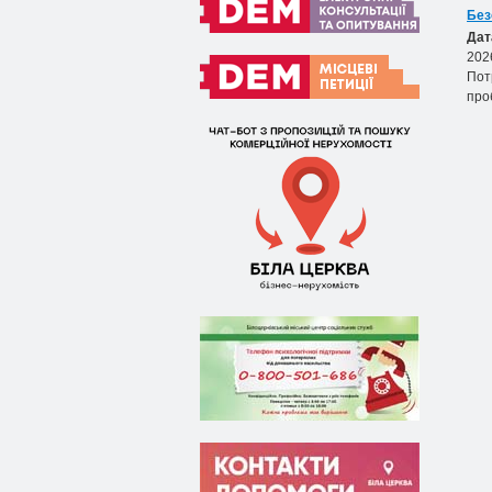
Без
Дат
202
Пот
про