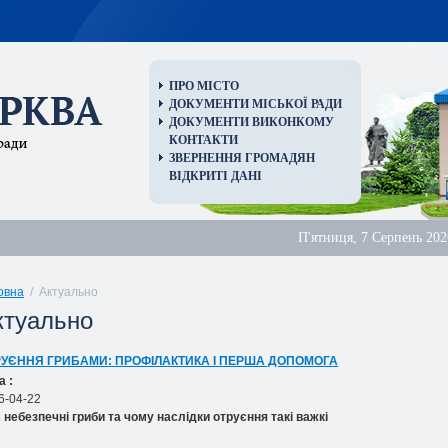
ПРО МІСТО
ДОКУМЕНТИ МІСЬКОЇ РАДИ
ДОКУМЕНТИ ВИКОНКОМУ
КОНТАКТИ
ЗВЕРНЕННЯ ГРОМАДЯН
ВІДКРИТІ ДАНІ
П'ятниця, 7 Серпень 202
овна
/ Актуально
ктуально
РУЄННЯ ГРИБАМИ: ПРОФІЛАКТИКА І ПЕРША ДОПОМОГА
а :
6-04-22
 небезпечні гриби та чому наслідки отруєння такі важкі