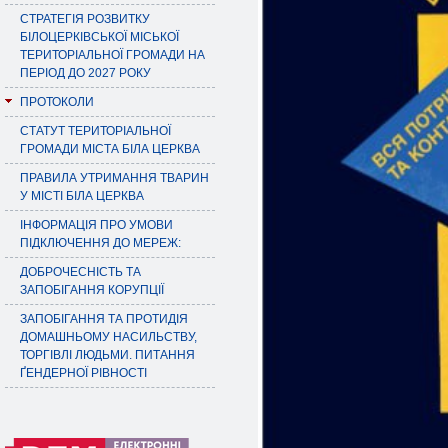
СТРАТЕГІЯ РОЗВИТКУ
БІЛОЦЕРКІВСЬКОЇ МІСЬКОЇ
ТЕРИТОРІАЛЬНОЇ ГРОМАДИ НА
ПЕРІОД ДО 2027 РОКУ
ПРОТОКОЛИ
СТАТУТ ТЕРИТОРІАЛЬНОЇ
ГРОМАДИ МІСТА БІЛА ЦЕРКВА
ПРАВИЛА УТРИМАННЯ ТВАРИН
У МІСТІ БІЛА ЦЕРКВА
ІНФОРМАЦІЯ ПРО УМОВИ
ПІДКЛЮЧЕННЯ ДО МЕРЕЖ:
ДОБРОЧЕСНІСТЬ ТА
ЗАПОБІГАННЯ КОРУПЦІЇ
ЗАПОБІГАННЯ ТА ПРОТИДІЯ
ДОМАШНЬОМУ НАСИЛЬСТВУ,
ТОРГІВЛІ ЛЮДЬМИ. ПИТАННЯ
ҐЕНДЕРНОЇ РІВНОСТІ