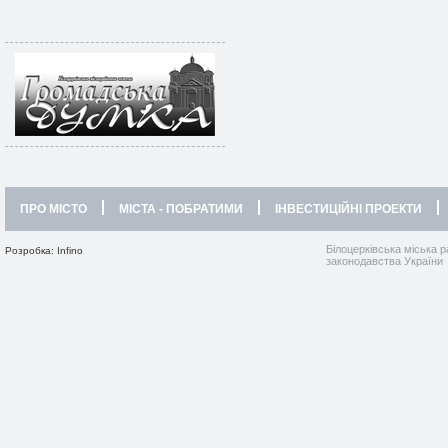
ПРО МІСТО
МІСТА - ПОБРАТИМИ
ІНВЕСТИЦІЙНІ ПРОЕКТИ
Білоцерківська міська р
Розробка: Infino
законодавства України