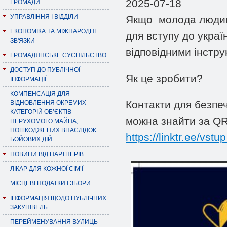
2025-07-18
ГРОМАДИ
УПРАВЛІННЯ І ВІДДІЛИ
Якщо молода людина
ЕКОНОМІКА ТА МІЖНАРОДНІ
для вступу до украї
ЗВ'ЯЗКИ
відповідними інстру
ГРОМАДЯНСЬКЕ СУСПІЛЬСТВО
ДОСТУП ДО ПУБЛІЧНОЇ
Як це зробити?
ІНФОРМАЦІЇ
КОМПЕНСАЦІЯ ДЛЯ
Контакти для безпеч
ВІДНОВЛЕННЯ ОКРЕМИХ
КАТЕГОРІЙ ОБ’ЄКТІВ
можна знайти за QR
НЕРУХОМОГО МАЙНА,
ПОШКОДЖЕНИХ ВНАСЛІДОК
https://linktr.ee/vstup
БОЙОВИХ ДІЙ...
НОВИНИ ВІД ПАРТНЕРІВ
ЛІКАР ДЛЯ КОЖНОЇ СІМ’Ї
МІСЦЕВІ ПОДАТКИ І ЗБОРИ
ІНФОРМАЦІЯ ЩОДО ПУБЛІЧНИХ
ЗАКУПІВЕЛЬ
ПЕРЕЙМЕНУВАННЯ ВУЛИЦЬ