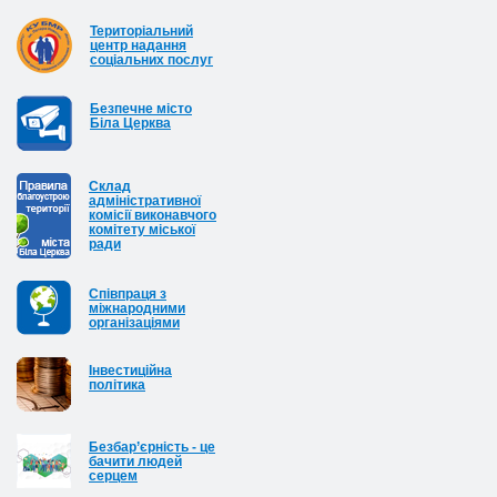
Територіальний
центр надання
соціальних послуг
Безпечне місто
Біла Церква
Cклад
адміністративної
комісії виконавчого
комітету міської
ради
Співпраця з
міжнародними
організаціями
Інвестиційна
політика
Безбар’єрність - це
бачити людей
серцем