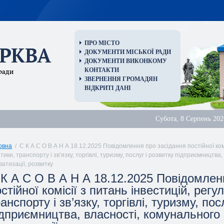
ПРО МІСТО
ДОКУМЕНТИ МІСЬКОЇ РАДИ
ДОКУМЕНТИ ВИКОНКОМУ
КОНТАКТИ
ЗВЕРНЕННЯ ГРОМАДЯН
ВІДКРИТІ ДАНІ
Субота, 8 Серпень 202
овна
/ С К А С О В А Н А 18.12.2025 Повідомлення про засідання постійної комі
тики, транспорту і зв’язку, торгівлі, туризму, послуг і розвитку підприємництв
ватизації, розвитку
 К А С О В А Н А 18.12.2025 Повідомлен
стійної комісії з питань інвестицій, регу
анспорту і зв’язку, торгівлі, туризму, пос
ідприємництва, власності, комунального