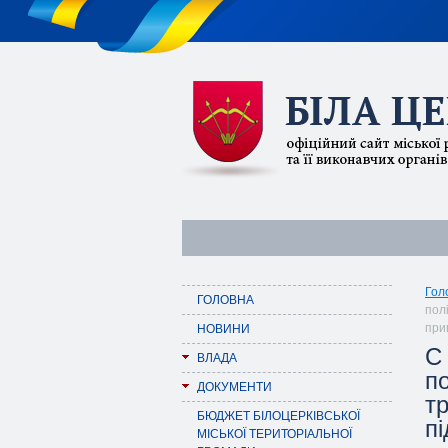
Гол
ГОЛОВНА
полі
при
НОВИНИ
С
ВЛАДА
по
ДОКУМЕНТИ
тр
БЮДЖЕТ БІЛОЦЕРКІВСЬКОЇ
п
МІСЬКОЇ ТЕРИТОРІАЛЬНОЇ