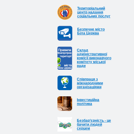
Територіальний
центр надання
соціальних послуг
Безпечне місто
Біла Церква
Cклад
адміністративної
комісії виконавчого
комітету міської
ради
Співпраця з
міжнародними
організаціями
Інвестиційна
політика
Безбар’єрність - це
бачити людей
серцем