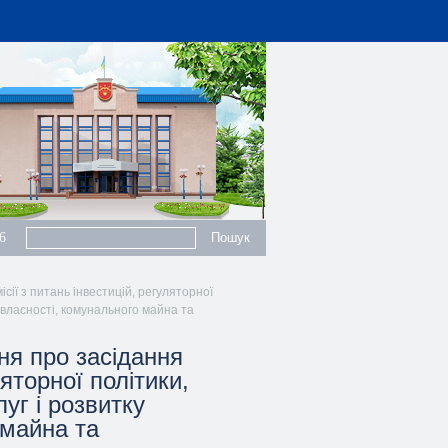
6
сії з питань інвестицій, регуляторної
а, власності, комунального майна та
ня про засідання
ляторної політики,
луг і розвитку
 майна та