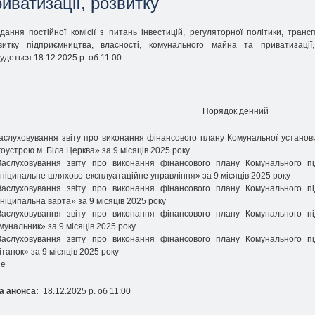
иватизації, розвитку
ідання постійної комісії з питань інвестицій, регуляторної політики, транспо
витку підприємництва, власності, комунального майна та приватизації
будеться 18.12.2025 р. об 11:00
Порядок денний
Заслуховування звіту про виконання фінансового плану Комунальної установи 
гоустрою м. Біла Церква» за 9 місяців 2025 року
Заслуховування звіту про виконання фінансового плану Комунального під
ніципальне шляхово-експлуатаційне управління» за 9 місяців 2025 року
Заслуховування звіту про виконання фінансового плану Комунального під
ніципальна варта» за 9 місяців 2025 року
Заслуховування звіту про виконання фінансового плану Комунального під
мунальник» за 9 місяців 2025 року
Заслуховування звіту про виконання фінансового плану Комунального під
ітанок» за 9 місяців 2025 року
не
а анонса:
18.12.2025 р. об 11:00