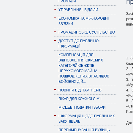
пр
ГРОМАДИ
УПРАВЛІННЯ І ВІДДІЛИ
Зас
ЕКОНОМІКА ТА МІЖНАРОДНІ
роз
ЗВ'ЯЗКИ
від
ГРОМАДЯНСЬКЕ СУСПІЛЬСТВО
ДОСТУП ДО ПУБЛІЧНОЇ
ІНФОРМАЦІЇ
КОМПЕНСАЦІЯ ДЛЯ
1. 
ВІДНОВЛЕННЯ ОКРЕМИХ
бла
КАТЕГОРІЙ ОБ’ЄКТІВ
2. 
НЕРУХОМОГО МАЙНА,
«Му
ПОШКОДЖЕНИХ ВНАСЛІДОК
3. 
БОЙОВИХ ДІЙ...
«Му
НОВИНИ ВІД ПАРТНЕРІВ
4. 
«Ко
ЛІКАР ДЛЯ КОЖНОЇ СІМ’Ї
5. 
«Св
МІСЦЕВІ ПОДАТКИ І ЗБОРИ
Різ
ІНФОРМАЦІЯ ЩОДО ПУБЛІЧНИХ
ЗАКУПІВЕЛЬ
Дат
ПЕРЕЙМЕНУВАННЯ ВУЛИЦЬ