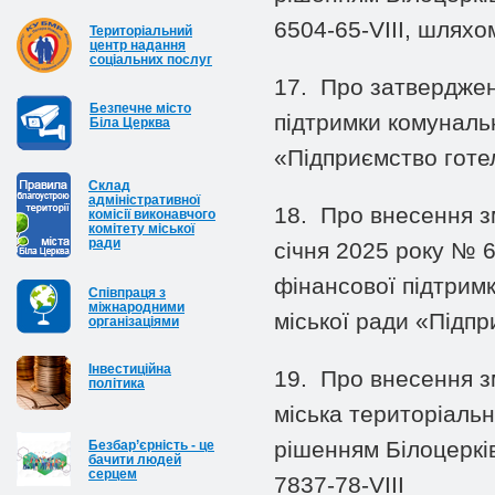
6504-65-VIII, шляхом
Територіальний
центр надання
соціальних послуг
17.
Про затверджен
Безпечне місто
підтримки комунальн
Біла Церква
«Підприємство готе
Cклад
адміністративної
18.
Про внесення зм
комісії виконавчого
комітету міської
ради
січня 2025 року № 
фінансової підтрим
Співпраця з
міжнародними
міської ради «Підп
організаціями
Інвестиційна
19.
Про внесення з
політика
міська територіаль
рішенням Білоцерків
Безбар’єрність - це
бачити людей
серцем
7837-78-
VIII