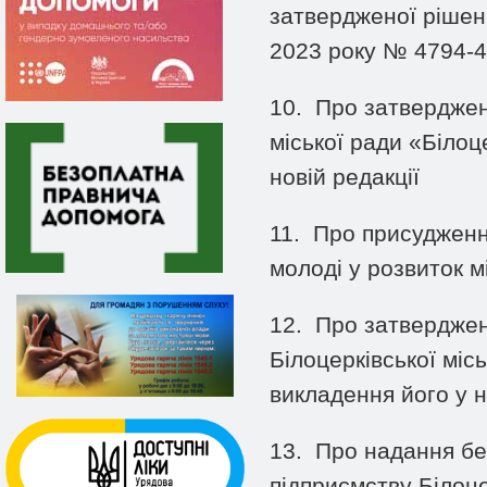
затвердженої рішенн
2023 року № 4794-47
10.
Про затверджен
міської ради «Білоц
новій редакції
11.
Про присудження
молоді у розвиток 
12.
Про затверджен
Білоцерківської мі
викладення його у н
13.
Про надання бе
підприємству Білоце