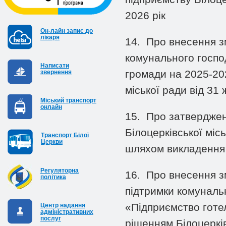
2026 рік
Он-лайн запис до
лікаря
14.
Про внесення з
комунального господ
Написати
громади на 2025-20
звернення
міської ради від 31 
Міський транспорт
онлайн
15.
Про затверджен
Білоцерківської міс
Транспорт Білої
Церкви
шляхом викладення й
Регуляторна
16.
Про внесення з
політика
підтримки комунальн
«Підприємство готе
Центр надання
адміністративних
послуг
рішенням Білоцерків