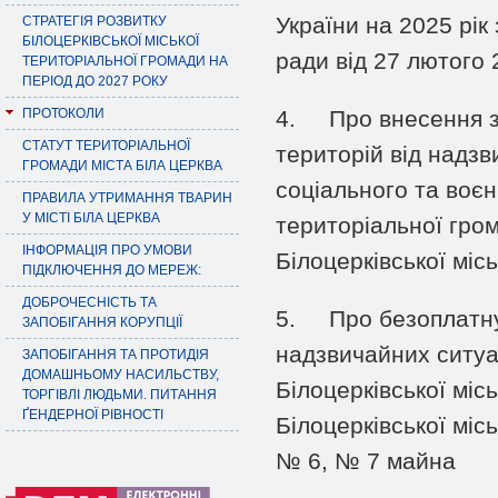
України на 2025 рік
СТРАТЕГІЯ РОЗВИТКУ
БІЛОЦЕРКІВСЬКОЇ МІСЬКОЇ
ради від 27 лютого 
ТЕРИТОРІАЛЬНОЇ ГРОМАДИ НА
ПЕРІОД ДО 2027 РОКУ
ПРОТОКОЛИ
4.
Про внесення з
СТАТУТ ТЕРИТОРІАЛЬНОЇ
територій від надзв
ГРОМАДИ МІСТА БІЛА ЦЕРКВА
соціального та воєн
ПРАВИЛА УТРИМАННЯ ТВАРИН
У МІСТІ БІЛА ЦЕРКВА
територіальної гро
ІНФОРМАЦІЯ ПРО УМОВИ
Білоцерківської міс
ПІДКЛЮЧЕННЯ ДО МЕРЕЖ:
ДОБРОЧЕСНІСТЬ ТА
5.
Про безоплатну
ЗАПОБІГАННЯ КОРУПЦІЇ
надзвичайних ситуа
ЗАПОБІГАННЯ ТА ПРОТИДІЯ
ДОМАШНЬОМУ НАСИЛЬСТВУ,
Білоцерківської мі
ТОРГІВЛІ ЛЮДЬМИ. ПИТАННЯ
ҐЕНДЕРНОЇ РІВНОСТІ
Білоцерківської мі
№ 6, № 7 майна