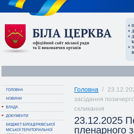
П
Д
В
Головна
/ 23.12.20
ГОЛОВНА
засідання позачергов
НОВИНИ
ВЛАДА
скликання
ДОКУМЕНТИ
23.12.2025 
БЮДЖЕТ БІЛОЦЕРКІВСЬКОЇ
пленарного з
МІСЬКОЇ ТЕРИТОРІАЛЬНОЇ