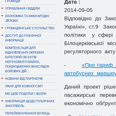
Дата :
ГРОМАДИ
УПРАВЛІННЯ І ВІДДІЛИ
2014-09-05
ЕКОНОМІКА ТА МІЖНАРОДНІ
Відповідно до За
ЗВ'ЯЗКИ
Україні», ст.9 За
ГРОМАДЯНСЬКЕ СУСПІЛЬСТВО
політики у сфері 
ДОСТУП ДО ПУБЛІЧНОЇ
ІНФОРМАЦІЇ
Білоцерківської м
КОМПЕНСАЦІЯ ДЛЯ
регуляторного акту 
ВІДНОВЛЕННЯ ОКРЕМИХ
КАТЕГОРІЙ ОБ’ЄКТІВ
НЕРУХОМОГО МАЙНА,
-
«Про тариф 
ПОШКОДЖЕНИХ ВНАСЛІДОК
БОЙОВИХ ДІЙ...
автобусних маршру
НОВИНИ ВІД ПАРТНЕРІВ
Даний проект ріш
ЛІКАР ДЛЯ КОЖНОЇ СІМ’Ї
МІСЦЕВІ ПОДАТКИ І ЗБОРИ
пасажирські перев
ІНФОРМАЦІЯ ЩОДО ПУБЛІЧНИХ
економічно обґрунт
ЗАКУПІВЕЛЬ
ПЕРЕЙМЕНУВАННЯ ВУЛИЦЬ