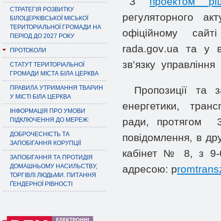
З
проектом рі
СТРАТЕГІЯ РОЗВИТКУ
регуляторного ак
БІЛОЦЕРКІВСЬКОЇ МІСЬКОЇ
ТЕРИТОРІАЛЬНОЇ ГРОМАДИ НА
офіційному сайт
ПЕРІОД ДО 2027 РОКУ
rada
.
gov
.
ua
та у ві
ПРОТОКОЛИ
зв’язку управління 
СТАТУТ ТЕРИТОРІАЛЬНОЇ
ГРОМАДИ МІСТА БІЛА ЦЕРКВА
ПРАВИЛА УТРИМАННЯ ТВАРИН
Пропозиції та з
У МІСТІ БІЛА ЦЕРКВА
енергетики, транс
ІНФОРМАЦІЯ ПРО УМОВИ
ради, протягом 
ПІДКЛЮЧЕННЯ ДО МЕРЕЖ:
ДОБРОЧЕСНІСТЬ ТА
повідомлення, в др
ЗАПОБІГАННЯ КОРУПЦІЇ
кабінет № 8, з 9
ЗАПОБІГАННЯ ТА ПРОТИДІЯ
ДОМАШНЬОМУ НАСИЛЬСТВУ,
адресою: p
romtrans
ТОРГІВЛІ ЛЮДЬМИ. ПИТАННЯ
ҐЕНДЕРНОЇ РІВНОСТІ