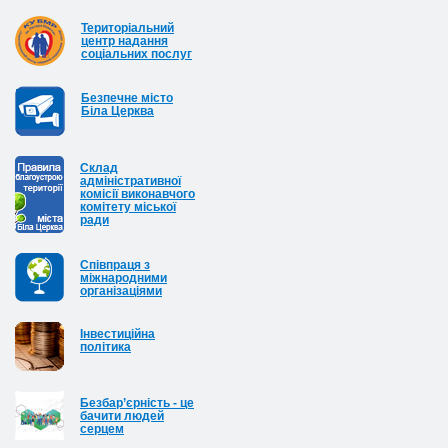
Територіальний
центр надання
соціальних послуг
Безпечне місто
Біла Церква
Cклад
адміністративної
комісії виконавчого
комітету міської
ради
Співпраця з
міжнародними
організаціями
Інвестиційна
політика
Безбар’єрність - це
бачити людей
серцем