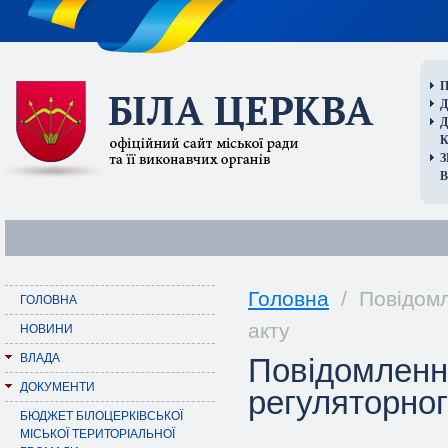
П
Д
В
Головна
/ Повідомл
ГОЛОВНА
акту
НОВИНИ
ВЛАДА
Повідомленн
ДОКУМЕНТИ
регуляторног
БЮДЖЕТ БІЛОЦЕРКІВСЬКОЇ
МІСЬКОЇ ТЕРИТОРІАЛЬНОЇ